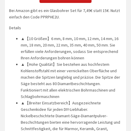
Bei Amazon gibt es ein Glasbohrer Set für 7,49€ statt 15€. Nutzt
einfach den Code PPRPHE2U.
Details
▲【10 Größen】6 mm, 8 mm, 10 mm, 12 mm, 14 mm, 16
mm, 18 mm, 20 mm, 22 mm, 35 mm, 40 mm, 50 mm. Sie
erfüllen viele Anforderungen, sodass Sie entsprechend
Ihren Anforderungen bohren können
▲【Hohe Qualität】Sie bestehen aus hochfestem
Kohlenstoffstahl mit einer vernickelten Oberfläche und
machen die Spitzen langlebig und präzise. Die Spitze der
Säge besteht aus 80 Diamantbeschichtungen.
Funktioniert mit allen elektrischen Bohrmaschinen und
Schlagbohrmaschinen
▲【Breiter Einsatzbereich】Ausgezeichnete
Geschenkidee für jeden DIY-Liebhaber.
Nickelbeschichtete Diamant-Säge-Diamantpulver-
Beschichtungen bieten eine hervorragende Leistung und
Schnittfestigkeit, die für Marmor, Keramik, Granit,