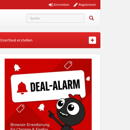
Anmelden
Registrieren
UserDeal erstellen