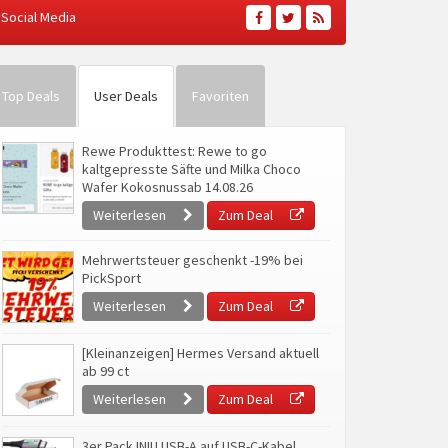
Social Media
Top Deals
User Deals
Favoriten
Rewe Produkttest: Rewe to go
kaltgepresste Säfte und Milka Choco
Wafer Kokosnussab 14.08.26
Weiterlesen
Zum Deal
Mehrwertsteuer geschenkt -19% bei
PickSport
Weiterlesen
Zum Deal
[Kleinanzeigen] Hermes Versand aktuell
ab 99 ct
Weiterlesen
Zum Deal
3er Pack INIU USB-A auf USB-C-Kabel