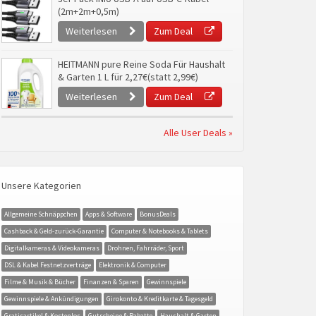
(2m+2m+0,5m)
Weiterlesen
Zum Deal
HEITMANN pure Reine Soda Für Haushalt
& Garten 1 L für 2,27€(statt 2,99€)
Weiterlesen
Zum Deal
Alle User Deals »
Unsere Kategorien
Allgemeine Schnäppchen
Apps & Software
BonusDeals
Cashback & Geld-zurück-Garantie
Computer & Notebooks & Tablets
Digitalkameras & Videokameras
Drohnen, Fahrräder, Sport
DSL & Kabel Festnetzverträge
Elektronik & Computer
Filme & Musik & Bücher
Finanzen & Sparen
Gewinnspiele
Gewinnspiele & Ankündigungen
Girokonto & Kreditkarte & Tagesgeld
Gratisartikel & Kostenlos
Gutscheine & Rabatte
Haushalt & Garten