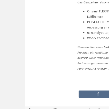
das Ganze hier also n
Original FLEXF
Luftlöchern
INDIVIDUELLE P
Anpassung an 
63% Polyester
Wooly Combe
Wenn du über einen Link 
Provision als Vergütung.
bestellst. Diese Provisi
Partnerprogrammen und 
PartnerNet. Als Amazon-P