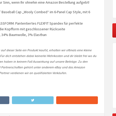
ur Sinn, wenn Ihr ohnehin eine Amazon Bestellung aufgebt!
IT Baseball Cap „Wooly Combed“ im 6-Panel Cap Style, mit 6
ASSFORM: Pantentiertes FLEXFIT Spandex für perfekte
die Kopfform mit geschlossener Rückseite
, 34% Baumwolle, 3% Elasthan
d
auf dieser Seite ein Produkt kaufst, erhalten wir oftmals eine kleine
 Für dich entstehen dabei keinerlei Mehrkosten und dir bleibt frei wo du
onen haben in keinem Fall Auswirkung auf unsere Beiträge. Zu den
Partnerschaften gehört unter anderem eBay und das Amazon
artner verdienen wir an qualifizierten Verkäufen.