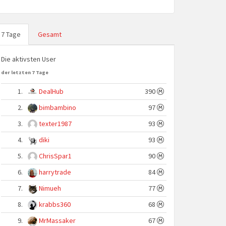
7 Tage
Gesamt
Die aktivsten User
der letzten 7 Tage
1.
DealHub
390
2.
bimbambino
97
3.
texter1987
93
4.
diki
93
5.
ChrisSpar1
90
6.
harrytrade
84
7.
Nimueh
77
8.
krabbs360
68
9.
MrMassaker
67