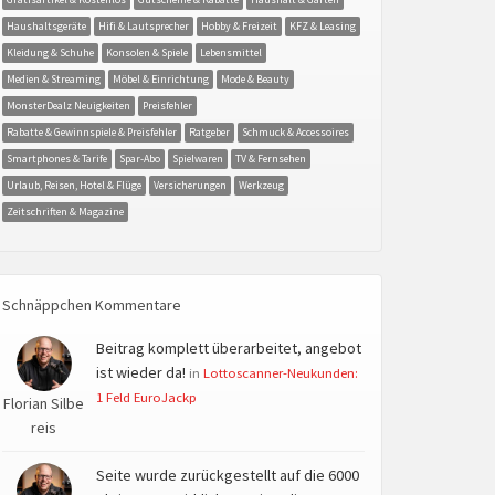
Haushaltsgeräte
Hifi & Lautsprecher
Hobby & Freizeit
KFZ & Leasing
Kleidung & Schuhe
Konsolen & Spiele
Lebensmittel
Medien & Streaming
Möbel & Einrichtung
Mode & Beauty
MonsterDealz Neuigkeiten
Preisfehler
Rabatte & Gewinnspiele & Preisfehler
Ratgeber
Schmuck & Accessoires
Smartphones & Tarife
Spar-Abo
Spielwaren
TV & Fernsehen
Urlaub, Reisen, Hotel & Flüge
Versicherungen
Werkzeug
Zeitschriften & Magazine
Schnäppchen Kommentare
Beitrag komplett überarbeitet, angebot
ist wieder da!
in
Lottoscanner-Neukunden:
1 Feld EuroJackp
Florian Silbe
reis
Seite wurde zurückgestellt auf die 6000