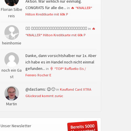
Aktion. War wirklich nur einmalig.
CONGRATS für alle die...
in
🔥 *KNALLER*
Florian Silbe
Hilton Kreditkarte mit 60k P
reis
👍🏻 👍🏻👍🏻👍🏻👍🏻👍🏻👍🏻👍🏻👍🏻👍🏻👍🏻👍🏻👍🏻
in
🔥
*KNALLER* Hilton Kreditkarte mit 60k P
heimhomie
Danke, dann vorsichtshalber nur 1x. Aber
ich habe es im Handel noch nicht einmal
gefunden...
in
🍦 *TOP* Raffaello Eis /
noch ein Ga
Ferrero Rocher E
st
@dasSams: 😉🙂
in
Kaufland Card XTRA
Glücksrad kommt zurüc
Martin
Unser Newsletter