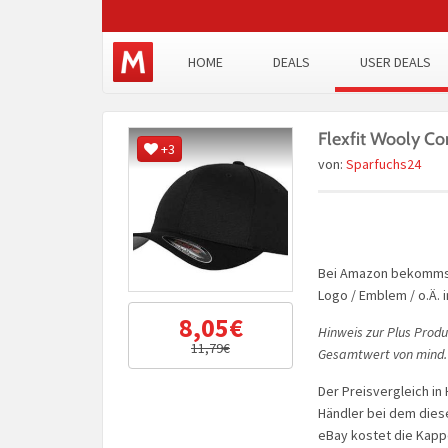
HOME
DEALS
USER DEALS
Flexfit Wooly C
+3
von:
Sparfuchs24
Bei Amazon bekommst 
Logo / Emblem / o.Ä. 
8,05€
Hinweis zur Plus Produ
11,79€
Gesamtwert von mind.
Der Preisvergleich in
Händler bei dem diese
eBay kostet die Kappe