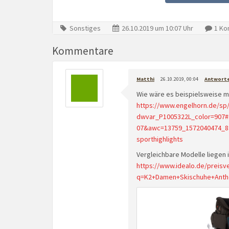
Sonstiges
26.10.2019 um 10:07 Uhr
1 Ko
Kommentare
Matthi
26.10.2019, 00:04
Antwort
Wie wäre es beispielsweise m
https://www.engelhorn.de/sp
dwvar_P1005322L_color=907
07&awc=13759_1572040474_8
sporthighlights
Vergleichbare Modelle liegen 
https://www.idealo.de/preisv
q=K2+Damen+Skischuhe+Ant