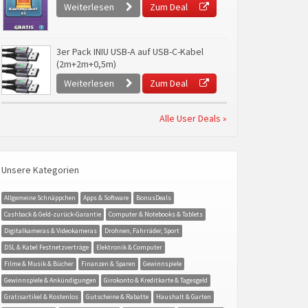
Weiterlesen
Zum Deal
3er Pack INIU USB-A auf USB-C-Kabel
(2m+2m+0,5m)
Weiterlesen
Zum Deal
Alle User Deals »
Unsere Kategorien
Allgemeine Schnäppchen
Apps & Software
BonusDeals
Cashback & Geld-zurück-Garantie
Computer & Notebooks & Tablets
Digitalkameras & Videokameras
Drohnen, Fahrräder, Sport
DSL & Kabel Festnetzverträge
Elektronik & Computer
Filme & Musik & Bücher
Finanzen & Sparen
Gewinnspiele
Gewinnspiele & Ankündigungen
Girokonto & Kreditkarte & Tagesgeld
Gratisartikel & Kostenlos
Gutscheine & Rabatte
Haushalt & Garten