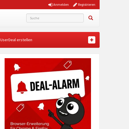
Anmelden
Registrieren
UserDeal erstellen