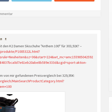
mmentar
en
#
it den K2 Damen Skischuhe "Anthem 100" für 303,92€? –
/produkte/P1005322L.html?
#srule=Neuheiten&sz=36&start=224&wt_mc=amc155905042592
84837bca0d7e61eb20abe8b589e333d&cgid=sport-aktion-
im von mir gefundenen Preisvergleich bei 329,95€:
ergleich/MainSearchProductCategory.html?
hem+100