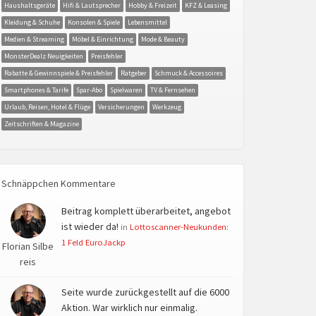
Haushaltsgeräte
Hifi & Lautsprecher
Hobby & Freizeit
KFZ & Leasing
Kleidung & Schuhe
Konsolen & Spiele
Lebensmittel
Medien & Streaming
Möbel & Einrichtung
Mode & Beauty
MonsterDealz Neuigkeiten
Preisfehler
Rabatte & Gewinnspiele & Preisfehler
Ratgeber
Schmuck & Accessoires
Smartphones & Tarife
Spar-Abo
Spielwaren
TV & Fernsehen
Urlaub, Reisen, Hotel & Flüge
Versicherungen
Werkzeug
Zeitschriften & Magazine
Schnäppchen Kommentare
Beitrag komplett überarbeitet, angebot
ist wieder da!
in
Lottoscanner-Neukunden:
1 Feld EuroJackp
Florian Silbe
reis
Seite wurde zurückgestellt auf die 6000
Aktion. War wirklich nur einmalig.