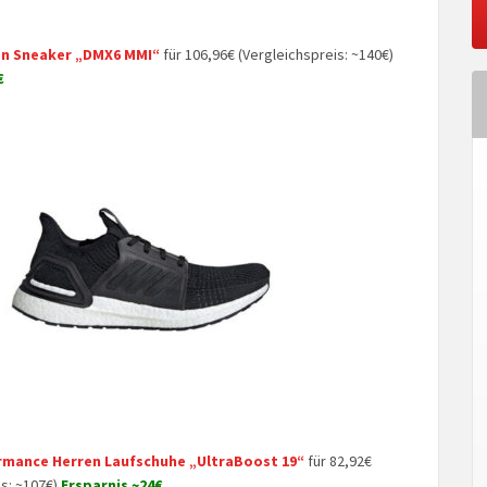
n Sneaker „DMX6 MMI“
für 106,96€ (Vergleichspreis: ~140€)
€
rmance Herren Laufschuhe „UltraBoost 19“
für 82,92€
s: ~107€)
Ersparnis ~24€