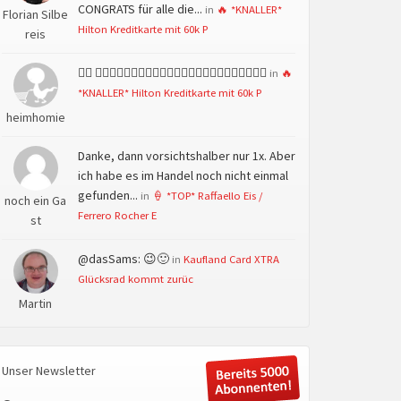
CONGRATS für alle die...
in
🔥 *KNALLER*
Florian Silbe
Hilton Kreditkarte mit 60k P
reis
👍🏻 👍🏻👍🏻👍🏻👍🏻👍🏻👍🏻👍🏻👍🏻👍🏻👍🏻👍🏻👍🏻
in
🔥
*KNALLER* Hilton Kreditkarte mit 60k P
heimhomie
Danke, dann vorsichtshalber nur 1x. Aber
ich habe es im Handel noch nicht einmal
gefunden...
in
🍦 *TOP* Raffaello Eis /
noch ein Ga
Ferrero Rocher E
st
@dasSams: 😉🙂
in
Kaufland Card XTRA
Glücksrad kommt zurüc
Martin
Unser Newsletter