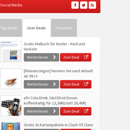
Social Media
Top Deals
User Deals
Favoriten
Gratis Malbuch für Kinder - Kind und
Verkehr
Weiterlesen
Zum Deal
[Kleinanzeigen] Hermes Versand aktuell
ab 99 ct
Weiterlesen
Zum Deal
afri Cola-Drink 24x330 ml Dosen
koffeinhaltig für 13,36€(statt 20,40€)
Weiterlesen
Zum Deal
Gratis 3x Kartenpakete in Clash Of Clans