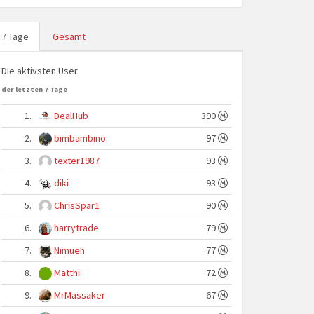
7 Tage
Gesamt
Die aktivsten User
der letzten 7 Tage
1.
DealHub
390
2.
bimbambino
97
3.
texter1987
93
4.
diki
93
5.
ChrisSpar1
90
6.
harrytrade
79
7.
Nimueh
77
8.
Matthi
72
9.
MrMassaker
67