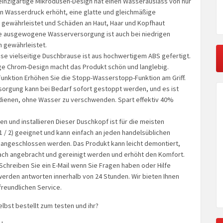
 einzigartige Mikrodüsen-Design hat einen Wasserauslass von nur
n Wasserdruck erhöht, eine glatte und gleichmäßige
 gewährleistet und Schäden an Haut, Haar und Kopfhaut
ne ausgewogene Wasserversorgung ist auch bei niedrigen
 gewährleistet.
iese vielseitige Duschbrause ist aus hochwertigem ABS gefertigt.
e Chrom-Design macht das Produkt schön und langlebig.
nktion Erhöhen Sie die Stopp-Wasserstopp-Funktion am Griff.
orgung kann bei Bedarf sofort gestoppt werden, und es ist
ienen, ohne Wasser zu verschwenden. Spart effektiv 40%
gen und installieren Dieser Duschkopf ist für die meisten
 / 2) geeignet und kann einfach an jeden handelsüblichen
angeschlossen werden. Das Produkt kann leicht demontiert,
infach angebracht und gereinigt werden und erhöht den Komfort.
Schreiben Sie ein E-Mail wenn Sie Fragen haben oder Hilfe
werden antworten innerhalb von 24 Stunden. Wir bieten Ihnen
reundlichen Service.
elbst bestellt zum testen und ihr?