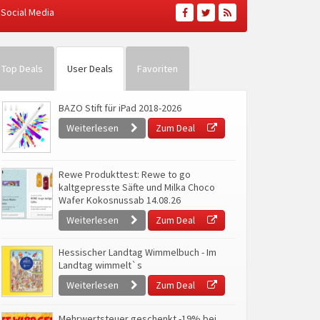
Social Media
Top Deals
User Deals
Favoriten
BAZO Stift für iPad 2018-2026
Weiterlesen
Zum Deal
Rewe Produkttest: Rewe to go
kaltgepresste Säfte und Milka Choco
Wafer Kokosnussab 14.08.26
Weiterlesen
Zum Deal
Hessischer Landtag Wimmelbuch - Im
Landtag wimmelt`s
Weiterlesen
Zum Deal
Mehrwertsteuer geschenkt -19% bei