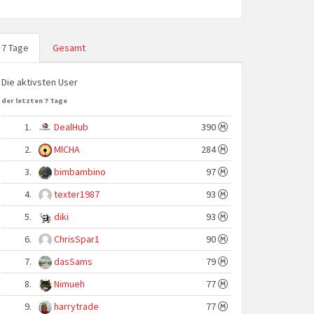
7 Tage
Gesamt
Die aktivsten User
der letzten 7 Tage
1.
DealHub
390
2.
MlCHA
284
3.
bimbambino
97
4.
texter1987
93
5.
diki
93
6.
ChrisSpar1
90
7.
dasSams
79
8.
Nimueh
77
9.
harrytrade
77