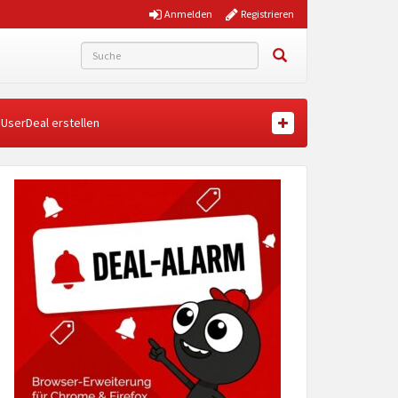
Anmelden
Registrieren
UserDeal erstellen