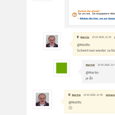
Martin
23.03.2020, 21:34
@Matthi:
Scheint nun wieder zu k
Matthi
23.03.2020, 21:
@Martin:
ja 👍
Martin
23.03.2020, 21:45
Antwo
@Matthi:
🙂