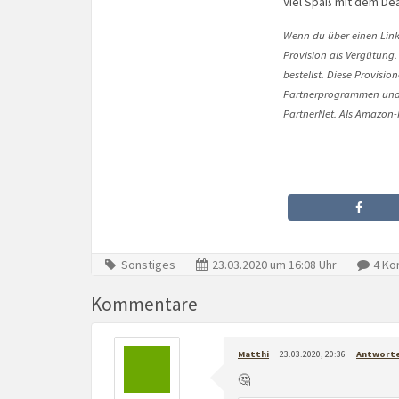
Viel Spaß mit dem Dea
Wenn du über einen Link 
Provision als Vergütung.
bestellst. Diese Provisi
Partnerprogrammen und 
PartnerNet. Als Amazon-P
Sonstiges
23.03.2020 um 16:08 Uhr
4 Ko
Kommentare
Matthi
23.03.2020, 20:36
Antwort
🤔