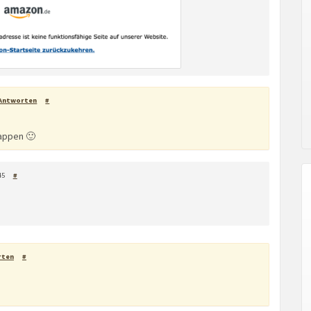
Antworten
#
lappen 🙂
45
#
rten
#