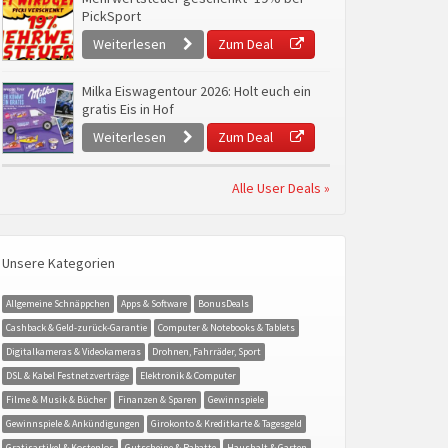
PickSport
Weiterlesen
Zum Deal
Milka Eiswagentour 2026: Holt euch ein
gratis Eis in Hof
Weiterlesen
Zum Deal
Alle User Deals »
Unsere Kategorien
Allgemeine Schnäppchen
Apps & Software
BonusDeals
Cashback & Geld-zurück-Garantie
Computer & Notebooks & Tablets
Digitalkameras & Videokameras
Drohnen, Fahrräder, Sport
DSL & Kabel Festnetzverträge
Elektronik & Computer
Filme & Musik & Bücher
Finanzen & Sparen
Gewinnspiele
Gewinnspiele & Ankündigungen
Girokonto & Kreditkarte & Tagesgeld
Gratisartikel & Kostenlos
Gutscheine & Rabatte
Haushalt & Garten