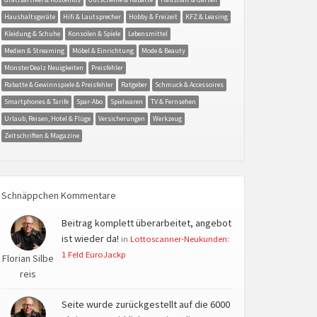
Haushaltsgeräte
Hifi & Lautsprecher
Hobby & Freizeit
KFZ & Leasing
Kleidung & Schuhe
Konsolen & Spiele
Lebensmittel
Medien & Streaming
Möbel & Einrichtung
Mode & Beauty
MonsterDealz Neuigkeiten
Preisfehler
Rabatte & Gewinnspiele & Preisfehler
Ratgeber
Schmuck & Accessoires
Smartphones & Tarife
Spar-Abo
Spielwaren
TV & Fernsehen
Urlaub, Reisen, Hotel & Flüge
Versicherungen
Werkzeug
Zeitschriften & Magazine
Schnäppchen Kommentare
Beitrag komplett überarbeitet, angebot
ist wieder da!
in
Lottoscanner-Neukunden:
1 Feld EuroJackp
Florian Silbe
reis
Seite wurde zurückgestellt auf die 6000