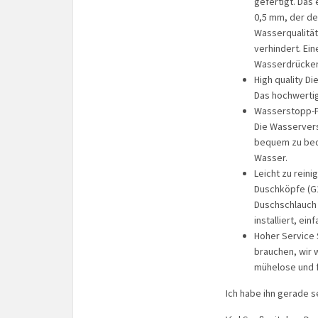
gefertigt. Das
0,5 mm, der de
Wasserqualität
verhindert. Ei
Wasserdrücken
High quality D
Das hochwertig
Wasserstopp-Fu
Die Wasservers
bequem zu bed
Wasser.
Leicht zu reini
Duschköpfe (G1
Duschschlauch 
installiert, e
Hoher Service 
brauchen, wir 
mühelose und f
Ich habe ihn gerade s