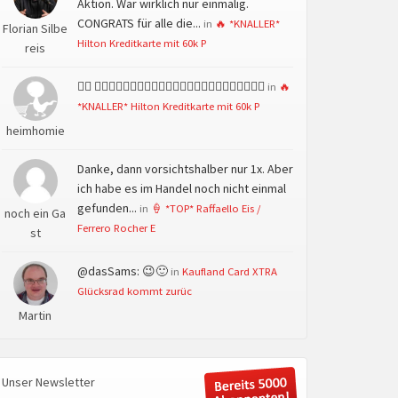
Aktion. War wirklich nur einmalig.
CONGRATS für alle die...
in
🔥 *KNALLER*
Florian Silbe
Hilton Kreditkarte mit 60k P
reis
👍🏻 👍🏻👍🏻👍🏻👍🏻👍🏻👍🏻👍🏻👍🏻👍🏻👍🏻👍🏻👍🏻
in
🔥
*KNALLER* Hilton Kreditkarte mit 60k P
heimhomie
Danke, dann vorsichtshalber nur 1x. Aber
ich habe es im Handel noch nicht einmal
gefunden...
in
🍦 *TOP* Raffaello Eis /
noch ein Ga
Ferrero Rocher E
st
@dasSams: 😉🙂
in
Kaufland Card XTRA
Glücksrad kommt zurüc
Martin
Unser Newsletter