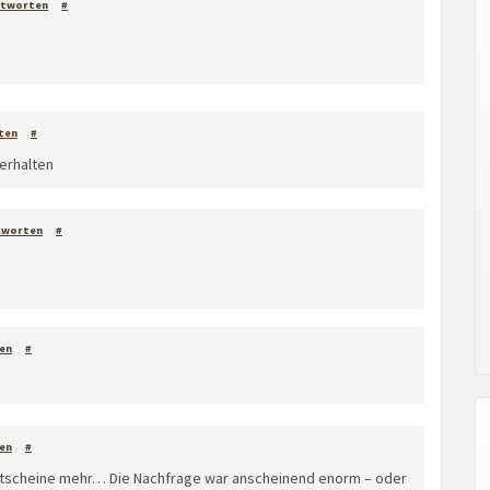
ntworten
#
ten
#
erhalten
tworten
#
en
#
en
#
utscheine mehr… Die Nachfrage war anscheinend enorm – oder