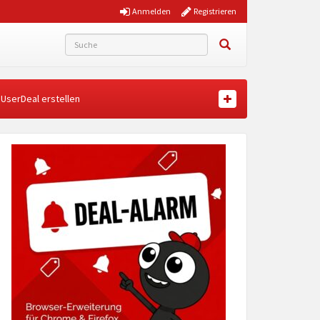
Anmelden
Registrieren
UserDeal erstellen