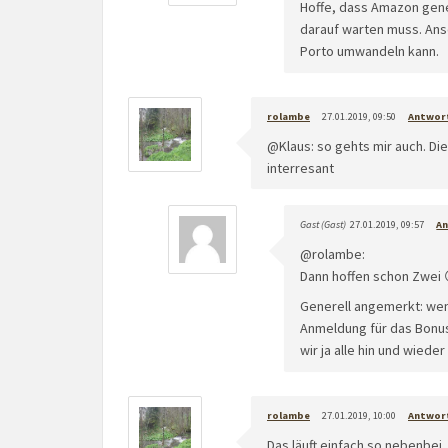
Hoffe, dass Amazon gen
darauf warten muss. Anso
Porto umwandeln kann.
rolambe
27.01.2019, 09:50
Antwor
@Klaus: so gehts mir auch. Die
interresant
Gast (Gast)
27.01.2019, 09:57
A
@rolambe:
Dann hoffen schon Zwei 
Generell angemerkt: wenn
Anmeldung für das Bonus
wir ja alle hin und wiede
rolambe
27.01.2019, 10:00
Antwor
Das läuft einfach so nebenbei