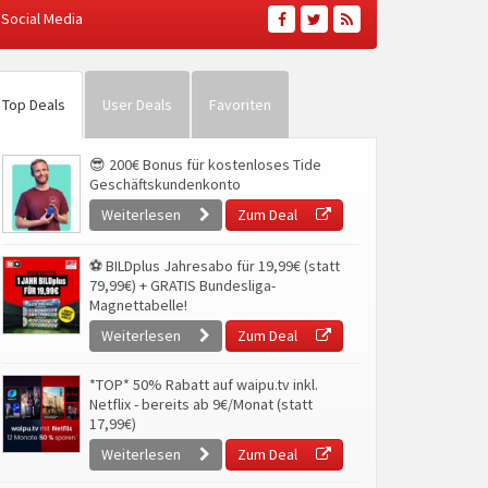
Social Media
Top Deals
User Deals
Favoriten
😎 200€ Bonus für kostenloses Tide
Geschäftskundenkonto
Weiterlesen
Zum Deal
⚽ BILDplus Jahresabo für 19,99€ (statt
79,99€) + GRATIS Bundesliga-
Magnettabelle!
Weiterlesen
Zum Deal
*TOP* 50% Rabatt auf waipu.tv inkl.
Netflix - bereits ab 9€/Monat (statt
17,99€)
Weiterlesen
Zum Deal