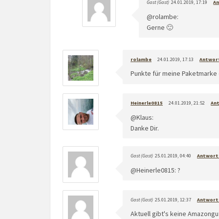
Gast (Gast)
24.01.2019, 17:19
A
@rolambe:
Gerne 🙂
rolambe
24.01.2019, 17:13
Antwor
Punkte für meine Paketmarke 
Heinerle0815
24.01.2019, 21:52
An
@Klaus:
Danke Dir.
Gast (Gast)
25.01.2019, 04:40
Antwort
@Heinerle0815: ?
Gast (Gast)
25.01.2019, 12:37
Antwort
Aktuell gibt's keine Amazong