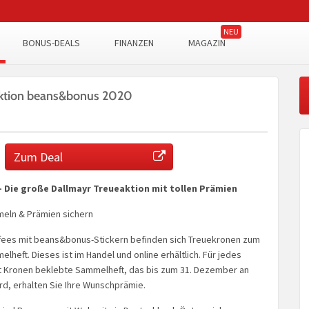
BONUS-DEALS
FINANZEN
MAGAZIN
aktion beans&bonus 2020
Zum Deal
 Die große Dallmayr Treueaktion mit tollen Prämien
eln & Prämien sichern
affees mit beans&bonus-Stickern befinden sich Treuekronen zum
l­heft. Dieses ist im Handel und online erhältlich. Für jedes
 Kronen beklebte Sammelheft, das bis zum 31. Dezember an
rd, erhalten Sie Ihre Wunschprämie.