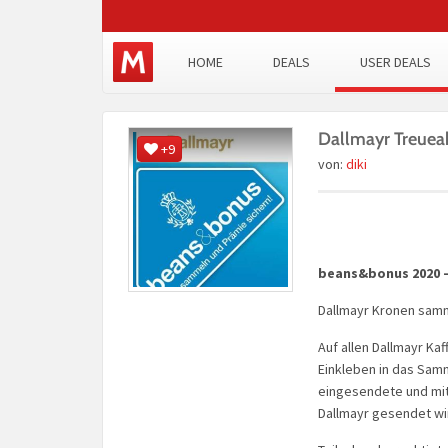
HOME
DEALS
USER DEALS
Dallmayr Treue
+9
von:
diki
beans&bonus 2020 –
Dallmayr Kronen samm
Auf allen Dallmayr K
Einkleben in das Samme
eingesendete und mit
Dallmayr gesendet wi