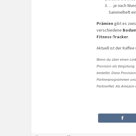
… je nach Wun
Sammelheft ei
Prämien
gibt es zwis
verschiedene
Bodum
Fitness-Tracker
.
Aktuell ist der Kaffe
Wenn du über einen Link 
Provision als Vergütung.
bestellst. Diese Provisi
Partnerprogrammen und 
PartnerNet. Als Amazon-P