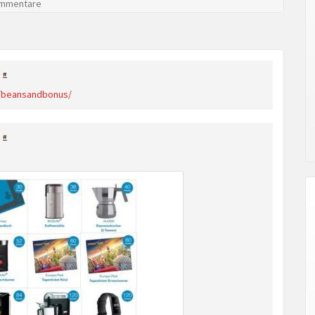
mmentare
#
e/beansandbonus/
#