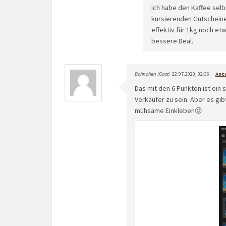
Ich habe den Kaffee sel
kursierenden Gutscheine
effektiv für 1kg noch et
bessere Deal.
Böhnchen (Gast)
22.07.2020, 02:36
Ant
Das mit den 6 Punkten ist ein 
Verkäufer zu sein. Aber es gi
mühsame Einkleben😜