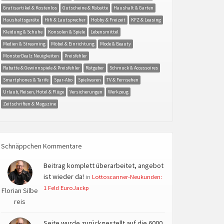
Gratisartikel & Kostenlos
Gutscheine & Rabatte
Haushalt & Garten
Haushaltsgeräte
Hifi & Lautsprecher
Hobby & Freizeit
KFZ & Leasing
Kleidung & Schuhe
Konsolen & Spiele
Lebensmittel
Medien & Streaming
Möbel & Einrichtung
Mode & Beauty
MonsterDealz Neuigkeiten
Preisfehler
Rabatte & Gewinnspiele & Preisfehler
Ratgeber
Schmuck & Accessoires
Smartphones & Tarife
Spar-Abo
Spielwaren
TV & Fernsehen
Urlaub, Reisen, Hotel & Flüge
Versicherungen
Werkzeug
Zeitschriften & Magazine
Schnäppchen Kommentare
Beitrag komplett überarbeitet, angebot
ist wieder da!
in
Lottoscanner-Neukunden:
1 Feld EuroJackp
Florian Silbe
reis
Seite wurde zurückgestellt auf die 6000