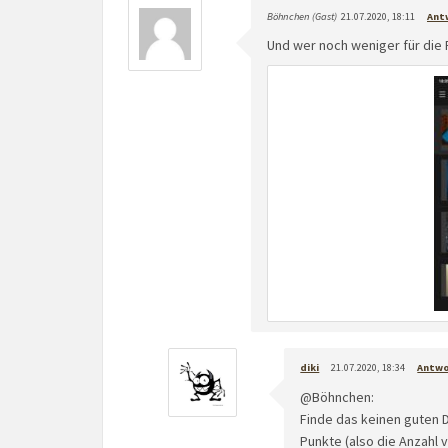
Böhnchen (Gast)
21.07.2020, 18:11
Ant
Und wer noch weniger für die P
diki
21.07.2020, 18:34
Antw
@Böhnchen:
Finde das keinen guten 
Punkte (also die Anzahl