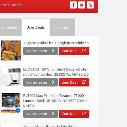
Social Media
Top Deals
User Deals
Favoriten
Zugabe Artikel bei Henglein Produkten
Weiterlesen
Zum Deal
ECOVACS T50 Omni Gen3 Saugroboter
mit Wischfunktion 25.000 Pa, AIVI 3D 2.0
Weiterlesen
Zum Deal
PV1000 Max Premium Beamer 75000
Lumen 1080P 4K VIDAA‑OS 360° Gimbal
Netflix
Weiterlesen
Zum Deal
adidas Men's Barreda Sneaker in