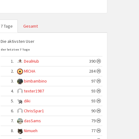
7 Tage
Gesamt
Die aktivsten User
der letzten 7 Tage
1.
DealHub
390
2.
MlCHA
284
3.
bimbambino
97
4.
texter1987
93
5.
diki
93
6.
ChrisSpar1
90
7.
dasSams
79
8.
Nimueh
77