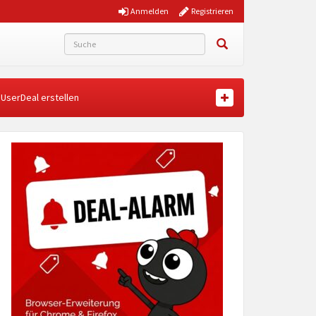
Anmelden
Registrieren
UserDeal erstellen