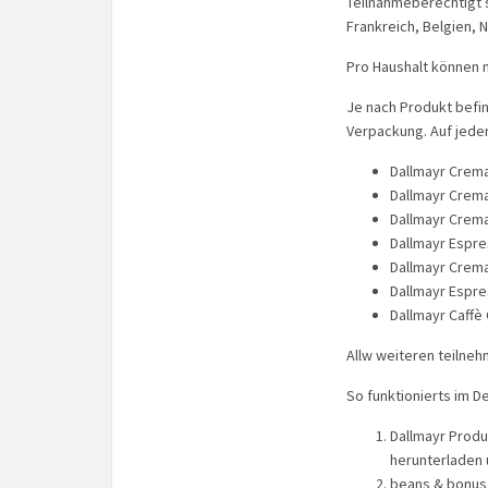
Teilnahmeberechtigt 
Frankreich, Belgien,
Pro Haushalt können m
Je nach Produkt befin
Verpackung. Auf jede
Dallmayr Crema
Dallmayr Crema
Dallmayr Crema
Dallmayr Espre
Dallmayr Crem
Dallmayr Espre
Dallmayr Caffè
Allw weiteren teilne
So funktionierts im De
Dallmayr Produ
herunterladen 
beans & bonus