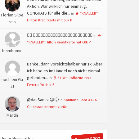
Aktion. War wirklich nur einmalig.
CONGRATS für alle die...
in
🔥 *KNALLER*
Florian Silbe
Hilton Kreditkarte mit 60k P
reis
👍🏻 👍🏻👍🏻👍🏻👍🏻👍🏻👍🏻👍🏻👍🏻👍🏻👍🏻👍🏻👍🏻
in
🔥
*KNALLER* Hilton Kreditkarte mit 60k P
heimhomie
Danke, dann vorsichtshalber nur 1x. Aber
ich habe es im Handel noch nicht einmal
gefunden...
in
🍦 *TOP* Raffaello Eis /
noch ein Ga
Ferrero Rocher E
st
@dasSams: 😉🙂
in
Kaufland Card XTRA
Glücksrad kommt zurüc
Martin
Unser Newsletter