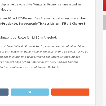
schprämie gewünschte Menge an Kronen sammeln und ins
nkleben.
chen 10 und 120 Kronen. Das Prämienangebot reicht u.a. über
-Produkte
,
Europapark-Tickets
bis zum
Fitbit Charge 3
e übrigens bei Rewe für 8,88€ im Angebot.
auf dieser Seite ein Produkt kaufst, erhalten wir oftmals eine kleine
 Für dich entstehen dabei keinerlei Mehrkosten und dir bleibt frei wo du
onen haben in keinem Fall Auswirkung auf unsere Beiträge. Zu den
Partnerschaften gehört unter anderem eBay und das Amazon
artner verdienen wir an qualifizierten Verkäufen.