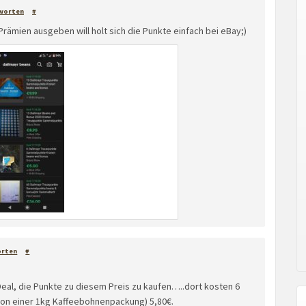
worten
#
rämien ausgeben will holt sich die Punkte einfach bei eBay;)
orten
#
Deal, die Punkte zu diesem Preis zu kaufen…..dort kosten 6
 von einer 1kg Kaffeebohnenpackung) 5,80€.