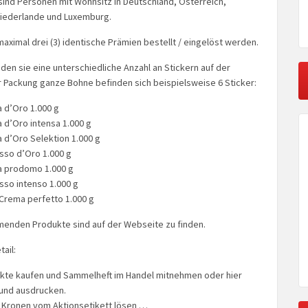
sind Personen mit Wohnsitz in Deutschland, Österreich,
 Niederlande und Luxemburg.
aximal drei (3) identische Prämien bestellt / eingelöst werden.
den sie eine unterschiedliche Anzahl an Stickern auf der
r Packung ganze Bohne befinden sich beispielsweise 6 Sticker:
 d’Oro 1.000 g
 d’Oro intensa 1.000 g
 d’Oro Selektion 1.000 g
sso d’Oro 1.000 g
a prodomo 1.000 g
sso intenso 1.000 g
 Crema perfetto 1.000 g
hmenden Produkte sind auf der Webseite zu finden.
tail:
kte kaufen und Sammelheft im Handel mitnehmen oder hier
und ausdrucken.
 Kronen vom Aktionsetikett lösen …