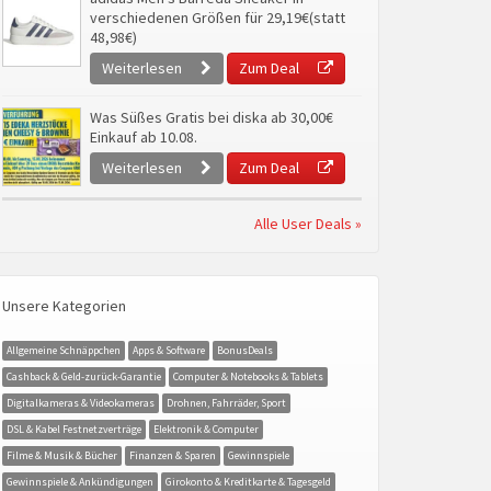
verschiedenen Größen für 29,19€(statt
48,98€)
Weiterlesen
Zum Deal
Was Süßes Gratis bei diska ab 30,00€
Einkauf ab 10.08.
Weiterlesen
Zum Deal
Alle User Deals »
Unsere Kategorien
Allgemeine Schnäppchen
Apps & Software
BonusDeals
Cashback & Geld-zurück-Garantie
Computer & Notebooks & Tablets
Digitalkameras & Videokameras
Drohnen, Fahrräder, Sport
DSL & Kabel Festnetzverträge
Elektronik & Computer
Filme & Musik & Bücher
Finanzen & Sparen
Gewinnspiele
Gewinnspiele & Ankündigungen
Girokonto & Kreditkarte & Tagesgeld