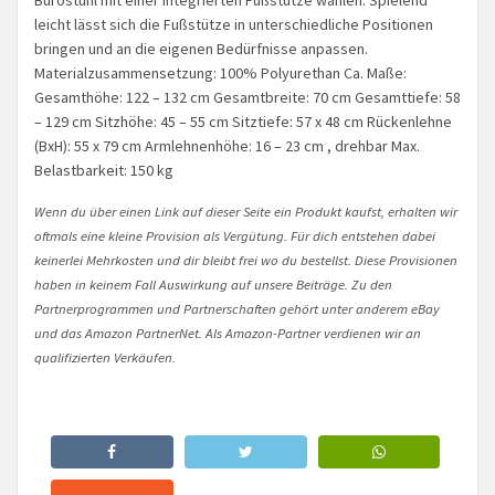
Bürostuhl mit einer integrierten Fußstütze wählen. Spielend
leicht lässt sich die Fußstütze in unterschiedliche Positionen
bringen und an die eigenen Bedürfnisse anpassen.
Materialzusammensetzung: 100% Polyurethan Ca. Maße:
Gesamthöhe: 122 – 132 cm Gesamtbreite: 70 cm Gesamttiefe: 58
– 129 cm Sitzhöhe: 45 – 55 cm Sitztiefe: 57 x 48 cm Rückenlehne
(BxH): 55 x 79 cm Armlehnenhöhe: 16 – 23 cm , drehbar Max.
Belastbarkeit: 150 kg
Wenn du über einen Link auf dieser Seite ein Produkt kaufst, erhalten wir
oftmals eine kleine Provision als Vergütung. Für dich entstehen dabei
keinerlei Mehrkosten und dir bleibt frei wo du bestellst. Diese Provisionen
haben in keinem Fall Auswirkung auf unsere Beiträge. Zu den
Partnerprogrammen und Partnerschaften gehört unter anderem eBay
und das Amazon PartnerNet. Als Amazon-Partner verdienen wir an
qualifizierten Verkäufen.