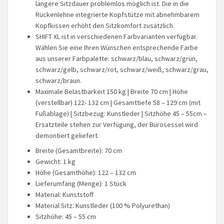
längere Sitzdauer problemlos möglich ist. Die in die
Rückenlehne integrierte Kopfstütze mit abnehmbarem
Kopfkissen erhöht den Sitzkomfort zusätzlich.
SHIFT XL ist in verschiedenen Farbvarianten verfügbar.
Wählen Sie eine Ihren Wünschen entsprechende Farbe
aus unserer Farbpalette: schwarz/blau, schwarz/grün,
schwarz/gelb, schwarz/rot, schwarz/weiß, schwarz/grau,
schwarz/braun.
Maximale Belastbarkeit 150 kg | Breite 70 cm | Höhe
(verstellbar) 122- 132 cm | Gesamttiefe 58 – 129 cm (mit
Fußablage) | Sitzbezug: Kunstleder | Sitzhöhe 45 – 55cm –
Ersatzteile stehen zur Verfügung, der Bürosessel wird
demontiert geliefert.
Breite (Gesamtbreite): 70 cm
Gewicht: 1 kg
Höhe (Gesamthöhe): 122 – 132 cm
Lieferumfang (Menge): 1 Stück
Material: Kunststoff
Material Sitz: Kunstleder (100 % Polyurethan)
Sitzhöhe: 45 – 55 cm