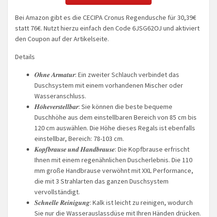
Bei Amazon gibt es die CECIPA Cronus Regendusche für 30,39€
statt 76€. Nutzt hierzu einfach den Code 6JSG62OJ und aktiviert
den Coupon auf der Artikelseite.
Details
𝑶𝒉𝒏𝒆 𝑨𝒓𝒎𝒂𝒕𝒖𝒓: Ein zweiter Schlauch verbindet das
Duschsystem mit einem vorhandenen Mischer oder
Wasseranschluss.
𝑯𝒐̈𝒉𝒆𝒗𝒆𝒓𝒔𝒕𝒆𝒍𝒍𝒃𝒂𝒓: Sie können die beste bequeme
Duschhöhe aus dem einstellbaren Bereich von 85 cm bis
120 cm auswählen. Die Höhe dieses Regals ist ebenfalls
einstellbar, Bereich: 78-103 cm.
𝑲𝒐𝒑𝒇𝒃𝒓𝒂𝒖𝒔𝒆 𝒖𝒏𝒅 𝑯𝒂𝒏𝒅𝒃𝒓𝒂𝒖𝒔𝒆: Die Kopfbrause erfrischt
Ihnen mit einem regenähnlichen Duscherlebnis. Die 110
mm große Handbrause verwöhnt mit XXL Performance,
die mit 3 Strahlarten das ganzen Duschsystem
vervollständigt.
𝑺𝒄𝒉𝒏𝒆𝒍𝒍𝒆 𝑹𝒆𝒊𝒏𝒊𝒈𝒖𝒏𝒈: Kalk ist leicht zu reinigen, wodurch
Sie nur die Wasserauslassdüse mit Ihren Händen drücken.