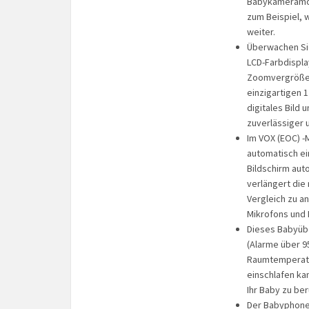
Babykameramoni
zum Beispiel, 
weiter.
Überwachen Sie 
LCD-Farbdispla
Zoomvergrößer
einzigartigen 1
digitales Bild 
zuverlässiger u
Im VOX (EOC) 
automatisch ein
Bildschirm au
verlängert di
Vergleich zu 
Mikrofons und 
Dieses Babyüb
(Alarme über 95
Raumtemperatur
einschlafen ka
Ihr Baby zu be
Der Babyphone