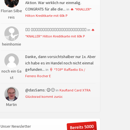
Aktion. War wirklich nur einmalig.
CONGRATS für alle die...
in
🔥 *KNALLER*
Florian Silbe
Hilton Kreditkarte mit 60k P
reis
👍🏻 👍🏻👍🏻👍🏻👍🏻👍🏻👍🏻👍🏻👍🏻👍🏻👍🏻👍🏻👍🏻
in
🔥
*KNALLER* Hilton Kreditkarte mit 60k P
heimhomie
Danke, dann vorsichtshalber nur 1x. Aber
ich habe es im Handel noch nicht einmal
gefunden...
in
🍦 *TOP* Raffaello Eis /
noch ein Ga
Ferrero Rocher E
st
@dasSams: 😉🙂
in
Kaufland Card XTRA
Glücksrad kommt zurüc
Martin
Unser Newsletter