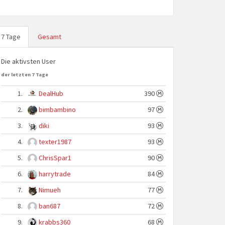
7 Tage
Gesamt
Die aktivsten User
der letzten 7 Tage
1.
DealHub
390
2.
bimbambino
97
3.
diki
93
4.
texter1987
93
5.
ChrisSpar1
90
6.
harrytrade
84
7.
Nimueh
77
8.
ban687
72
9.
krabbs360
68