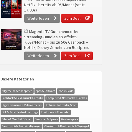
Netflix - bereits ab 9€/Monat (statt
17,99€)
Weiterlesen
Zum Deal
💥 Magenta TV Gutscheincode:
Streaming-Bundles ab effektiv
7,63€/Monat + bis zu 50€ Cashback –
Netflix, Disney & mehr zum Bestpreis
Weiterlesen
Zum Deal
Unsere Kategorien
Allgemeine Schnäppchen
Apps & Software
BonusDeals
Cashback & Geld-zurück-Garantie
Computer & Notebooks & Tablets
Digitalkameras & Videokameras
Drohnen, Fahrräder, Sport
DSL & Kabel Festnetzverträge
Elektronik & Computer
Filme & Musik & Bücher
Finanzen & Sparen
Gewinnspiele
Gewinnspiele & Ankündigungen
Girokonto & Kreditkarte & Tagesgeld