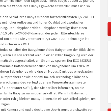
tor hilft Ihnen, den Tagesablauf Ihres Babys besser zu planen,
wann die Windel Ihres Babys gewechselt werden muss und so
den Schlaf Ihres Babys mit dem fortschrittlichsten 3,5-Zoll-TFT-
y mit hoher Auflösung und hoher Qualität und zweifacher
ung. Der Babyphone Video-Babyphone verfügt über einen
 / 6,5 „-Farb-CMOS-Bildsensor, der jedem Elternteil klares
und Ton bietet. Die verbesserte 2,4-GHz-FHSS-Technologie ist
nd sicherer als WIFI.
-Modus schaltet der Babyphone-Video-Babyphone den Bildschirm
, wenn ein Ton erkannt wird. In einer stillen Umgebung wird der
tomatisch ausgeschaltet, um Strom zu sparen. Der ECO-MODUS
e maximale Batterielebensdauer von Babyphones um 120% im
anderen Babyphones ohne diesen Modus. Dank des eingebauten
Lautsprechers sowie der Anti-Rausch-Technologie können S
erwachungsvideo verfügt über ein Temperaturalarmsystem
 ° F oder unter 50 ° F), das Sie darüber informiert, ob die
 für Ihr Baby zu warm oder zu kalt ist. Wenn Ihr Baby nicht
nn oder ruhig bleiben muss, können Sie ein Schlaflied spielen, um
ruhigen.
 mit Kamera und Audio deckt eine Übertragungsreichweite von