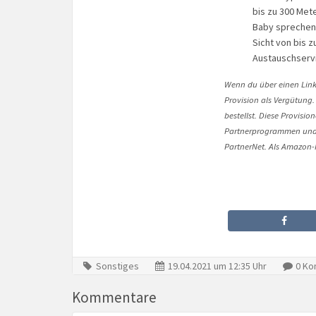
bis zu 300 Met
Baby sprechen 
Sicht von bis 
Austauschservic
Wenn du über einen Link 
Provision als Vergütung.
bestellst. Diese Provisi
Partnerprogrammen und 
PartnerNet. Als Amazon-P
Sonstiges
19.04.2021 um 12:35 Uhr
0 Ko
Kommentare