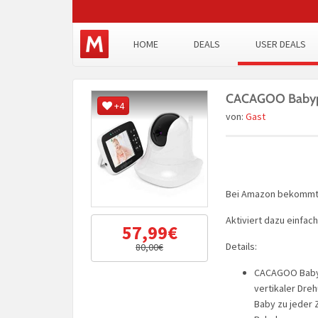
HOME
DEALS
USER DEALS
CACAGOO Babyp
+4
von:
Gast
Bei Amazon bekommt 
Aktiviert dazu einfac
57,99€
Details:
80,00€
CACAGOO Babyp
vertikaler Dreh
Baby zu jeder 