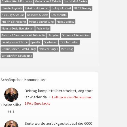
Gratisartikel & Kostenlos
Gutscheine & Rabatte
Haushalt & Garten
Haushaltsgeräte
Hifi & Lautsprecher
Hobby & Freizeit
KFZ & Leasing
Kleidung & Schuhe
Konsolen & Spiele
Lebensmittel
Medien & Streaming
Möbel & Einrichtung
Mode & Beauty
MonsterDealz Neuigkeiten
Preisfehler
Rabatte & Gewinnspiele & Preisfehler
Ratgeber
Schmuck & Accessoires
Smartphones & Tarife
Spar-Abo
Spielwaren
TV & Fernsehen
Urlaub, Reisen, Hotel & Flüge
Versicherungen
Werkzeug
Zeitschriften & Magazine
Schnäppchen Kommentare
Beitrag komplett überarbeitet, angebot
ist wieder da!
in
Lottoscanner-Neukunden:
1 Feld EuroJackp
Florian Silbe
reis
Seite wurde zurückgestellt auf die 6000