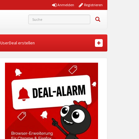
Anmelden
Registrieren
UserDeal erstellen