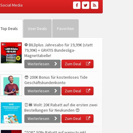
Social Media
Top Deals
User Deals
Favoriten
⚽ BILDplus Jahresabo für 19,99€ (statt
79,99€) + GRATIS Bundesliga-
Magnettabelle!
Weiterlesen
Zum Deal
😎 200€ Bonus für kostenloses Tide
Geschäftskundenkonto
Weiterlesen
Zum Deal
⏰🍔 Wolt: 20€ Rabatt auf die ersten zwei
Bestellungen für Neukunden 😍
Weiterlesen
Zum Deal
*TOP* 50% Rabatt auf waipu.tv inkl.