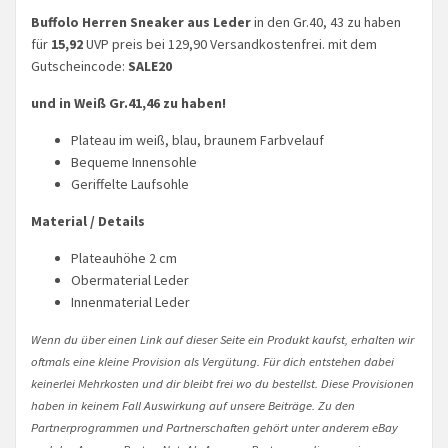
Buffolo Herren Sneaker aus Leder
in den Gr.40, 43 zu haben
für
15,92
UVP preis bei 129,90 Versandkostenfrei. mit dem
Gutscheincode:
SALE20
und in Weiß Gr.41,46 zu haben!
Plateau im weiß, blau, braunem Farbvelauf
Bequeme Innensohle
Geriffelte Laufsohle
Material / Details
Plateauhöhe 2 cm
Obermaterial Leder
Innenmaterial Leder
Wenn du über einen Link auf dieser Seite ein Produkt kaufst, erhalten wir
oftmals eine kleine Provision als Vergütung. Für dich entstehen dabei
keinerlei Mehrkosten und dir bleibt frei wo du bestellst. Diese Provisionen
haben in keinem Fall Auswirkung auf unsere Beiträge. Zu den
Partnerprogrammen und Partnerschaften gehört unter anderem eBay