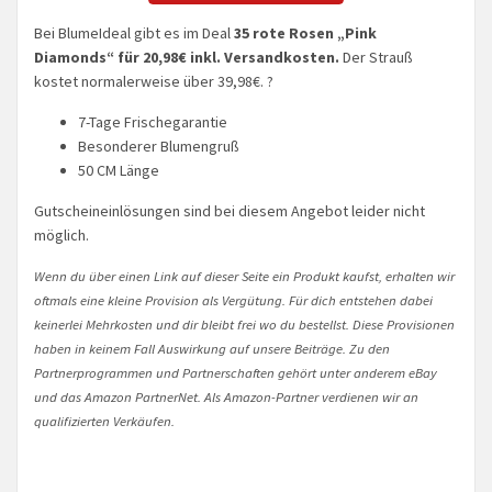
Bei BlumeIdeal gibt es im Deal
35 rote Rosen „Pink
Diamonds“ für 20,98€ inkl. Versandkosten.
Der Strauß
kostet normalerweise über 39,98€. ?
7-Tage Frischegarantie
Besonderer Blumengruß
50 CM Länge
Gutscheineinlösungen sind bei diesem Angebot leider nicht
möglich.
Wenn du über einen Link auf dieser Seite ein Produkt kaufst, erhalten wir
oftmals eine kleine Provision als Vergütung. Für dich entstehen dabei
keinerlei Mehrkosten und dir bleibt frei wo du bestellst. Diese Provisionen
haben in keinem Fall Auswirkung auf unsere Beiträge. Zu den
Partnerprogrammen und Partnerschaften gehört unter anderem eBay
und das Amazon PartnerNet. Als Amazon-Partner verdienen wir an
qualifizierten Verkäufen.