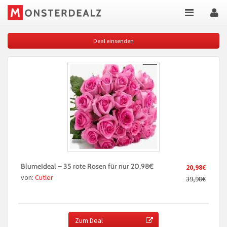
Deal einsenden
BlumeIdeal – 35 rote Rosen für nur 20,98€
20,98€
von:
Cutler
39,98€
Zum Deal