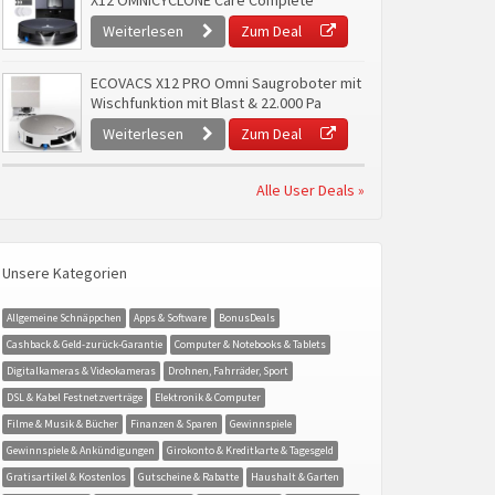
X12 OMNICYCLONE Care Complete
Weiterlesen
Zum Deal
ECOVACS X12 PRO Omni Saugroboter mit
Wischfunktion mit Blast & 22.000 Pa
Weiterlesen
Zum Deal
Alle User Deals »
Unsere Kategorien
Allgemeine Schnäppchen
Apps & Software
BonusDeals
Cashback & Geld-zurück-Garantie
Computer & Notebooks & Tablets
Digitalkameras & Videokameras
Drohnen, Fahrräder, Sport
DSL & Kabel Festnetzverträge
Elektronik & Computer
Filme & Musik & Bücher
Finanzen & Sparen
Gewinnspiele
Gewinnspiele & Ankündigungen
Girokonto & Kreditkarte & Tagesgeld
Gratisartikel & Kostenlos
Gutscheine & Rabatte
Haushalt & Garten