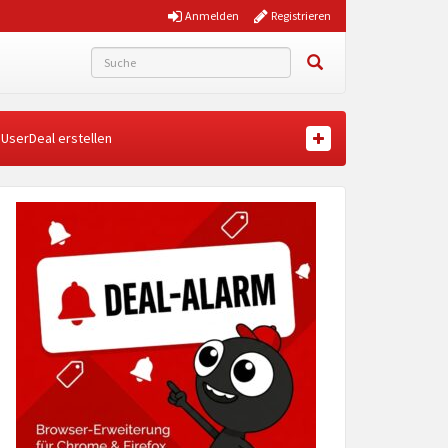
Anmelden
Registrieren
UserDeal erstellen