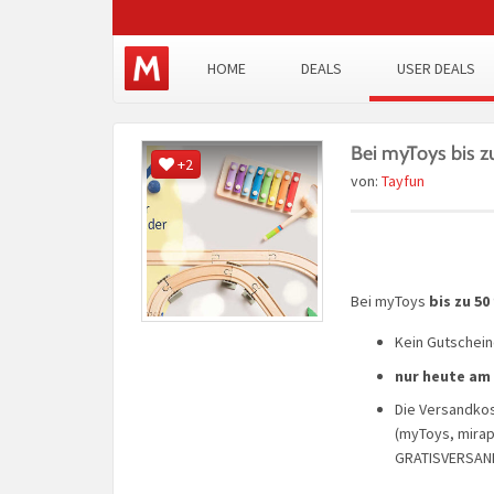
HOME
DEALS
USER DEALS
Bei myToys bis z
+2
von:
Tayfun
Bei myToys
bis zu 5
Kein Gutschein
nur heute am 
Die Versandkos
(myToys, mira
GRATISVERSAN