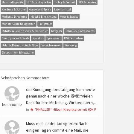
Haushaltsgeräte
Hifi & Lautsprecher
Hobby & Freizeit
KFZ & Leasing
Kleidung & Schuhe
Konsolen & Spiele
Lebensmittel
Medien & Streaming
Möbel & Einrichtung
Mode & Beauty
MonsterDealz Neuigkeiten
Preisfehler
Rabatte & Gewinnspiele & Preisfehler
Ratgeber
Schmuck & Accessoires
Smartphones & Tarife
Spar-Abo
Spielwaren
TV & Fernsehen
Urlaub, Reisen, Hotel & Flüge
Versicherungen
Werkzeug
Zeitschriften & Magazine
Schnäppchen Kommentare
die Kündigungsbestätigung kam heute
genau nach einer Woche 😁🤓:“vielen
Dank für Ihre Mitteilung. Wir bedauern,...
heimhomie
in
🔥 *KNALLER* Hilton Kreditkarte mit 60k P
Muss mich leider korrigieren: Nach
einigen Tagen kommt eine Mail, die