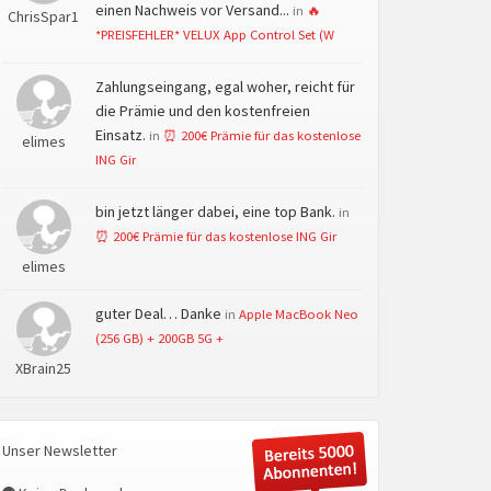
einen Nachweis vor Versand...
in
🔥
ChrisSpar1
*PREISFEHLER* VELUX App Control Set (W
Zahlungseingang, egal woher, reicht für
die Prämie und den kostenfreien
Einsatz.
in
⏰ 200€ Prämie für das kostenlose
elimes
ING Gir
bin jetzt länger dabei, eine top Bank.
in
⏰ 200€ Prämie für das kostenlose ING Gir
elimes
guter Deal… Danke
in
Apple MacBook Neo
(256 GB) + 200GB 5G +
XBrain25
Unser Newsletter