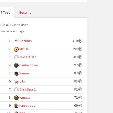
7 Tage
Gesamt
Die aktivsten User
der letzten 7 Tage
1.
DealHub
410
2.
MlCHA
298
3.
texter1987
103
4.
bimbambino
97
5.
Nimueh
87
6.
diki
83
7.
ChrisSpar1
82
8.
lemalix
72
9.
harrytrade
69