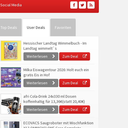
Social Media
Top Deals
User Deals
Favoriten
Hessischer Landtag Wimmelbuch - Im
Landtag wimmelt`s
Weiterlesen
Zum Deal
Milka Eiswagentour 2026: Holt euch ein
gratis Eis in Hof
Weiterlesen
Zum Deal
afri Cola-Drink 24x330 ml Dosen
koffeinhaltig für 13,36€(statt 20,40€)
Weiterlesen
Zum Deal
ECOVACS Saugroboter mit Wischfunktion