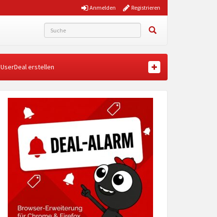
Anmelden
Registrieren
UserDeal erstellen