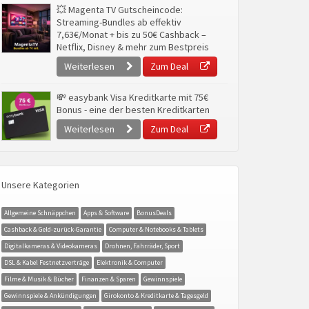
💥 Magenta TV Gutscheincode:
Streaming-Bundles ab effektiv
7,63€/Monat + bis zu 50€ Cashback –
Netflix, Disney & mehr zum Bestpreis
Weiterlesen
Zum Deal
💸 easybank Visa Kreditkarte mit 75€
Bonus - eine der besten Kreditkarten
Weiterlesen
Zum Deal
Unsere Kategorien
Allgemeine Schnäppchen
Apps & Software
BonusDeals
Cashback & Geld-zurück-Garantie
Computer & Notebooks & Tablets
Digitalkameras & Videokameras
Drohnen, Fahrräder, Sport
DSL & Kabel Festnetzverträge
Elektronik & Computer
Filme & Musik & Bücher
Finanzen & Sparen
Gewinnspiele
Gewinnspiele & Ankündigungen
Girokonto & Kreditkarte & Tagesgeld