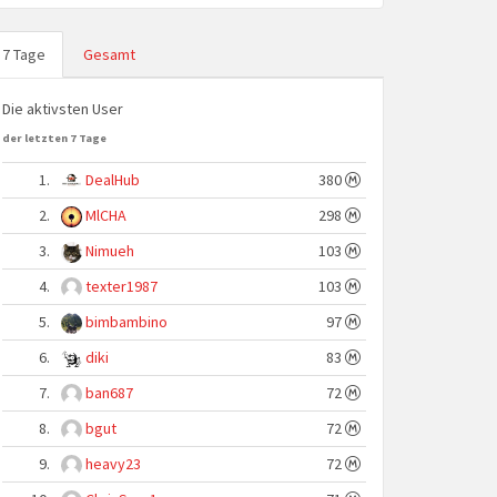
7 Tage
Gesamt
Die aktivsten User
der letzten 7 Tage
1.
DealHub
380
2.
MlCHA
298
3.
Nimueh
103
4.
texter1987
103
5.
bimbambino
97
6.
diki
83
7.
ban687
72
8.
bgut
72
9.
heavy23
72