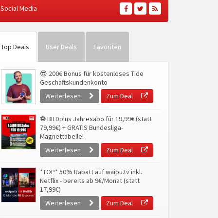
Social Media
Top Deals
User Deals
Favoriten
😎 200€ Bonus für kostenloses Tide
Geschäftskundenkonto
Weiterlesen
Zum Deal
⚽ BILDplus Jahresabo für 19,99€ (statt
79,99€) + GRATIS Bundesliga-
Magnettabelle!
Weiterlesen
Zum Deal
*TOP* 50% Rabatt auf waipu.tv inkl.
Netflix - bereits ab 9€/Monat (statt
17,99€)
Weiterlesen
Zum Deal