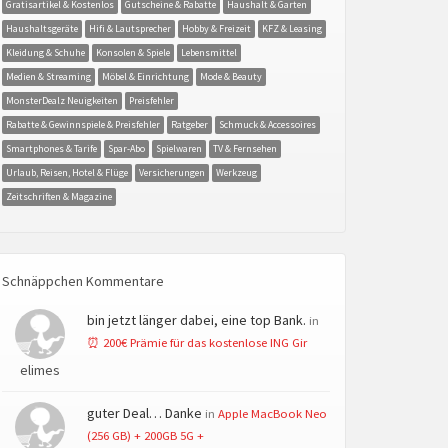
Gratisartikel & Kostenlos
Gutscheine & Rabatte
Haushalt & Garten
Haushaltsgeräte
Hifi & Lautsprecher
Hobby & Freizeit
KFZ & Leasing
Kleidung & Schuhe
Konsolen & Spiele
Lebensmittel
Medien & Streaming
Möbel & Einrichtung
Mode & Beauty
MonsterDealz Neuigkeiten
Preisfehler
Rabatte & Gewinnspiele & Preisfehler
Ratgeber
Schmuck & Accessoires
Smartphones & Tarife
Spar-Abo
Spielwaren
TV & Fernsehen
Urlaub, Reisen, Hotel & Flüge
Versicherungen
Werkzeug
Zeitschriften & Magazine
Schnäppchen Kommentare
bin jetzt länger dabei, eine top Bank.
in
⏰ 200€ Prämie für das kostenlose ING Gir
elimes
guter Deal… Danke
in
Apple MacBook Neo
(256 GB) + 200GB 5G +