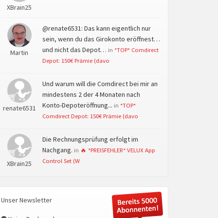
XBrain25
@renate6531: Das kann eigentlich nur
sein, wenn du das Girokonto eröffnest…
und nicht das Depot…
in
*TOP* Comdirect
Martin
Depot: 150€ Prämie (davo
Und warum will die Comdirect bei mir an
mindestens 2 der 4 Monaten nach
Konto-Depoteröffnung...
in
*TOP*
renate6531
Comdirect Depot: 150€ Prämie (davo
Die Rechnungsprüfung erfolgt im
Nachgang.
in
🔥 *PREISFEHLER* VELUX App
Control Set (W
XBrain25
Unser Newsletter