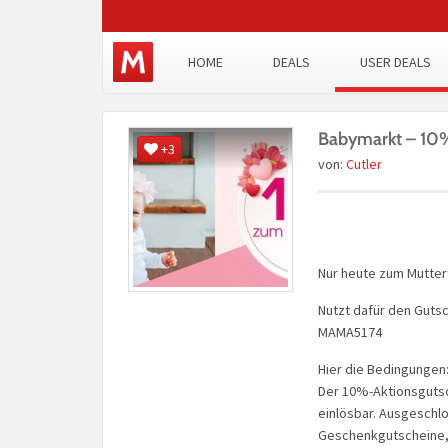
HOME
DEALS
USER DEALS
Babymarkt – 10%
+3
von:
Cutler
Nur heute zum Mutter
Nutzt dafür den Guts
MAMA5174
Hier die Bedingungen
Der 10%-Aktionsgutsc
einlösbar. Ausgeschl
Geschenkgutscheine, B