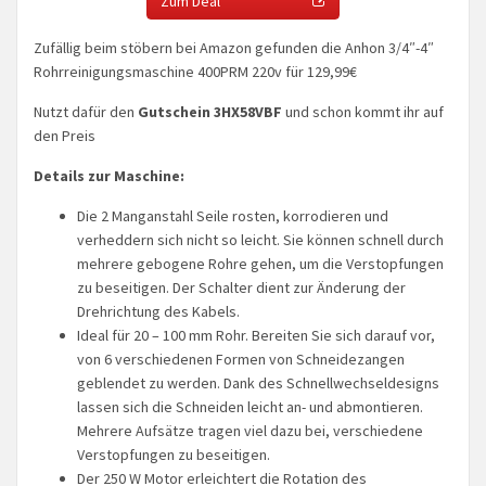
Zum Deal
Zufällig beim stöbern bei Amazon gefunden die Anhon 3/4″-4″
Rohrreinigungsmaschine 400PRM 220v für 129,99€
Nutzt dafür den
Gutschein 3HX58VBF
und schon kommt ihr auf
den Preis
Details zur Maschine:
Die 2 Manganstahl Seile rosten, korrodieren und
verheddern sich nicht so leicht. Sie können schnell durch
mehrere gebogene Rohre gehen, um die Verstopfungen
zu beseitigen. Der Schalter dient zur Änderung der
Drehrichtung des Kabels.
Ideal für 20 – 100 mm Rohr. Bereiten Sie sich darauf vor,
von 6 verschiedenen Formen von Schneidezangen
geblendet zu werden. Dank des Schnellwechseldesigns
lassen sich die Schneiden leicht an- und abmontieren.
Mehrere Aufsätze tragen viel dazu bei, verschiedene
Verstopfungen zu beseitigen.
Der 250 W Motor erleichtert die Rotation des