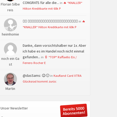
CONGRATS für alle die...
in
🔥 *KNALLER*
Florian Silbe
Hilton Kreditkarte mit 60k P
reis
👍🏻 👍🏻👍🏻👍🏻👍🏻👍🏻👍🏻👍🏻👍🏻👍🏻👍🏻👍🏻👍🏻
in
🔥
*KNALLER* Hilton Kreditkarte mit 60k P
heimhomie
Danke, dann vorsichtshalber nur 1x. Aber
ich habe es im Handel noch nicht einmal
gefunden...
in
🍦 *TOP* Raffaello Eis /
noch ein Ga
Ferrero Rocher E
st
@dasSams: 😉🙂
in
Kaufland Card XTRA
Glücksrad kommt zurüc
Martin
Unser Newsletter