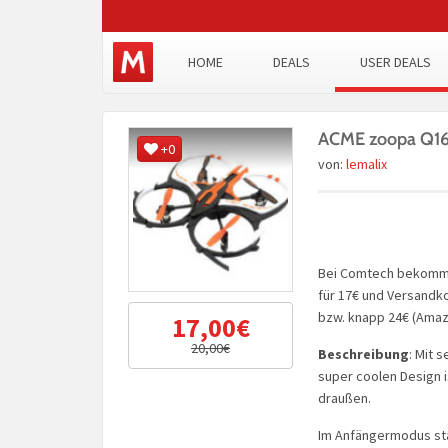
HOME
DEALS
USER DEALS
ACME zoopa Q165
+0
von:
lemalix
Bei Comtech bekommt
für 17€ und Versandkos
bzw. knapp 24€ (Amaz
17,00€
20,00€
Beschreibung
: Mit 
super coolen Design i
draußen.
Im Anfängermodus sta