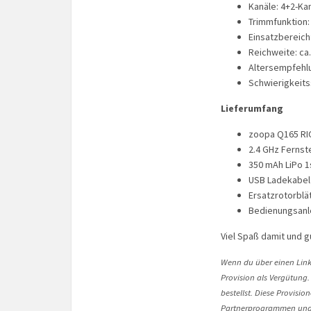
Kanäle: 4+2-Kan
Trimmfunktion:
Einsatzbereich
Reichweite: ca.
Altersempfehlu
Schwierigkeits
Lieferumfang
zoopa Q165 RI
2.4 GHz Ferns
350 mAh LiPo 1s
USB Ladekabel
Ersatzrotorblä
Bedienungsanl
Viel Spaß damit und g
Wenn du über einen Link 
Provision als Vergütung.
bestellst. Diese Provisi
Partnerprogrammen und 