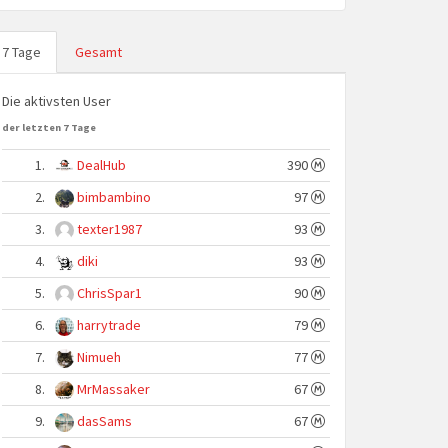
7 Tage
Gesamt
Die aktivsten User
der letzten 7 Tage
1.
DealHub
390
2.
bimbambino
97
3.
texter1987
93
4.
diki
93
5.
ChrisSpar1
90
6.
harrytrade
79
7.
Nimueh
77
8.
MrMassaker
67
9.
dasSams
67