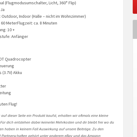
al (Flugmodusumschalter, Licht, 360° Flip)
 Ja
: Outdoor, Indoor (Halle – nicht im Wohnzimmer)
 60 MeterFlugzeit: ca. 8 Minuten
ng: 10 +
stufe: Anfänger
OT Quadrocopter
teuerung
 (3.7V) Akku
tter
eitung
uten Flug!
auf dieser Seite ein Produkt kaufst, erhalten wir oftmals eine kleine
 Für dich entstehen dabei keinerlei Mehrkosten und dir bleibt frei wo du
onen haben in keinem Fall Auswirkung auf unsere Beiträge. Zu den
Partnerschaften gehört unter anderem eBay und das Amazon