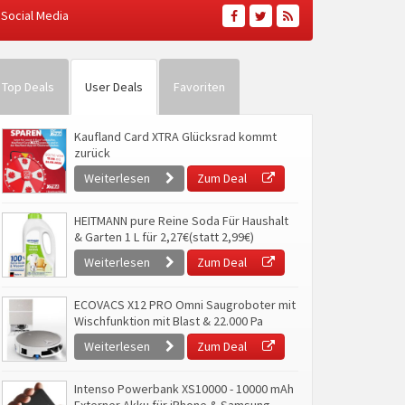
Social Media
Top Deals
User Deals
Favoriten
Kaufland Card XTRA Glücksrad kommt
zurück
Weiterlesen
Zum Deal
HEITMANN pure Reine Soda Für Haushalt
& Garten 1 L für 2,27€(statt 2,99€)
Weiterlesen
Zum Deal
ECOVACS X12 PRO Omni Saugroboter mit
Wischfunktion mit Blast & 22.000 Pa
Weiterlesen
Zum Deal
Intenso Powerbank XS10000 - 10000 mAh