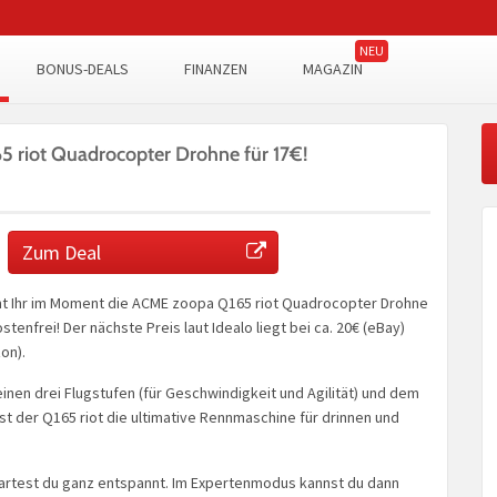
BONUS-DEALS
FINANZEN
MAGAZIN
 riot Quadrocopter Drohne für 17€!
Zum Deal
 Ihr im Moment die ACME zoopa Q165 riot Quadrocopter Drohne
tenfrei! Der nächste Preis laut Idealo liegt bei ca. 20€ (eBay)
on).
seinen drei Flugstufen (für Geschwindigkeit und Agilität) und dem
st der Q165 riot die ultimative Rennmaschine für drinnen und
rtest du ganz entspannt. Im Expertenmodus kannst du dann