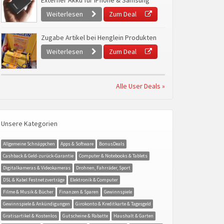
Externer Akku für iPhone & Samsung
Weiterlesen
Zum Deal
Zugabe Artikel bei Henglein Produkten
Weiterlesen
Zum Deal
Alle User Deals »
Unsere Kategorien
Allgemeine Schnäppchen
Apps & Software
BonusDeals
Cashback & Geld-zurück-Garantie
Computer & Notebooks & Tablets
Digitalkameras & Videokameras
Drohnen, Fahrräder, Sport
DSL & Kabel Festnetzverträge
Elektronik & Computer
Filme & Musik & Bücher
Finanzen & Sparen
Gewinnspiele
Gewinnspiele & Ankündigungen
Girokonto & Kreditkarte & Tagesgeld
Gratisartikel & Kostenlos
Gutscheine & Rabatte
Haushalt & Garten