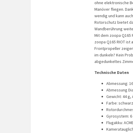
ohne elektronische B
Manöver fliegen. Dan
wendig und kann auch 
Rotorschutz bietet da
Wandberührung weiter
Mit dem zoopa Q165 R
zoopa Q165 RIOT ist 
Frontpropeller zeigen
im dunkeln? Kein Prob
abgedunkeltes Zimmer
Technische Daten
Abmessung: 16
Abmessung Dia
Gewicht: 44 g, 
Farbe: schwar
Rotordurchmes
Gyrosystem: 6
Flugakku: ACME
Kameratauglich