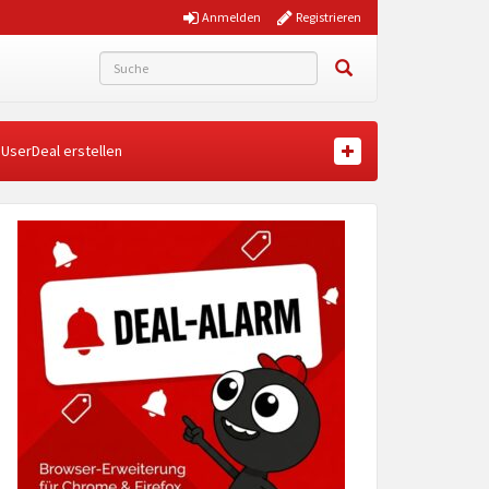
Anmelden
Registrieren
UserDeal erstellen