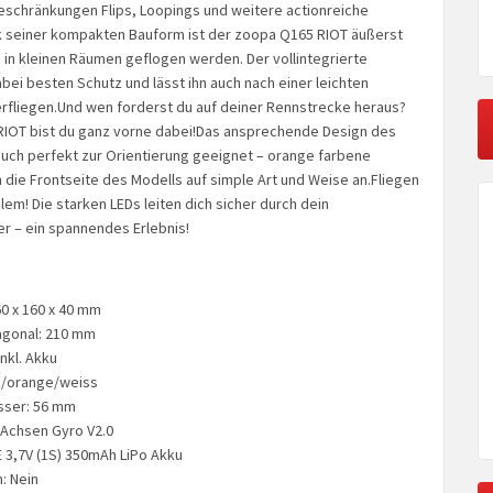
eschränkungen Flips, Loopings und weitere actionreiche
k seiner kompakten Bauform ist der zoopa Q165 RIOT äußerst
in kleinen Räumen geflogen werden. Der vollintegrierte
bei besten Schutz und lässt ihn auch nach einer leichten
fliegen.Und wen forderst du auf deiner Rennstrecke heraus?
IOT bist du ganz vorne dabei!Das ansprechende Design des
auch perfekt zur Orientierung geeignet – orange farbene
 die Frontseite des Modells auf simple Art und Weise an.Fliegen
lem! Die starken LEDs leiten dich sicher durch dein
 – ein spannendes Erlebnis!
0 x 160 x 40 mm
gonal: 210 mm
inkl. Akku
z/orange/weiss
ser: 56 mm
 Achsen Gyro V2.0
 3,7V (1S) 350mAh LiPo Akku
: Nein