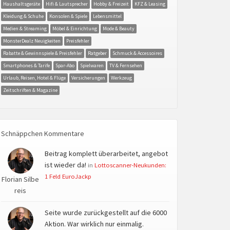
Haushaltsgeräte
Hifi & Lautsprecher
Hobby & Freizeit
KFZ & Leasing
Kleidung & Schuhe
Konsolen & Spiele
Lebensmittel
Medien & Streaming
Möbel & Einrichtung
Mode & Beauty
MonsterDealz Neuigkeiten
Preisfehler
Rabatte & Gewinnspiele & Preisfehler
Ratgeber
Schmuck & Accessoires
Smartphones & Tarife
Spar-Abo
Spielwaren
TV & Fernsehen
Urlaub, Reisen, Hotel & Flüge
Versicherungen
Werkzeug
Zeitschriften & Magazine
Schnäppchen Kommentare
Beitrag komplett überarbeitet, angebot
ist wieder da!
in
Lottoscanner-Neukunden:
1 Feld EuroJackp
Florian Silbe
reis
Seite wurde zurückgestellt auf die 6000
Aktion. War wirklich nur einmalig.