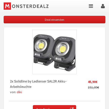
Deal einsenden
2x Solidline by Ledlenser SAL2R Akku-
45,90€
Arbeitsleuchte
151,09€
von:
diki