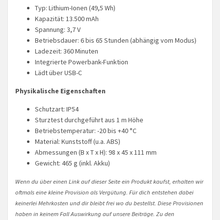
Typ: Lithium-Ionen (49,5 Wh)
Kapazität: 13.500 mAh
Spannung: 3,7 V
Betriebsdauer: 6 bis 65 Stunden (abhängig vom Modus)
Ladezeit: 360 Minuten
Integrierte Powerbank-Funktion
Lädt über USB-C
Physikalische Eigenschaften
Schutzart: IP54
Sturztest durchgeführt aus 1 m Höhe
Betriebstemperatur: -20 bis +40 °C
Material: Kunststoff (u.a. ABS)
Abmessungen (B x T x H): 98 x 45 x 111 mm
Gewicht: 465 g (inkl. Akku)
Wenn du über einen Link auf dieser Seite ein Produkt kaufst, erhalten wir
oftmals eine kleine Provision als Vergütung. Für dich entstehen dabei
keinerlei Mehrkosten und dir bleibt frei wo du bestellst. Diese Provisionen
haben in keinem Fall Auswirkung auf unsere Beiträge. Zu den