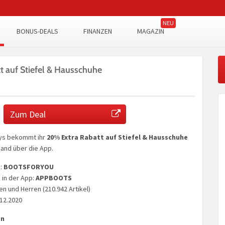
BONUS-DEALS
FINANZEN
MAGAZIN
 auf Stiefel & Hausschuhe
Zum Deal
ys bekommt ihr
20% Extra Rabatt auf Stiefel & Hausschuhe
and über die App.
e:
BOOTSFORYOU
in der App:
APPBOOTS
en und Herren (210.942 Artikel)
.12.2020
en