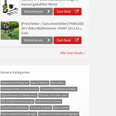
wassergekühlter Motor
Weiterlesen
Zum Deal
[Preisfehler / Gutscheinfehler] PARKSIDE
20 V Akku-Multitrimmer »PAMT 20-Li A1«,
Solo
Weiterlesen
Zum Deal
Alle User Deals »
Unsere Kategorien
Allgemeine Schnäppchen
Apps & Software
BonusDeals
Cashback & Geld-zurück-Garantie
Computer & Notebooks & Tablets
Digitalkameras & Videokameras
Drohnen, Fahrräder, Sport
DSL & Kabel Festnetzverträge
Elektronik & Computer
Filme & Musik & Bücher
Finanzen & Sparen
Gewinnspiele
Gewinnspiele & Ankündigungen
Girokonto & Kreditkarte & Tagesgeld