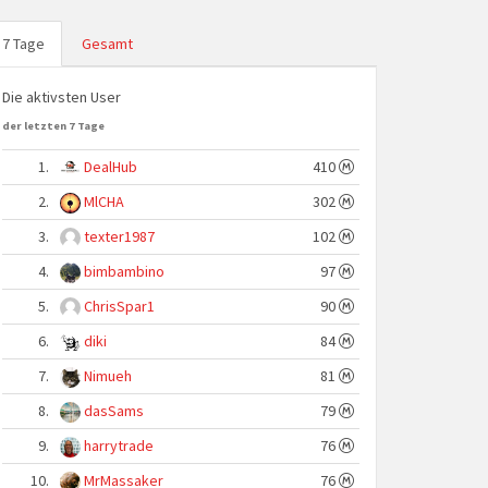
7 Tage
Gesamt
Die aktivsten User
der letzten 7 Tage
1.
DealHub
410
2.
MlCHA
302
3.
texter1987
102
4.
bimbambino
97
5.
ChrisSpar1
90
6.
diki
84
7.
Nimueh
81
8.
dasSams
79
9.
harrytrade
76
10.
MrMassaker
76