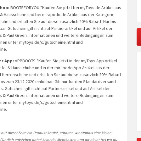
Shop:
BOOTSFORYOU *Kaufen Sie jetzt bei myToys.de Artikel aus
 & Hausschuhe und bei mirapodo.de Artikel aus der Kategorie
he und erhalten Sie auf diese zusätzlich 20% Rabatt. Nur bis
ar. Gutschein gilt nicht auf Partnerartikel und auf Artikel der
s & Paul Green. Informationen und weitere Bedingungen zum
inen unter mytoys.de/c/gutscheine.html und
ine.
er App:
APPBOOTS *Kaufen Sie jetzt in der myToys App Artikel
efel & Hausschuhe und in der mirapodo App Artikel aus der
 Herrenschuhe und erhalten Sie auf diese zusätzlich 20% Rabatt
 bis zum 23.12.2020 einlösbar. Gilt nur für den Standardversand
. Gutschein gilt nicht auf Partnerartikel und auf Artikel der
s & Paul Green. Informationen und weitere Bedingungen zum
inen unter mytoys.de/c/gutscheine.html und
ine.
auf dieser Seite ein Produkt kaufst, erhalten wir oftmals eine kleine
 Für dich entstehen dabei keinerlei Mehrkosten und dir bleibt frei wo du