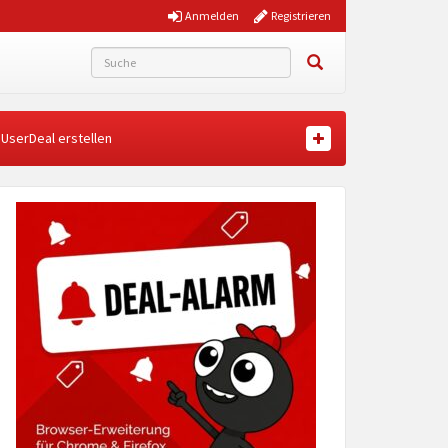
Anmelden
Registrieren
UserDeal erstellen