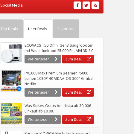
Social Media
Top Deals
User Deals
Favoriten
ECOVACS T50 Omni Gen3 Saugroboter
mit Wischfunktion 25.000 Pa, AIVI 3D 2.0
Weiterlesen
Zum Deal
PV1000 Max Premium Beamer 75000
Lumen 1080P 4K VIDAA‑OS 360° Gimbal
Netflix
Weiterlesen
Zum Deal
Was Süßes Gratis bei diska ab 30,00€
Einkauf ab 10.08.
Weiterlesen
Zum Deal
Kärcher K 7 WCM Hochdruckreiniger |