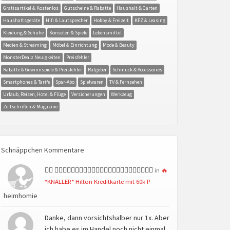
Gratisartikel & Kostenlos
Gutscheine & Rabatte
Haushalt & Garten
Haushaltsgeräte
Hifi & Lautsprecher
Hobby & Freizeit
KFZ & Leasing
Kleidung & Schuhe
Konsolen & Spiele
Lebensmittel
Medien & Streaming
Möbel & Einrichtung
Mode & Beauty
MonsterDealz Neuigkeiten
Preisfehler
Rabatte & Gewinnspiele & Preisfehler
Ratgeber
Schmuck & Accessoires
Smartphones & Tarife
Spar-Abo
Spielwaren
TV & Fernsehen
Urlaub, Reisen, Hotel & Flüge
Versicherungen
Werkzeug
Zeitschriften & Magazine
Schnäppchen Kommentare
👍🏻 👍🏻👍🏻👍🏻👍🏻👍🏻👍🏻👍🏻👍🏻👍🏻👍🏻👍🏻👍🏻
in
🔥
*KNALLER* Hilton Kreditkarte mit 60k P
heimhomie
Danke, dann vorsichtshalber nur 1x. Aber
ich habe es im Handel noch nicht einmal