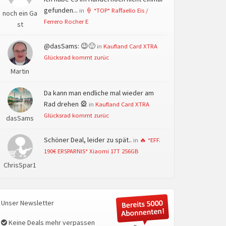
gefunden...
in
🍦 *TOP* Raffaello Eis /
noch ein Ga
Ferrero Rocher E
st
@dasSams: 😉🙂
in
Kaufland Card XTRA
Glücksrad kommt zurüc
Martin
Da kann man endliche mal wieder am
Rad drehen 🎡
in
Kaufland Card XTRA
Glücksrad kommt zurüc
dasSams
Schöner Deal, leider zu spät..
in
🔥 *EFF.
190€ ERSPARNIS* Xiaomi 17T 256GB
ChrisSpar1
Unser Newsletter
Keine Deals mehr verpassen