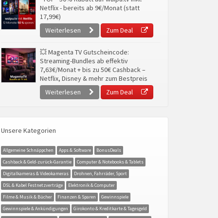
Netflix - bereits ab 9€/Monat (statt
17,99€)
Weiterlesen
Zum Deal
💥 Magenta TV Gutscheincode:
Streaming-Bundles ab effektiv
7,63€/Monat + bis zu 50€ Cashback –
Netflix, Disney & mehr zum Bestpreis
Weiterlesen
Zum Deal
Unsere Kategorien
Allgemeine Schnäppchen
Apps & Software
BonusDeals
Cashback & Geld-zurück-Garantie
Computer & Notebooks & Tablets
Digitalkameras & Videokameras
Drohnen, Fahrräder, Sport
DSL & Kabel Festnetzverträge
Elektronik & Computer
Filme & Musik & Bücher
Finanzen & Sparen
Gewinnspiele
Gewinnspiele & Ankündigungen
Girokonto & Kreditkarte & Tagesgeld