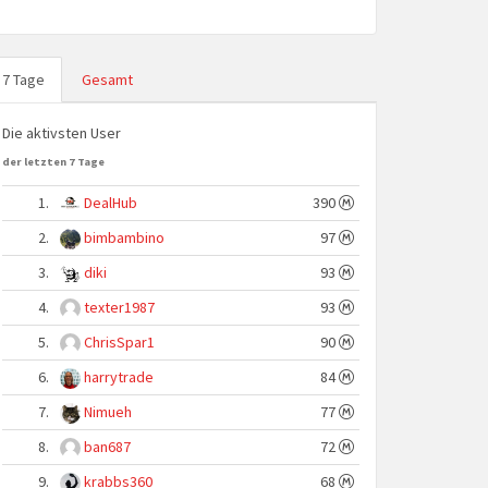
7 Tage
Gesamt
Die aktivsten User
der letzten 7 Tage
1.
DealHub
390
2.
bimbambino
97
3.
diki
93
4.
texter1987
93
5.
ChrisSpar1
90
6.
harrytrade
84
7.
Nimueh
77
8.
ban687
72
9.
krabbs360
68