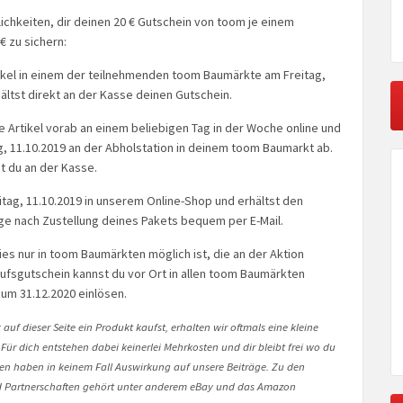
chkeiten, dir deinen 20 € Gutschein von toom je einem
€ zu sichern:
tikel in einem der teilnehmenden toom Baumärkte am Freitag,
hältst direkt an der Kasse deinen Gutschein.
ne Artikel vorab an einem beliebigen Tag in der Woche online und
g, 11.10.2019 an der Abholstation in deinem toom Baumarkt ab.
t du an der Kasse.
eitag, 11.10.2019 in unserem Online-Shop und erhältst den
ge nach Zustellung deines Pakets bequem per E-Mail.
ies nur in toom Baumärkten möglich ist, die an der Aktion
ufsgutschein kannst du vor Ort in allen toom Baumärkten
um 31.12.2020 einlösen.
auf dieser Seite ein Produkt kaufst, erhalten wir oftmals eine kleine
 Für dich entstehen dabei keinerlei Mehrkosten und dir bleibt frei wo du
onen haben in keinem Fall Auswirkung auf unsere Beiträge. Zu den
Partnerschaften gehört unter anderem eBay und das Amazon