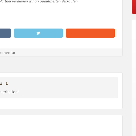
artner verdienen wir an qualifizierten Verkäufen.
mmentar
en
#
 erhalten!