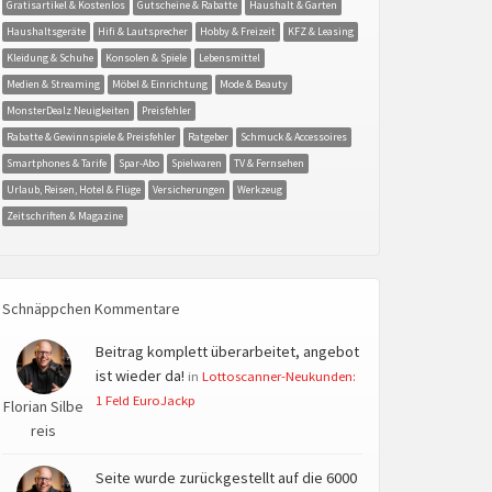
Gratisartikel & Kostenlos
Gutscheine & Rabatte
Haushalt & Garten
Haushaltsgeräte
Hifi & Lautsprecher
Hobby & Freizeit
KFZ & Leasing
Kleidung & Schuhe
Konsolen & Spiele
Lebensmittel
Medien & Streaming
Möbel & Einrichtung
Mode & Beauty
MonsterDealz Neuigkeiten
Preisfehler
Rabatte & Gewinnspiele & Preisfehler
Ratgeber
Schmuck & Accessoires
Smartphones & Tarife
Spar-Abo
Spielwaren
TV & Fernsehen
Urlaub, Reisen, Hotel & Flüge
Versicherungen
Werkzeug
Zeitschriften & Magazine
Schnäppchen Kommentare
Beitrag komplett überarbeitet, angebot
ist wieder da!
in
Lottoscanner-Neukunden:
1 Feld EuroJackp
Florian Silbe
reis
Seite wurde zurückgestellt auf die 6000