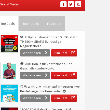
Social Media
Top Deals
User Deals
Favoriten
⚽ BILDplus Jahresabo für 19,99€ (statt
79,99€) + GRATIS Bundesliga-
Magnettabelle!
Weiterlesen
Zum Deal
😎 200€ Bonus für kostenloses Tide
Geschäftskundenkonto
Weiterlesen
Zum Deal
⏰🍔 Wolt: 20€ Rabatt auf die ersten zwei
Bestellungen für Neukunden 😍
Weiterlesen
Zum Deal
*TOP* 50% Rabatt auf waipu.tv inkl.