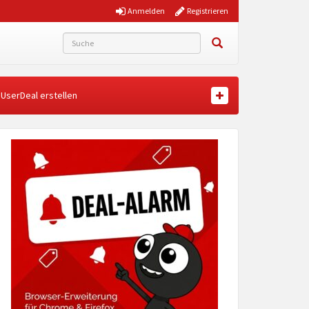
Anmelden
Registrieren
UserDeal erstellen