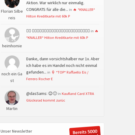
Aktion. War wirklich nur einmalig.
CONGRATS für alle die...
in
🔥 *KNALLER*
Florian Silbe
Hilton Kreditkarte mit 60k P
reis
👍🏻 👍🏻👍🏻👍🏻👍🏻👍🏻👍🏻👍🏻👍🏻👍🏻👍🏻👍🏻👍🏻
in
🔥
*KNALLER* Hilton Kreditkarte mit 60k P
heimhomie
Danke, dann vorsichtshalber nur 1x. Aber
ich habe es im Handel noch nicht einmal
gefunden...
in
🍦 *TOP* Raffaello Eis /
noch ein Ga
Ferrero Rocher E
st
@dasSams: 😉🙂
in
Kaufland Card XTRA
Glücksrad kommt zurüc
Martin
Unser Newsletter