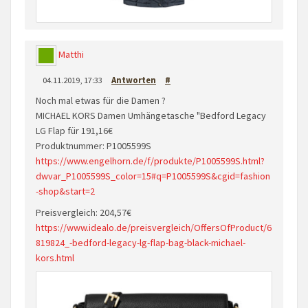
Matthi
04.11.2019, 17:33
Antworten
#
Noch mal etwas für die Damen ?
MICHAEL KORS Damen Umhängetasche "Bedford Legacy
LG Flap für 191,16€
Produktnummer: P1005599S
https://www.engelhorn.de/f/produkte/P1005599S.html?
dwvar_P1005599S_color=15#q=P1005599S&cgid=fashion
-shop&start=2
Preisvergleich: 204,57€
https://www.idealo.de/preisvergleich/OffersOfProduct/6
819824_-bedford-legacy-lg-flap-bag-black-michael-
kors.html