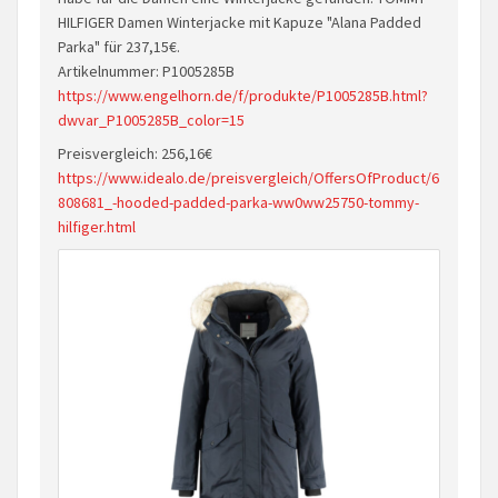
HILFIGER Damen Winterjacke mit Kapuze "Alana Padded
Parka" für 237,15€.
Artikelnummer: P1005285B
https://www.engelhorn.de/f/produkte/P1005285B.html?
dwvar_P1005285B_color=15
Preisvergleich: 256,16€
https://www.idealo.de/preisvergleich/OffersOfProduct/6
808681_-hooded-padded-parka-ww0ww25750-tommy-
hilfiger.html