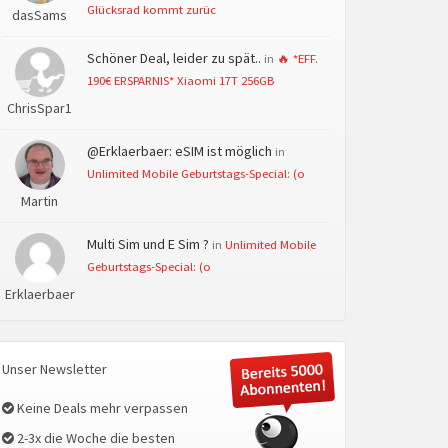
Glücksrad kommt zurüc
dasSams
Schöner Deal, leider zu spät..
in
🔥 *EFF.
190€ ERSPARNIS* Xiaomi 17T 256GB
ChrisSpar1
@Erklaerbaer: eSIM ist möglich
in
Unlimited Mobile Geburtstags-Special: (o
Martin
Multi Sim und E Sim ?
in
Unlimited Mobile
Geburtstags-Special: (o
Erklaerbaer
Unser Newsletter
Keine Deals mehr verpassen
2-3x die Woche die besten