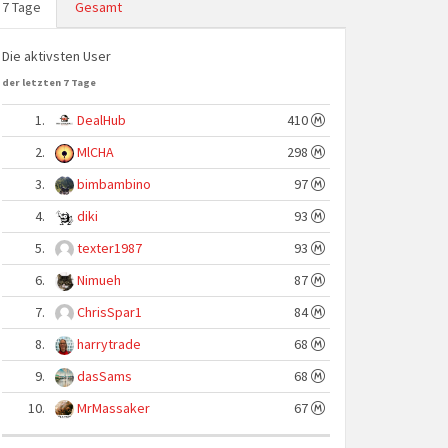
7 Tage
Gesamt
Die aktivsten User
der letzten 7 Tage
1.
DealHub
410
2.
MlCHA
298
3.
bimbambino
97
4.
diki
93
5.
texter1987
93
6.
Nimueh
87
7.
ChrisSpar1
84
8.
harrytrade
68
9.
dasSams
68
10.
MrMassaker
67