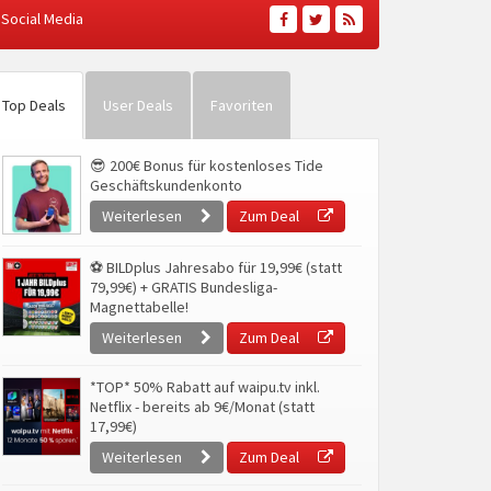
Social Media
Top Deals
User Deals
Favoriten
😎 200€ Bonus für kostenloses Tide
Geschäftskundenkonto
Weiterlesen
Zum Deal
⚽ BILDplus Jahresabo für 19,99€ (statt
79,99€) + GRATIS Bundesliga-
Magnettabelle!
Weiterlesen
Zum Deal
*TOP* 50% Rabatt auf waipu.tv inkl.
Netflix - bereits ab 9€/Monat (statt
17,99€)
Weiterlesen
Zum Deal