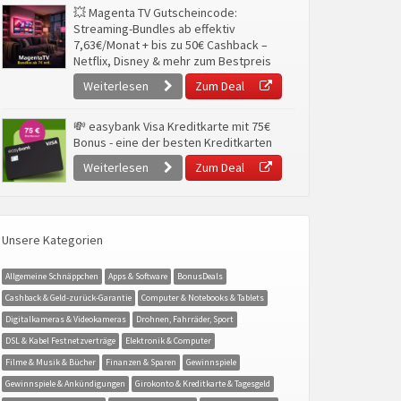
💥 Magenta TV Gutscheincode:
Streaming-Bundles ab effektiv
7,63€/Monat + bis zu 50€ Cashback –
Netflix, Disney & mehr zum Bestpreis
Weiterlesen
Zum Deal
💸 easybank Visa Kreditkarte mit 75€
Bonus - eine der besten Kreditkarten
Weiterlesen
Zum Deal
Unsere Kategorien
Allgemeine Schnäppchen
Apps & Software
BonusDeals
Cashback & Geld-zurück-Garantie
Computer & Notebooks & Tablets
Digitalkameras & Videokameras
Drohnen, Fahrräder, Sport
DSL & Kabel Festnetzverträge
Elektronik & Computer
Filme & Musik & Bücher
Finanzen & Sparen
Gewinnspiele
Gewinnspiele & Ankündigungen
Girokonto & Kreditkarte & Tagesgeld