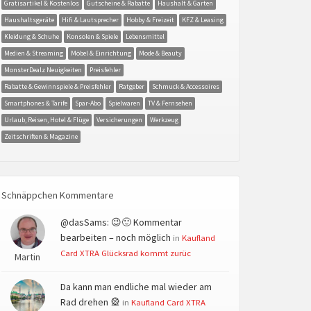
Gratisartikel & Kostenlos
Gutscheine & Rabatte
Haushalt & Garten
Haushaltsgeräte
Hifi & Lautsprecher
Hobby & Freizeit
KFZ & Leasing
Kleidung & Schuhe
Konsolen & Spiele
Lebensmittel
Medien & Streaming
Möbel & Einrichtung
Mode & Beauty
MonsterDealz Neuigkeiten
Preisfehler
Rabatte & Gewinnspiele & Preisfehler
Ratgeber
Schmuck & Accessoires
Smartphones & Tarife
Spar-Abo
Spielwaren
TV & Fernsehen
Urlaub, Reisen, Hotel & Flüge
Versicherungen
Werkzeug
Zeitschriften & Magazine
Schnäppchen Kommentare
@dasSams: 😉🙂 Kommentar
bearbeiten – noch möglich
in
Kaufland
Card XTRA Glücksrad kommt zurüc
Martin
Da kann man endliche mal wieder am
Rad drehen 🎡
in
Kaufland Card XTRA