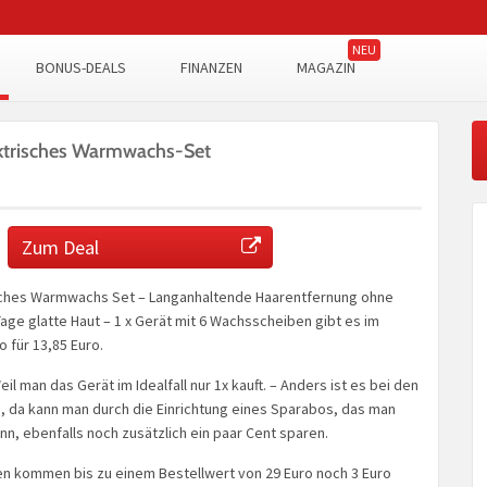
BONUS-DEALS
FINANZEN
MAGAZIN
ktrisches Warmwachs-Set
Zum Deal
sches Warmwachs Set – Langanhaltende Haarentfernung ohne
 Tage glatte Haut – 1 x Gerät mit 6 Wachsscheiben gibt es im
 für 13,85 Euro.
l man das Gerät im Idealfall nur 1x kauft. – Anders ist es bei den
 da kann man durch die Einrichtung eines Sparabos, das man
nn, ebenfalls noch zusätzlich ein paar Cent sparen.
en kommen bis zu einem Bestellwert von 29 Euro noch 3 Euro