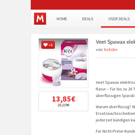
HOME
DEALS
USER DEALS
Veet Spawax ele
+8
von:
bcksbx
Veet Spawax elektri
Rasur – Für bis zu 28
überflüssigen Sparabo
13,85€
21,19€
Warum überflüssig? Wei
Ersatzwachsscheiben,
jederzeit kündigen ka
Für Nicht-Prime-Kund