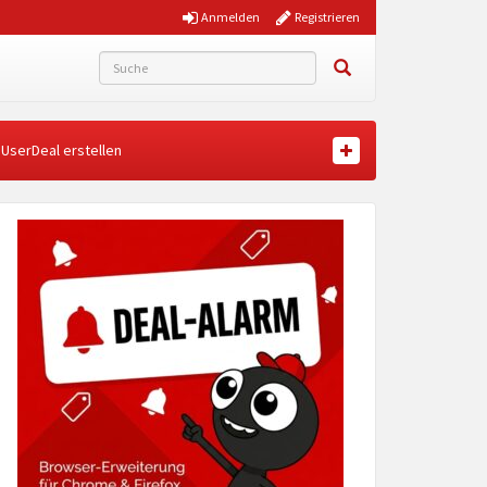
Anmelden
Registrieren
UserDeal erstellen