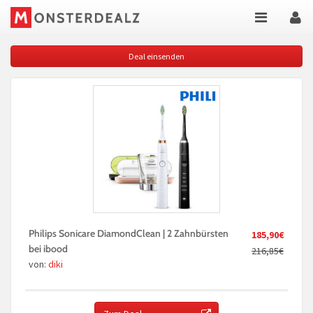
Deal einsenden
Philips Sonicare DiamondClean | 2 Zahnbürsten
185,90€
bei ibood
216,85€
von:
diki