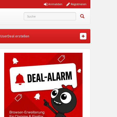
Anmelden
Registrieren
UserDeal erstellen