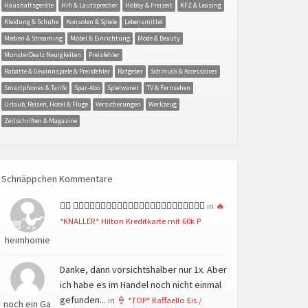
Haushaltsgeräte
Hifi & Lautsprecher
Hobby & Freizeit
KFZ & Leasing
Kleidung & Schuhe
Konsolen & Spiele
Lebensmittel
Medien & Streaming
Möbel & Einrichtung
Mode & Beauty
MonsterDealz Neuigkeiten
Preisfehler
Rabatte & Gewinnspiele & Preisfehler
Ratgeber
Schmuck & Accessoires
Smartphones & Tarife
Spar-Abo
Spielwaren
TV & Fernsehen
Urlaub, Reisen, Hotel & Flüge
Versicherungen
Werkzeug
Zeitschriften & Magazine
Schnäppchen Kommentare
👍🏻 👍🏻👍🏻👍🏻👍🏻👍🏻👍🏻👍🏻👍🏻👍🏻👍🏻👍🏻👍🏻
in
🔥
*KNALLER* Hilton Kreditkarte mit 60k P
heimhomie
Danke, dann vorsichtshalber nur 1x. Aber
ich habe es im Handel noch nicht einmal
gefunden...
in
🍦 *TOP* Raffaello Eis /
noch ein Ga