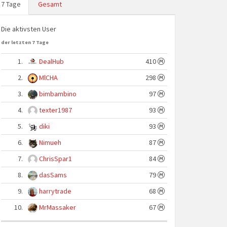
7 Tage
Gesamt
Die aktivsten User
der letzten 7 Tage
1.
DealHub
410
2.
MlCHA
298
3.
bimbambino
97
4.
texter1987
93
5.
diki
93
6.
Nimueh
87
7.
ChrisSpar1
84
8.
dasSams
79
9.
harrytrade
68
10.
MrMassaker
67