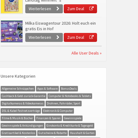
Landtag wimmelt`s
Weiterlesen
Zum Deal
Milka Eiswagentour 2026: Holt euch ein
gratis Eis in Hof
Weiterlesen
Zum Deal
Alle User Deals »
Unsere Kategorien
Allgemeine Schnäppchen
Apps & Software
BonusDeals
Cashback & Geld-zurück-Garantie
Computer & Notebooks & Tablets
Digitalkameras & Videokameras
Drohnen, Fahrräder, Sport
DSL & Kabel Festnetzverträge
Elektronik & Computer
Filme & Musik & Bücher
Finanzen & Sparen
Gewinnspiele
Gewinnspiele & Ankündigungen
Girokonto & Kreditkarte & Tagesgeld
Gratisartikel & Kostenlos
Gutscheine & Rabatte
Haushalt & Garten