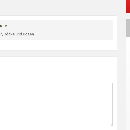
n
#
er, Röcke und Hosen