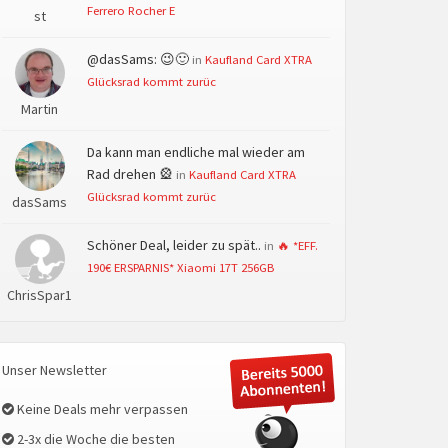
Ferrero Rocher E
st
@dasSams: 😉🙂
in
Kaufland Card XTRA
Glücksrad kommt zurüc
Martin
Da kann man endliche mal wieder am
Rad drehen 🎡
in
Kaufland Card XTRA
Glücksrad kommt zurüc
dasSams
Schöner Deal, leider zu spät..
in
🔥 *EFF.
190€ ERSPARNIS* Xiaomi 17T 256GB
ChrisSpar1
Unser Newsletter
Keine Deals mehr verpassen
2-3x die Woche die besten