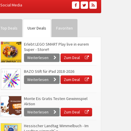
Social Media
Top Deals
User Deals
Favoriten
Erlebt LEGO SMART Play live in eurem
Super - Store!!
Weiterlesen
Zum Deal
BAZO Stift für iPad 2018-2026
Weiterlesen
Zum Deal
Monte Eis Gratis Testen Gewinnspiel
Aktion
Weiterlesen
Zum Deal
Hessischer Landtag Wimmelbuch - Im