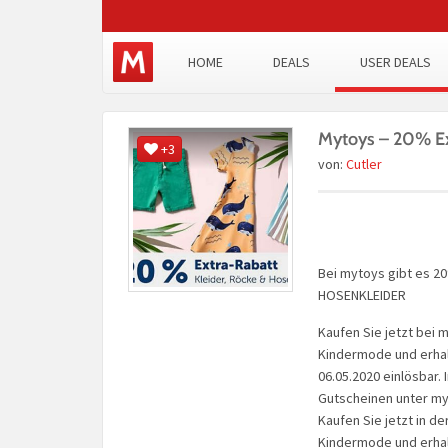
HOME
DEALS
USER DEALS
Mytoys – 20% Ext
+3
von:
Cutler
Bei mytoys gibt es 2
HOSENKLEIDER
Kaufen Sie jetzt bei
Kindermode und erhalt
06.05.2020 einlösbar
Gutscheinen unter my
Kaufen Sie jetzt in d
Kindermode und erhalt