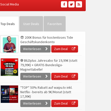
Social Media
Top Deals
User Deals
Favoriten
😎 200€ Bonus für kostenloses Tide
Geschäftskundenkonto
Weiterlesen
Zum Deal
⚽ BILDplus Jahresabo für 19,99€ (statt
79,99€) + GRATIS Bundesliga-
Magnettabelle!
Weiterlesen
Zum Deal
*TOP* 50% Rabatt auf waipu.tv inkl.
Netflix - bereits ab 9€/Monat (statt
17,99€)
Weiterlesen
Zum Deal