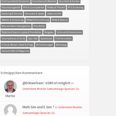
Gratisartikel & Kostenlos
Gutscheine & Rabatte
Haushalt & Garten
Haushaltsgeräte
Hifi & Lautsprecher
Hobby & Freizeit
KFZ & Leasing
Kleidung & Schuhe
Konsolen & Spiele
Lebensmittel
Medien & Streaming
Möbel & Einrichtung
Mode & Beauty
MonsterDealz Neuigkeiten
Preisfehler
Rabatte & Gewinnspiele & Preisfehler
Ratgeber
Schmuck & Accessoires
Smartphones & Tarife
Spar-Abo
Spielwaren
TV & Fernsehen
Urlaub, Reisen, Hotel & Flüge
Versicherungen
Werkzeug
Zeitschriften & Magazine
Schnäppchen Kommentare
@Erklaerbaer: eSIM ist möglich
in
Unlimited Mobile Geburtstags-Special: (o
Martin
Multi Sim und E Sim ?
in
Unlimited Mobile
Geburtstags-Special: (o