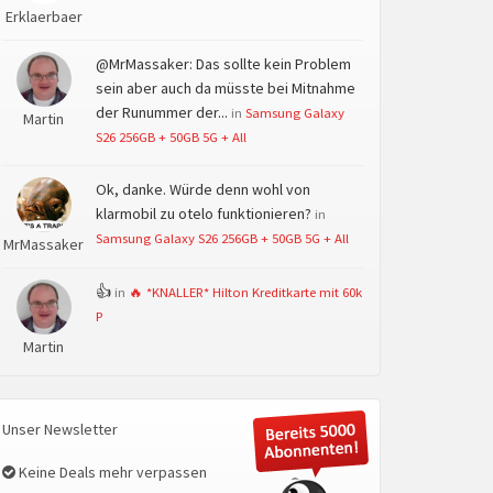
Erklaerbaer
@MrMassaker: Das sollte kein Problem
sein aber auch da müsste bei Mitnahme
der Runummer der...
in
Samsung Galaxy
Martin
S26 256GB + 50GB 5G + All
Ok, danke. Würde denn wohl von
klarmobil zu otelo funktionieren?
in
Samsung Galaxy S26 256GB + 50GB 5G + All
MrMassaker
👍
in
🔥 *KNALLER* Hilton Kreditkarte mit 60k
P
Martin
Unser Newsletter
Keine Deals mehr verpassen