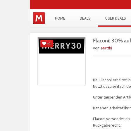
HOME
DEALS
USER DEALS
Flaconi: 30% auf 
+1
von:
Matthi
Bei Flaconi erhaltet i
Nutzt dazu einfach d
Unter tausenden Artike
Daneben erhaltet ihr 
Flaconi versendet ab 
Rückgaberecht.