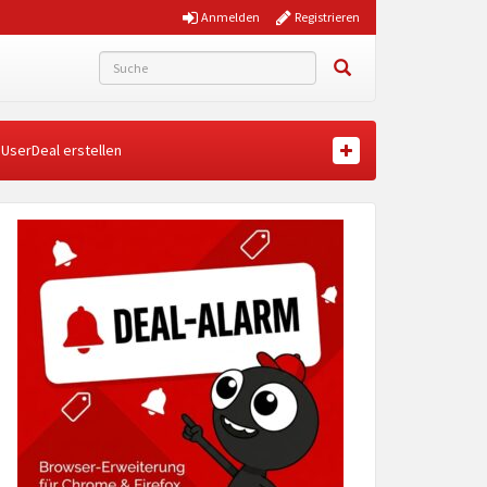
Anmelden
Registrieren
UserDeal erstellen