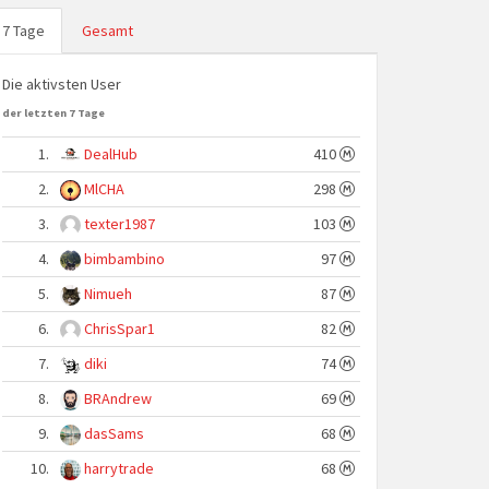
7 Tage
Gesamt
Die aktivsten User
der letzten 7 Tage
1.
DealHub
410
2.
MlCHA
298
3.
texter1987
103
4.
bimbambino
97
5.
Nimueh
87
6.
ChrisSpar1
82
7.
diki
74
8.
BRAndrew
69
9.
dasSams
68
10.
harrytrade
68