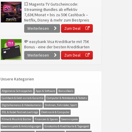
💥 Magenta TV Gutscheincode:
Streaming-Bundles ab effektiv
7,63€/Monat + bis zu 50€ Cashback –
Netflix, Disney & mehr zum Bestpreis
Weiterlesen
Zum Deal
💸 easybank Visa Kreditkarte mit 75€
Bonus - eine der besten Kreditkarten
Weiterlesen
Zum Deal
Unsere Kategorien
Allgemeine Schnäppchen
Apps & Software
BonusDeals
Cashback & Geld-zurück-Garantie
Computer & Notebooks & Tablets
Digitalkameras & Videokameras
Drohnen, Fahrräder, Sport
DSL & Kabel Festnetzverträge
Elektronik & Computer
Filme & Musik & Bücher
Finanzen & Sparen
Gewinnspiele
Gewinnspiele & Ankündigungen
Girokonto & Kreditkarte & Tagesgeld