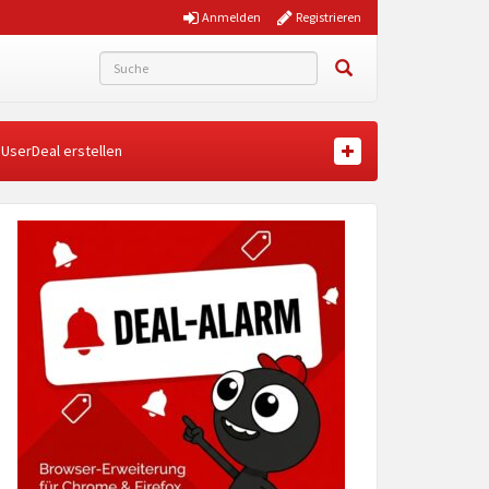
Anmelden
Registrieren
UserDeal erstellen