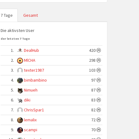
7 Tage
Gesamt
Die aktivsten User
der letzten 7 Tage
1.
DealHub
420
2.
MlCHA
298
3.
texter1987
103
4.
bimbambino
97
5.
Nimueh
87
6.
diki
83
7.
ChrisSpar1
82
8.
lemalix
72
9.
scampi
70