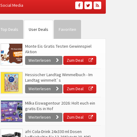
Social Media
Top Deals
User Deals
Favoriten
Monte Eis Gratis Testen Gewinnspiel
Aktion
Weiterlesen
Zum Deal
Hessischer Landtag Wimmelbuch - Im
Landtag wimmelt`s
Weiterlesen
Zum Deal
Milka Eiswagentour 2026: Holt euch ein
gratis Eis in Hof
Weiterlesen
Zum Deal
afri Cola-Drink 24x330 ml Dosen