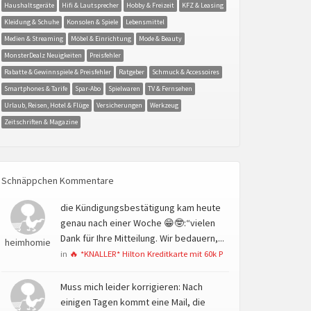
Haushaltsgeräte
Hifi & Lautsprecher
Hobby & Freizeit
KFZ & Leasing
Kleidung & Schuhe
Konsolen & Spiele
Lebensmittel
Medien & Streaming
Möbel & Einrichtung
Mode & Beauty
MonsterDealz Neuigkeiten
Preisfehler
Rabatte & Gewinnspiele & Preisfehler
Ratgeber
Schmuck & Accessoires
Smartphones & Tarife
Spar-Abo
Spielwaren
TV & Fernsehen
Urlaub, Reisen, Hotel & Flüge
Versicherungen
Werkzeug
Zeitschriften & Magazine
Schnäppchen Kommentare
die Kündigungsbestätigung kam heute
genau nach einer Woche 😁🤓:“vielen
Dank für Ihre Mitteilung. Wir bedauern,...
heimhomie
in
🔥 *KNALLER* Hilton Kreditkarte mit 60k P
Muss mich leider korrigieren: Nach
einigen Tagen kommt eine Mail, die