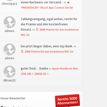
einen Nachweis vor Versand...
in
🔥
ChrisSpar1
*PREISFEHLER* VELUX App Control Set (W
Zahlungseingang, egal woher, reicht für
die Prämie und den kostenfreien
Einsatz.
in
⏰ 200€ Prämie für das kostenlose
elimes
ING Gir
bin jetzt länger dabei, eine top Bank.
in
⏰ 200€ Prämie für das kostenlose ING Gir
elimes
guter Deal… Danke
in
Apple MacBook Neo
(256 GB) + 200GB 5G +
XBrain25
Unser Newsletter