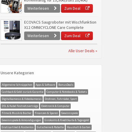
koffeinhaltig für 13,36€(statt 20,40€)
Weiterlesen
Zum Deal
ECOVACS Saugroboter mit Wischfunktion
X12 OMNICYCLONE Care Complete
Weiterlesen
Zum Deal
Alle User Deals »
Unsere Kategorien
Allgemeine Schnäppchen
Apps & Software
BonusDeals
Cashback & Geld-zurück-Garantie
Computer & Notebooks & Tablets
Digitalkameras & Videokameras
Drohnen, Fahrräder, Sport
DSL & Kabel Festnetzverträge
Elektronik & Computer
Filme & Musik & Bücher
Finanzen & Sparen
Gewinnspiele
Gewinnspiele & Ankündigungen
Girokonto & Kreditkarte & Tagesgeld
Gratisartikel & Kostenlos
Gutscheine & Rabatte
Haushalt & Garten