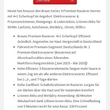
Zum Deal
Heute hat Amazon den Braun Series 9 Premium Rasierer Herren
mit 4+1 Scherkopf im Angebot. Elektrorasierer &
Präzisionstrimmer, Reinigungs- & Ladestation, Li-Ionen-Akku für
60 Min. Laufzeit, AutoSense, Wet&Dry, chrom, 9395cc
Brauns Premium Rasierer: 4+1 Scherkopf. Effizient.
Gründlich. Angenehm zur Haut. Hergestellt in Deutschland
Führend im Premium-Segment: Deutschlands Nr. 1
Premium-Elektrorasierer (Basierend auf
Abverkaufszahlen eines führenden
Marktforschungsinstituts [Juni 2019 – Mai 2020])
Hohe Effizienz: 5 Rasiererelemente fangen mehr Haare in
einem Zug ein als alle anderen Elektrorasierer. Effizient
bei 1-,3-, und 7-Tage-Bärten
Hohe Sanftheit: Schallvibrationen im Rasierer sorgen für
ein Gleiten über die Haut und für maximalen Komfort
Li-Ionen-Akku und Wet&Dry Anwendung: 60 Minuten
Akkulaufzeit dank Lithium-Ionen-Akku. Eine Schnellladung
von 5 Minuten reicht für eine Rasur. 100 Prozent