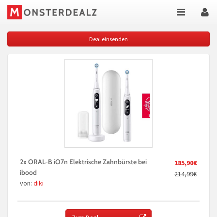
Deal einsenden
2x ORAL-B iO7n Elektrische Zahnbürste bei
185,90€
ibood
214,99€
von:
diki