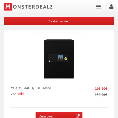
Deal einsenden
Yale YSB/400/EB1 Tresor
108,90€
von:
diki
152,98€
Zum Deal