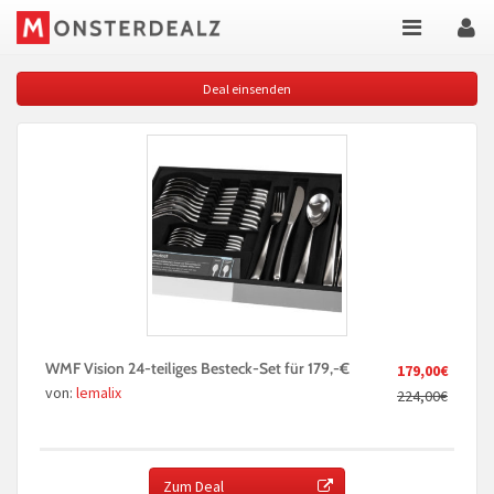
Deal einsenden
WMF Vision 24-teiliges Besteck-Set für 179,-€
179,00€
von:
lemalix
224,00€
Zum Deal