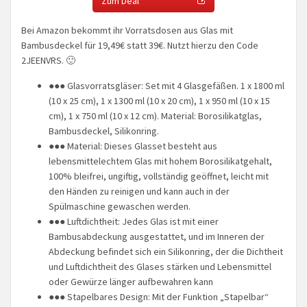
Zum Deal
Bei Amazon bekommt ihr Vorratsdosen aus Glas mit
Bambusdeckel für 19,49€ statt 39€. Nutzt hierzu den Code
2JEENVRS. 🙂
●●● Glasvorratsgläser: Set mit 4 Glasgefäßen. 1 x 1800 ml
(10 x 25 cm), 1 x 1300 ml (10 x 20 cm), 1 x 950 ml (10 x 15
cm), 1 x 750 ml (10 x 12 cm). Material: Borosilikatglas,
Bambusdeckel, Silikonring.
●●● Material: Dieses Glasset besteht aus
lebensmittelechtem Glas mit hohem Borosilikatgehalt,
100% bleifrei, ungiftig, vollständig geöffnet, leicht mit
den Händen zu reinigen und kann auch in der
Spülmaschine gewaschen werden.
●●● Luftdichtheit: Jedes Glas ist mit einer
Bambusabdeckung ausgestattet, und im Inneren der
Abdeckung befindet sich ein Silikonring, der die Dichtheit
und Luftdichtheit des Glases stärken und Lebensmittel
oder Gewürze länger aufbewahren kann
●●● Stapelbares Design: Mit der Funktion „Stapelbar“