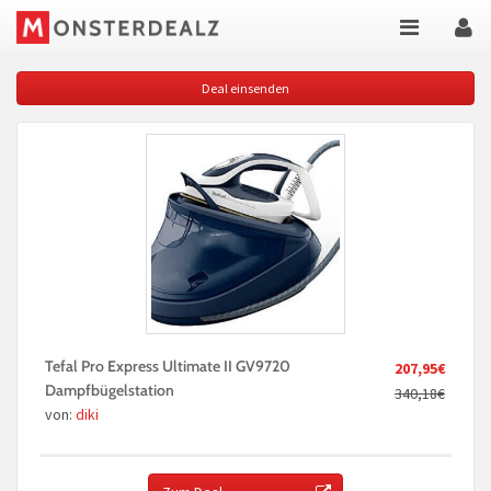
Deal einsenden
Tefal Pro Express Ultimate II GV9720
207,95€
Dampfbügelstation
340,18€
von:
diki