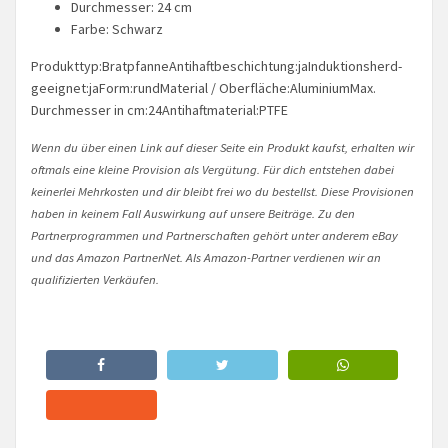
Durchmesser: 24 cm
Farbe: Schwarz
Produkttyp:BratpfanneAntihaftbeschichtung:jaInduktionsherd-
geeignet:jaForm:rundMaterial / Oberfläche:AluminiumMax.
Durchmesser in cm:24Antihaftmaterial:PTFE
Wenn du über einen Link auf dieser Seite ein Produkt kaufst, erhalten wir
oftmals eine kleine Provision als Vergütung. Für dich entstehen dabei
keinerlei Mehrkosten und dir bleibt frei wo du bestellst. Diese Provisionen
haben in keinem Fall Auswirkung auf unsere Beiträge. Zu den
Partnerprogrammen und Partnerschaften gehört unter anderem eBay
und das Amazon PartnerNet. Als Amazon-Partner verdienen wir an
qualifizierten Verkäufen.