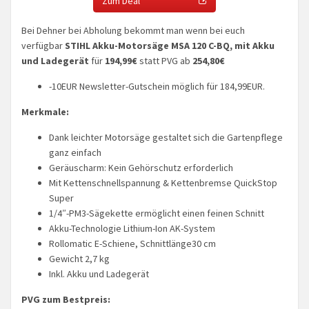
Zum Deal
Bei Dehner bei Abholung bekommt man wenn bei euch
verfügbar
STIHL Akku-Motorsäge MSA 120 C-BQ, mit Akku
und Ladegerät
für
194,99€
statt PVG ab
254,80€
-10EUR Newsletter-Gutschein möglich für 184,99EUR.
Merkmale:
Dank leichter Motorsäge gestaltet sich die Gartenpflege
ganz einfach
Geräuscharm: Kein Gehörschutz erforderlich
Mit Kettenschnellspannung & Kettenbremse QuickStop
Super
1/4″-PM3-Sägekette ermöglicht einen feinen Schnitt
Akku-Technologie Lithium-Ion AK-System
Rollomatic E-Schiene, Schnittlänge30 cm
Gewicht 2,7 kg
Inkl. Akku und Ladegerät
PVG zum Bestpreis: