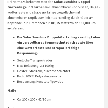
Bei Norma24 bekommt man den
Solax Sunshine Doppel-
Gartenliege in 3 Farben
Inkl. abnehmbarer Kopfkissen, Beige -
wetterfeste und strapazierfähige Liegefläche- mit
abnehmbaren Kopfkissen-leichtes Handling durch Räder am
Kopfende- für 2 Personen für
103,95
statt PVG ab
139,00
Euro
inkl.Versand.
Die Solax Sunshine Doppel-Gartenliege verfügt über
ein verstellbares Sonnenschutzdach sowie über
eine wetterfeste und strapazierfähige
Bespannung.
Seitliche Transporträder
Max. Belastung: 2 x 100 kg
Gestell: Stahlrohr, pulverbeschichtet
Dach: 100 % Polyestergewebe
Bespannung: Kunststoffgewebe
Maße
Ca. 200 x 200 x 45/90 cm