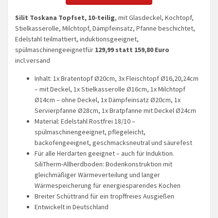
Silit Toskana Topfset, 10-teilig
, mit Glasdeckel, Kochtopf,
Stielkasserolle, Milchtopf, Dämpfeinsatz, Pfanne beschichtet,
Edelstahl teilmattiert, induktionsgeeignet,
spülmaschinengeeignetfür
129,99 statt 159,80 Euro
incl.versand
Inhalt: 1x Bratentopf Ø20cm, 3x Fleischtopf Ø16,20,24cm
– mit Deckel, 1x Stielkasserolle Ø16cm, 1x Milchtopf
Ø14cm – ohne Deckel, 1x Dämpfeinsatz Ø20cm, 1x
Servierpfanne Ø28cm, 1x Bratpfanne mit Deckel Ø24cm
Material: Edelstahl Rostfrei 18/10 –
spülmaschinengeeignet, pflegeleicht,
backofengeeignet, geschmacksneutral und säurefest
Für alle Herdarten geeignet – auch für Induktion.
SiliTherm-Allherdboden: Bodenkonstruktion mit
gleichmäßiger Wärmeverteilung und langer
Wärmespeicherung für energiesparendes Kochen
Breiter Schüttrand für ein tropffreies Ausgießen
Entwickelt in Deutschland