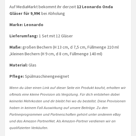
Auf MediaMarkt bekommt ihr derzeit
12 Leonardo Onda
Gläser für 9,99€
bei Abholung
Marke: Leonardo
Lieferumfang:
1 Set mit 12 Gläser
Maße:
großen Bechern (H 13 cm, d 7,5 cm, Füllmenge 210 ml
,kleinen Bechern (H 9 cm, d 8 cm, Füllmenge 140 ml)
Material:
Glas
Pflege:
Spülmaschinengeeignet
Wenn du über einen Link auf dieser Seite ein Produkt kaufst, erhalten wir
oftmals eine kleine Provision als Vergütung. Für dich entstehen dabei
keinerlei Mehrkosten und dir bleibt frei wo du bestellst. Diese Provisionen
haben in keinem Fall Auswirkung auf unsere Beiträge. Zu den
Partnerprogrammen und Partnerschaften gehört unter anderem eBay
und das Amazon PartnerNet. Als Amazon-Partner verdienen wir an
qualifizierten Verkäufen.