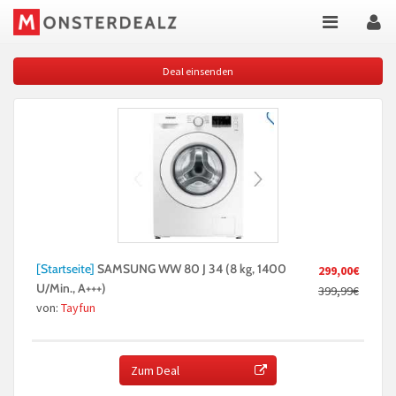
Deal einsenden
[Startseite]
SAMSUNG WW 80 J 34 (8 kg, 1400
299,00€
U/Min., A+++)
399,99€
von:
Tayfun
Zum Deal