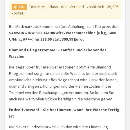
Update
Beachtet, dass der Versand zusätzlich 39,90€
kostet.
Bei Medimarkt bekommt man (bei Abholung) zum Top preis den
SAMSUNG WW 80 J 34 D0KW/EG Waschmaschine (8 kg, 1400
U/Min., A+++)
für
299,00
statt
399,99 Euro.
Diamond Pflegetrommel – sanftes und schonendes
Waschen
Die gegenüber früheren Generationen optimierte Diamond
Pflegtrommel sorgt für eine sanfte Wäsche, bei der auch stark
empfindliche Kleidung effektiv geschont wird. Dank der feinen,
diamantförmigen Erhöhungen und der kleinen Löcher in der
Trommel werden Beschädigungen vermieden. So können Sie
auch Ihre wertvollen Stücke beruhigt in die Maschine geben.
Endzeitvorwahl – Sie bestimmen, wann Ihre Wäsche fertig
ist
Die clevere Endzeitvorwahl-Funktion wird Ihre Einstellung