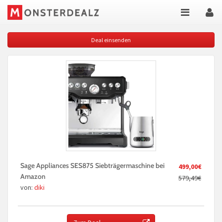
Deal einsenden
Sage Appliances SES875 Siebträgermaschine bei
499,00€
Amazon
579,49€
von:
diki