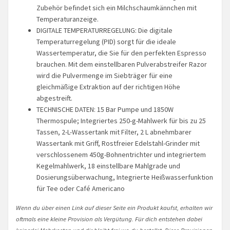
Zubehör befindet sich ein Milchschaumkännchen mit
Temperaturanzeige.
DIGITALE TEMPERATURREGELUNG: Die digitale
Temperaturregelung (PID) sorgt für die ideale
Wassertemperatur, die Sie für den perfekten Espresso
brauchen. Mit dem einstellbaren Pulverabstreifer Razor
wird die Pulvermenge im Siebträger für eine
gleichmäßige Extraktion auf der richtigen Höhe
abgestreift.
TECHNISCHE DATEN: 15 Bar Pumpe und 1850W
Thermospule; Integriertes 250-g-Mahlwerk für bis zu 25
Tassen, 2-L-Wassertank mit Filter, 2 L abnehmbarer
Wassertank mit Griff, Rostfreier Edelstahl-Grinder mit
verschlossenem 450g-Bohnentrichter und integriertem
Kegelmahlwerk, 18 einstellbare Mahlgrade und
Dosierungsüberwachung, Integrierte Heißwasserfunktion
für Tee oder Café Americano
Wenn du über einen Link auf dieser Seite ein Produkt kaufst, erhalten wir
oftmals eine kleine Provision als Vergütung. Für dich entstehen dabei
keinerlei Mehrkosten und dir bleibt frei wo du bestellst. Diese Provisionen