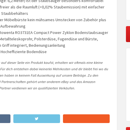
nge: 6,2 Meter) ist der Staubsauger besonders komfortabel
bfreier als die Raumluft (<0,02% Staubemission) mit einfacher
s Staubbehälters
rter Möbelbürste kein mühsames Umstecken von Zubehör plus
 Aufbewahrung
 Rowenta RO3731EA Compact Power Zyklon Bodenstaubsauger
Metallteleskoprohr, Polsterdüse, Fugendüse und Bürste,
 Griff integriert, Bedienungsanleitung
 Hocheffiziente Bodendüse
auf dieser Seite ein Produkt kaufst, erhalten wir oftmals eine kleine
 Für dich entstehen dabei keinerlei Mehrkosten und dir bleibt frei wo du
onen haben in keinem Fall Auswirkung auf unsere Beiträge. Zu den
Partnerschaften gehört unter anderem eBay und das Amazon
artner verdienen wir an qualifizierten Verkäufen.