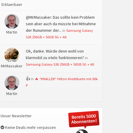
Erklaerbaer
@MrMassaker: Das sollte kein Problem
sein aber auch da müsste bei Mitnahme
der Runummer der...
in
Samsung Galaxy
Martin
S26 256GB + 50GB 5G + All
Ok, danke. Würde denn wohl von
klarmobil zu otelo funktionieren?
in
Samsung Galaxy S26 256GB + 50GB 5G + All
MrMassaker
👍
in
🔥 *KNALLER* Hilton Kreditkarte mit 60k
P
Martin
Unser Newsletter
Keine Deals mehr verpassen