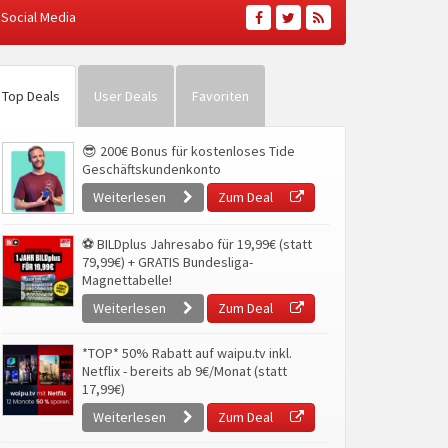
Social Media
Top Deals
User Deals
Favoriten
😎 200€ Bonus für kostenloses Tide
Geschäftskundenkonto
Weiterlesen
Zum Deal
⚽ BILDplus Jahresabo für 19,99€ (statt
79,99€) + GRATIS Bundesliga-
Magnettabelle!
Weiterlesen
Zum Deal
*TOP* 50% Rabatt auf waipu.tv inkl.
Netflix - bereits ab 9€/Monat (statt
17,99€)
Weiterlesen
Zum Deal