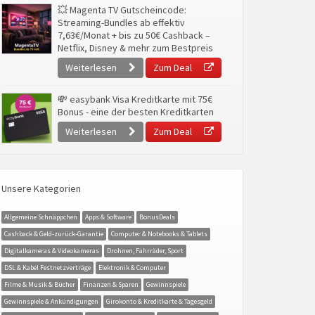
💥 Magenta TV Gutscheincode:
Streaming-Bundles ab effektiv
7,63€/Monat + bis zu 50€ Cashback –
Netflix, Disney & mehr zum Bestpreis
Weiterlesen
Zum Deal
💸 easybank Visa Kreditkarte mit 75€
Bonus - eine der besten Kreditkarten
Weiterlesen
Zum Deal
Unsere Kategorien
Allgemeine Schnäppchen
Apps & Software
BonusDeals
Cashback & Geld-zurück-Garantie
Computer & Notebooks & Tablets
Digitalkameras & Videokameras
Drohnen, Fahrräder, Sport
DSL & Kabel Festnetzverträge
Elektronik & Computer
Filme & Musik & Bücher
Finanzen & Sparen
Gewinnspiele
Gewinnspiele & Ankündigungen
Girokonto & Kreditkarte & Tagesgeld