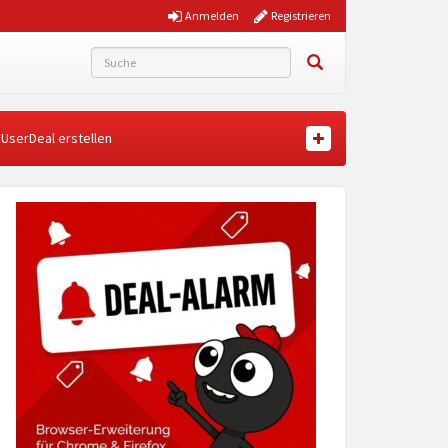
Anmelden
Registrieren
UserDeal erstellen