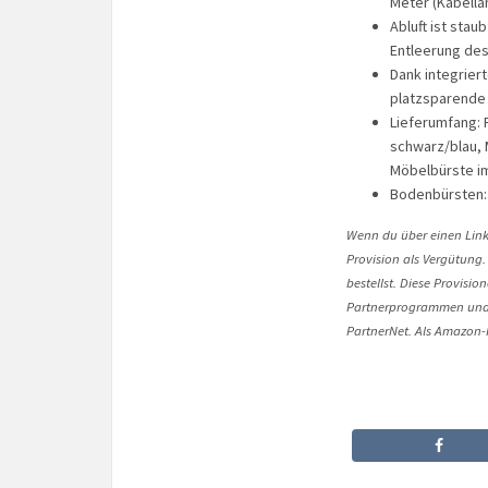
Meter (Kabellä
Abluft ist stau
Entleerung de
Dank integrie
platzsparende
Lieferumfang:
schwarz/blau, 
Möbelbürste im
Bodenbürsten:
Wenn du über einen Link 
Provision als Vergütung.
bestellst. Diese Provisi
Partnerprogrammen und 
PartnerNet. Als Amazon-P