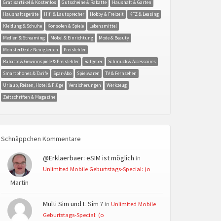
Gratisartikel & Kostenlos
Gutscheine & Rabatte
Haushalt & Garten
Haushaltsgeräte
Hifi & Lautsprecher
Hobby & Freizeit
KFZ & Leasing
Kleidung & Schuhe
Konsolen & Spiele
Lebensmittel
Medien & Streaming
Möbel & Einrichtung
Mode & Beauty
MonsterDealz Neuigkeiten
Preisfehler
Rabatte & Gewinnspiele & Preisfehler
Ratgeber
Schmuck & Accessoires
Smartphones & Tarife
Spar-Abo
Spielwaren
TV & Fernsehen
Urlaub, Reisen, Hotel & Flüge
Versicherungen
Werkzeug
Zeitschriften & Magazine
Schnäppchen Kommentare
@Erklaerbaer: eSIM ist möglich
in
Unlimited Mobile Geburtstags-Special: (o
Martin
Multi Sim und E Sim ?
in
Unlimited Mobile
Geburtstags-Special: (o