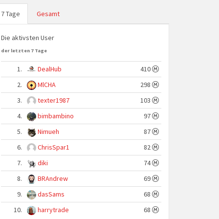
7 Tage
Gesamt
Die aktivsten User
der letzten 7 Tage
1.
DealHub
410
2.
MlCHA
298
3.
texter1987
103
4.
bimbambino
97
5.
Nimueh
87
6.
ChrisSpar1
82
7.
diki
74
8.
BRAndrew
69
9.
dasSams
68
10.
harrytrade
68