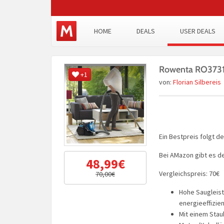
HOME
DEALS
USER DEALS
Rowenta RO3731 
+1
von:
Florian Silbereis
Ein Bestpreis folgt d
Bei AMazon gibt es d
48,99€
Vergleichspreis: 70€
70,00€
Hohe Saugleis
energieeffizie
Mit einem Stau