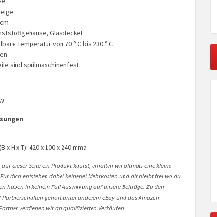
ße
zeige
 cm
unststoffgehäuse, Glasdeckel
llbare Temperatur von 70 ° C bis 230 ° C
gen
ile sind spülmaschinenfest
 W
ssungen
 x H x T): 420 x 100 x 240 mmä
auf dieser Seite ein Produkt kaufst, erhalten wir oftmals eine kleine
 Für dich entstehen dabei keinerlei Mehrkosten und dir bleibt frei wo du
onen haben in keinem Fall Auswirkung auf unsere Beiträge. Zu den
Partnerschaften gehört unter anderem eBay und das Amazon
artner verdienen wir an qualifizierten Verkäufen.