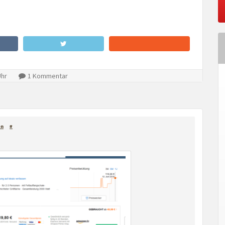
Uhr
1 Kommentar
en
#