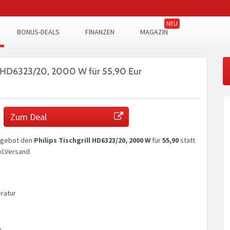
BONUS-DEALS
FINANZEN
MAGAZIN
ll HD6323/20, 2000 W für 55,90 Eur
Zum Deal
angebot den
Philips Tischgrill HD6323/20, 2000 W
für
55,90
statt
kl.Versand
ratur