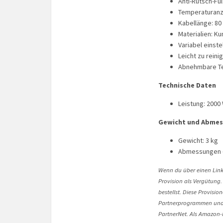
Anti-Rutsch-Fü
Temperaturan
Kabellänge: 80
Materialien: K
Variabel einste
Leicht zu reini
Abnehmbare Te
Technische Daten
Leistung: 2000
Gewicht und Abme
Gewicht: 3 kg
Abmessungen (B
Wenn du über einen Link 
Provision als Vergütung.
bestellst. Diese Provisi
Partnerprogrammen und 
PartnerNet. Als Amazon-P