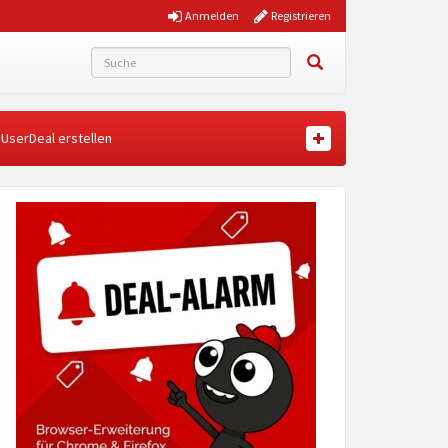
Anmelden
Registrieren
UserDeal erstellen