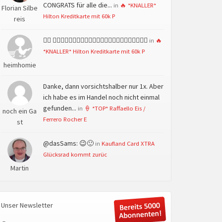
CONGRATS für alle die...
in
🔥 *KNALLER*
Florian Silbe
Hilton Kreditkarte mit 60k P
reis
👍🏻 👍🏻👍🏻👍🏻👍🏻👍🏻👍🏻👍🏻👍🏻👍🏻👍🏻👍🏻👍🏻
in
🔥
*KNALLER* Hilton Kreditkarte mit 60k P
heimhomie
Danke, dann vorsichtshalber nur 1x. Aber
ich habe es im Handel noch nicht einmal
gefunden...
in
🍦 *TOP* Raffaello Eis /
noch ein Ga
Ferrero Rocher E
st
@dasSams: 😉🙂
in
Kaufland Card XTRA
Glücksrad kommt zurüc
Martin
Unser Newsletter