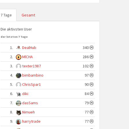
7 Tage
Gesamt
Die aktivsten User
der letzten 7 Tage
1.
DealHub
340
2.
MlCHA
286
3.
texter1987
102
4.
bimbambino
97
5.
ChrisSpar1
90
6.
diki
84
7.
dasSams
79
8.
Nimueh
77
9.
harrytrade
77