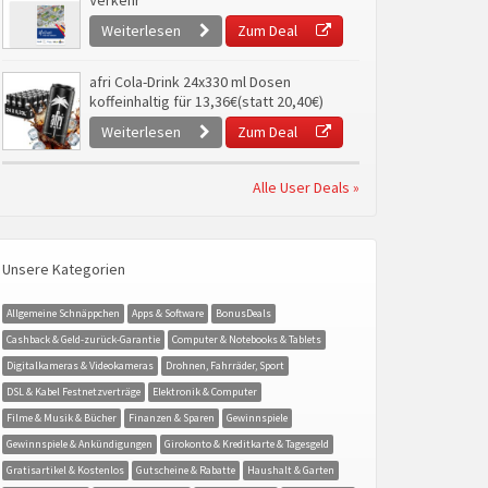
Verkehr
Weiterlesen
Zum Deal
afri Cola-Drink 24x330 ml Dosen
koffeinhaltig für 13,36€(statt 20,40€)
Weiterlesen
Zum Deal
Alle User Deals »
Unsere Kategorien
Allgemeine Schnäppchen
Apps & Software
BonusDeals
Cashback & Geld-zurück-Garantie
Computer & Notebooks & Tablets
Digitalkameras & Videokameras
Drohnen, Fahrräder, Sport
DSL & Kabel Festnetzverträge
Elektronik & Computer
Filme & Musik & Bücher
Finanzen & Sparen
Gewinnspiele
Gewinnspiele & Ankündigungen
Girokonto & Kreditkarte & Tagesgeld
Gratisartikel & Kostenlos
Gutscheine & Rabatte
Haushalt & Garten