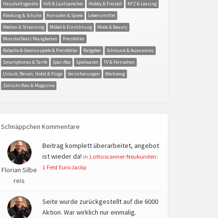
Haushaltsgeräte
Hifi & Lautsprecher
Hobby & Freizeit
KFZ & Leasing
Kleidung & Schuhe
Konsolen & Spiele
Lebensmittel
Medien & Streaming
Möbel & Einrichtung
Mode & Beauty
MonsterDealz Neuigkeiten
Preisfehler
Rabatte & Gewinnspiele & Preisfehler
Ratgeber
Schmuck & Accessoires
Smartphones & Tarife
Spar-Abo
Spielwaren
TV & Fernsehen
Urlaub, Reisen, Hotel & Flüge
Versicherungen
Werkzeug
Zeitschriften & Magazine
Schnäppchen Kommentare
Beitrag komplett überarbeitet, angebot
ist wieder da!
in
Lottoscanner-Neukunden:
1 Feld EuroJackp
Florian Silbe
reis
Seite wurde zurückgestellt auf die 6000
Aktion. War wirklich nur einmalig.