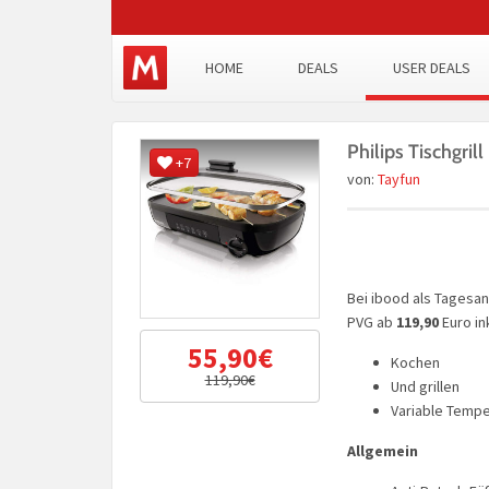
HOME
DEALS
USER DEALS
Philips Tischgri
+7
von:
Tayfun
Bei ibood als Tages
PVG ab
119,90
Euro in
55,90€
Kochen
119,90€
Und grillen
Variable Tempe
Allgemein