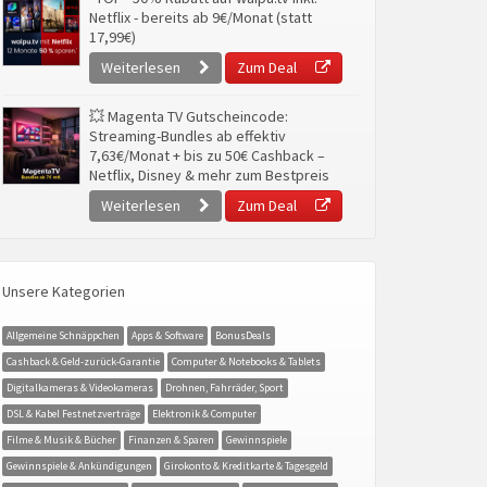
Netflix - bereits ab 9€/Monat (statt
17,99€)
Weiterlesen
Zum Deal
💥 Magenta TV Gutscheincode:
Streaming-Bundles ab effektiv
7,63€/Monat + bis zu 50€ Cashback –
Netflix, Disney & mehr zum Bestpreis
Weiterlesen
Zum Deal
Unsere Kategorien
Allgemeine Schnäppchen
Apps & Software
BonusDeals
Cashback & Geld-zurück-Garantie
Computer & Notebooks & Tablets
Digitalkameras & Videokameras
Drohnen, Fahrräder, Sport
DSL & Kabel Festnetzverträge
Elektronik & Computer
Filme & Musik & Bücher
Finanzen & Sparen
Gewinnspiele
Gewinnspiele & Ankündigungen
Girokonto & Kreditkarte & Tagesgeld