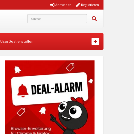
Anmelden
Registrieren
UserDeal erstellen