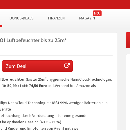
BONUS-DEALS
FINANZEN
MAGAZIN
01 Luftbefeuchter bis zu 25m²
Zum Deal
uftbefeuchter
(bis zu 25m², hygienische NanoCloud-Technologie,
) für
50,99 statt 74,50 Euro
incl.Versand bei Amazon als
ilips NanoCloud Technologie stößt 99% weniger Bakterien aus
-Geräte
tbefeuchtung durch Verdunstung – für eine gesunde
it im optimalen Bereich (40% – 60%)
s und Kinder und Empfohlen von Avent mit zwei