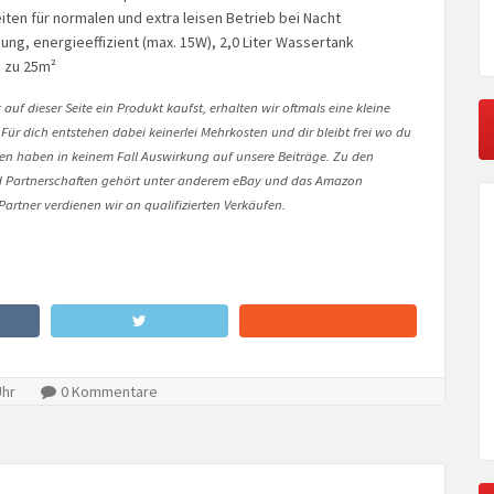
ten für normalen und extra leisen Betrieb bei Nacht
ung, energieeffizient (max. 15W), 2,0 Liter Wassertank
 zu 25m²
auf dieser Seite ein Produkt kaufst, erhalten wir oftmals eine kleine
 Für dich entstehen dabei keinerlei Mehrkosten und dir bleibt frei wo du
onen haben in keinem Fall Auswirkung auf unsere Beiträge. Zu den
Partnerschaften gehört unter anderem eBay und das Amazon
artner verdienen wir an qualifizierten Verkäufen.
Uhr
0 Kommentare