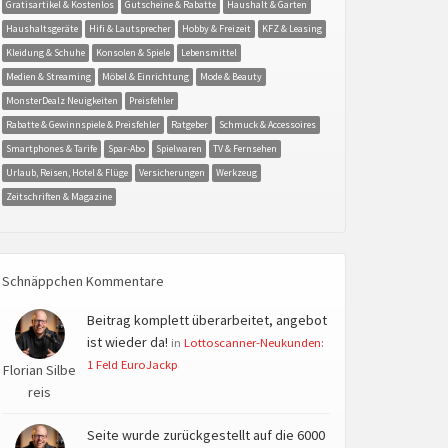
Gratisartikel & Kostenlos
Gutscheine & Rabatte
Haushalt & Garten
Haushaltsgeräte
Hifi & Lautsprecher
Hobby & Freizeit
KFZ & Leasing
Kleidung & Schuhe
Konsolen & Spiele
Lebensmittel
Medien & Streaming
Möbel & Einrichtung
Mode & Beauty
MonsterDealz Neuigkeiten
Preisfehler
Rabatte & Gewinnspiele & Preisfehler
Ratgeber
Schmuck & Accessoires
Smartphones & Tarife
Spar-Abo
Spielwaren
TV & Fernsehen
Urlaub, Reisen, Hotel & Flüge
Versicherungen
Werkzeug
Zeitschriften & Magazine
Schnäppchen Kommentare
Beitrag komplett überarbeitet, angebot
ist wieder da!
in
Lottoscanner-Neukunden:
1 Feld EuroJackp
Florian Silbe
reis
Seite wurde zurückgestellt auf die 6000