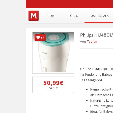
HOME
DEALS
USER DEALS
Philips HU4801/
+2
von:
Tayfun
Philips HU4801/01 L
für Kinder und Babies
Tagesangebot
50,99€
74,50€
Hygienische Ph
als Ultraschall
Natürliche Luf
Luftfeuchtigke
Ideal für Baby