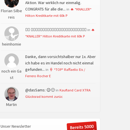
Aktion. War wirklich nur einmalig.
CONGRATS für alle die...
in
🔥 *KNALLER*
Florian Silbe
Hilton Kreditkarte mit 60k P
reis
👍🏻 👍🏻👍🏻👍🏻👍🏻👍🏻👍🏻👍🏻👍🏻👍🏻👍🏻👍🏻👍🏻
in
🔥
*KNALLER* Hilton Kreditkarte mit 60k P
heimhomie
Danke, dann vorsichtshalber nur 1x. Aber
ich habe es im Handel noch nicht einmal
gefunden...
in
🍦 *TOP* Raffaello Eis /
noch ein Ga
Ferrero Rocher E
st
@dasSams: 😉🙂
in
Kaufland Card XTRA
Glücksrad kommt zurüc
Martin
Unser Newsletter