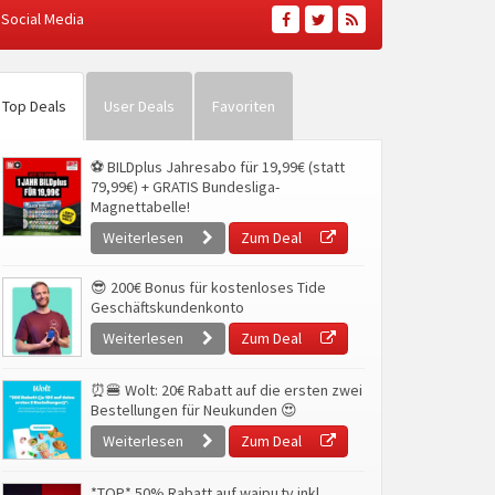
Social Media
Top Deals
User Deals
Favoriten
⚽ BILDplus Jahresabo für 19,99€ (statt
79,99€) + GRATIS Bundesliga-
Magnettabelle!
Weiterlesen
Zum Deal
😎 200€ Bonus für kostenloses Tide
Geschäftskundenkonto
Weiterlesen
Zum Deal
⏰🍔 Wolt: 20€ Rabatt auf die ersten zwei
Bestellungen für Neukunden 😍
Weiterlesen
Zum Deal
*TOP* 50% Rabatt auf waipu.tv inkl.