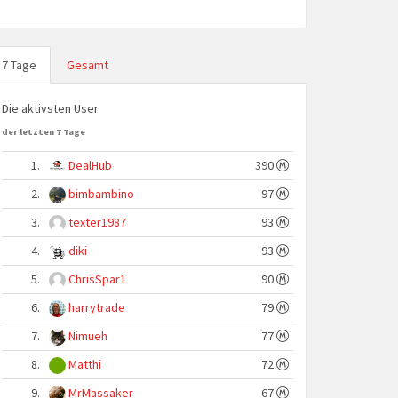
7 Tage
Gesamt
Die aktivsten User
der letzten 7 Tage
1.
DealHub
390
2.
bimbambino
97
3.
texter1987
93
4.
diki
93
5.
ChrisSpar1
90
6.
harrytrade
79
7.
Nimueh
77
8.
Matthi
72
9.
MrMassaker
67