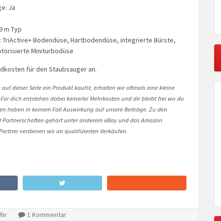
ge: Ja
 9 m Typ
 TriActive+ Bodendüse, Hartbodendüse, integrierte Bürste,
torisierte Miniturbodüse
ndkosten für den Staubsauger an.
auf dieser Seite ein Produkt kaufst, erhalten wir oftmals eine kleine
 Für dich entstehen dabei keinerlei Mehrkosten und dir bleibt frei wo du
onen haben in keinem Fall Auswirkung auf unsere Beiträge. Zu den
Partnerschaften gehört unter anderem eBay und das Amazon
artner verdienen wir an qualifizierten Verkäufen.
Uhr
1 Kommentar