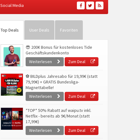
Social Media
Top Deals
User Deals
Favoriten
😎 200€ Bonus für kostenloses Tide
Geschäftskundenkonto
Weiterlesen
Zum Deal
⚽ BILDplus Jahresabo für 19,99€ (statt
79,99€) + GRATIS Bundesliga-
Magnettabelle!
Weiterlesen
Zum Deal
*TOP* 50% Rabatt auf waipu.tv inkl.
Netflix - bereits ab 9€/Monat (statt
17,99€)
Weiterlesen
Zum Deal