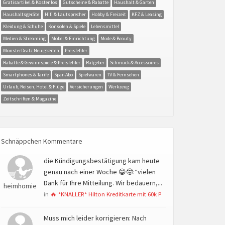
Gratisartikel & Kostenlos
Gutscheine & Rabatte
Haushalt & Garten
Haushaltsgeräte
Hifi & Lautsprecher
Hobby & Freizeit
KFZ & Leasing
Kleidung & Schuhe
Konsolen & Spiele
Lebensmittel
Medien & Streaming
Möbel & Einrichtung
Mode & Beauty
MonsterDealz Neuigkeiten
Preisfehler
Rabatte & Gewinnspiele & Preisfehler
Ratgeber
Schmuck & Accessoires
Smartphones & Tarife
Spar-Abo
Spielwaren
TV & Fernsehen
Urlaub, Reisen, Hotel & Flüge
Versicherungen
Werkzeug
Zeitschriften & Magazine
Schnäppchen Kommentare
die Kündigungsbestätigung kam heute
genau nach einer Woche 😁🤓:“vielen
Dank für Ihre Mitteilung. Wir bedauern,...
heimhomie
in
🔥 *KNALLER* Hilton Kreditkarte mit 60k P
Muss mich leider korrigieren: Nach