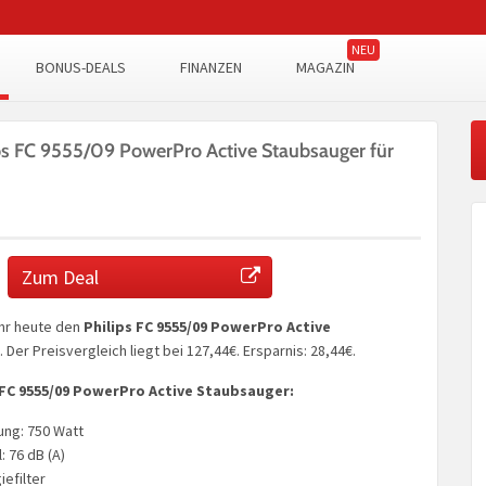
BONUS-DEALS
FINANZEN
MAGAZIN
ps FC 9555/09 PowerPro Active Staubsauger für
Zum Deal
hr heute den
Philips FC 9555/09 PowerPro Active
. Der Preisvergleich liegt bei 127,44€. Ersparnis: ​28,44€.
 FC 9555/09 PowerPro Active Staubsauger:
ung: 750 Watt
 76 dB (A)
iefilter