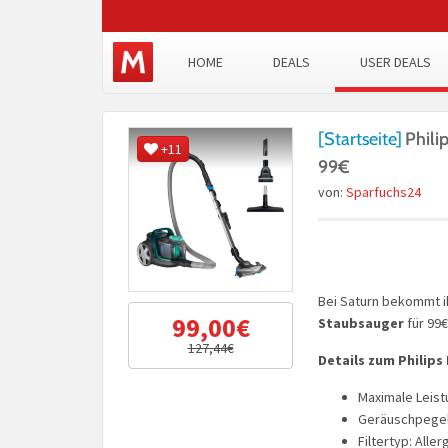
HOME
DEALS
USER DEALS
[Startseite]
Phili
+11
99€
von:
Sparfuchs24
Bei Saturn bekommt i
99,00€
Staubsauger
für 99€
127,44€
Details zum Philips
Maximale Leist
Geräuschpegel:
Filtertyp: Allerg