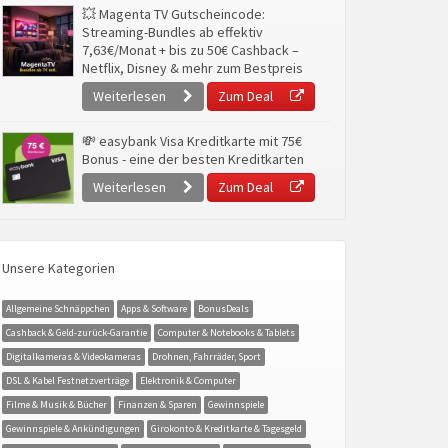
💥 Magenta TV Gutscheincode:
Streaming-Bundles ab effektiv
7,63€/Monat + bis zu 50€ Cashback –
Netflix, Disney & mehr zum Bestpreis
Weiterlesen
Zum Deal
💸 easybank Visa Kreditkarte mit 75€
Bonus - eine der besten Kreditkarten
Weiterlesen
Zum Deal
Unsere Kategorien
Allgemeine Schnäppchen
Apps & Software
BonusDeals
Cashback & Geld-zurück-Garantie
Computer & Notebooks & Tablets
Digitalkameras & Videokameras
Drohnen, Fahrräder, Sport
DSL & Kabel Festnetzverträge
Elektronik & Computer
Filme & Musik & Bücher
Finanzen & Sparen
Gewinnspiele
Gewinnspiele & Ankündigungen
Girokonto & Kreditkarte & Tagesgeld