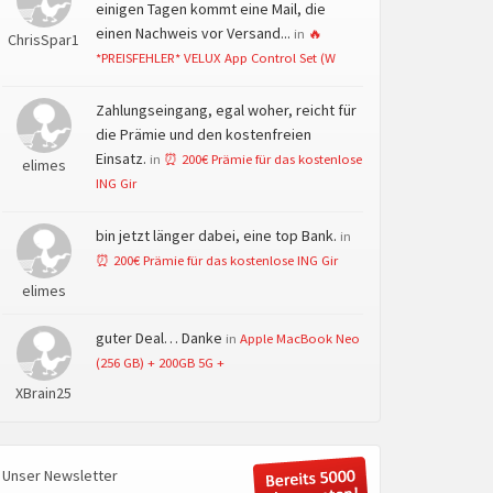
einigen Tagen kommt eine Mail, die
einen Nachweis vor Versand...
in
🔥
ChrisSpar1
*PREISFEHLER* VELUX App Control Set (W
Zahlungseingang, egal woher, reicht für
die Prämie und den kostenfreien
Einsatz.
in
⏰ 200€ Prämie für das kostenlose
elimes
ING Gir
bin jetzt länger dabei, eine top Bank.
in
⏰ 200€ Prämie für das kostenlose ING Gir
elimes
guter Deal… Danke
in
Apple MacBook Neo
(256 GB) + 200GB 5G +
XBrain25
Unser Newsletter