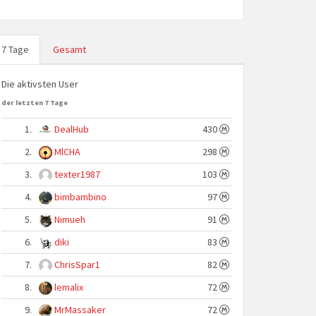
7 Tage
Gesamt
Die aktivsten User
der letzten 7 Tage
1.
DealHub
430
2.
MlCHA
298
3.
texter1987
103
4.
bimbambino
97
5.
Nimueh
91
6.
diki
83
7.
ChrisSpar1
82
8.
lemalix
72
9.
MrMassaker
72