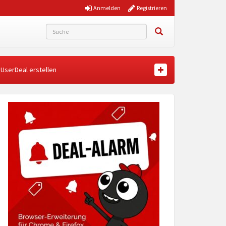
Anmelden
Registrieren
UserDeal erstellen