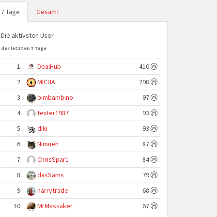
7 Tage
Gesamt
Die aktivsten User
der letzten 7 Tage
1.
DealHub
410
2.
MlCHA
298
3.
bimbambino
97
4.
texter1987
93
5.
diki
93
6.
Nimueh
87
7.
ChrisSpar1
84
8.
dasSams
79
9.
harrytrade
68
10.
MrMassaker
67