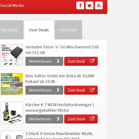
Social Media
Top Deals
User Deals
Favoriten
Verbatim Store ’n’ Go Mini Diamond SSD
mit 512 GB
Weiterlesen
Zum Deal
Was Süßes Gratis bei diska ab 30,00€
Einkauf ab 10.08.
Weiterlesen
Zum Deal
Kärcher K 7 WCM Hochdruckreiniger |
wassergekühlter Motor
Weiterlesen
Zum Deal
3 Stück X-Sense Rauchmelder WLAN,