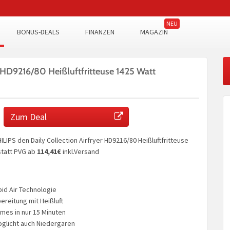
BONUS-DEALS
FINANZEN
MAGAZIN
 HD9216/80 Heißluftfritteuse 1425 Watt
Zum Deal
ILIPS den Daily Collection Airfryer HD9216/80 Heißluftfritteuse
tatt PVG ab
114,41€
inkl.Versand
pid Air Technologie
reitung mit Heißluft
es in nur 15 Minuten
glicht auch Niedergaren