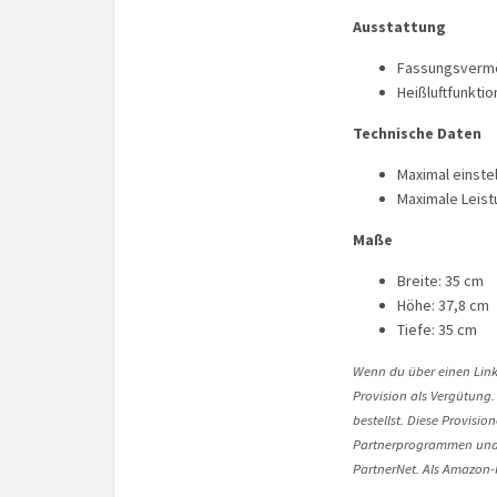
Ausstattung
Fassungsvermög
Heißluftfunktio
Technische Daten
Maximal einste
Maximale Leist
Maße
Breite: 35 cm
Höhe: 37,8 cm
Tiefe: 35 cm
Wenn du über einen Link 
Provision als Vergütung.
bestellst. Diese Provisi
Partnerprogrammen und 
PartnerNet. Als Amazon-P