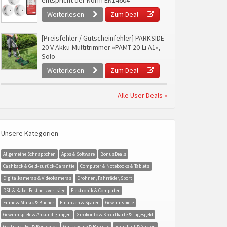
entspricht der Norm EN14604
Weiterlesen
Zum Deal
[Preisfehler / Gutscheinfehler] PARKSIDE
20 V Akku-Multitrimmer »PAMT 20-Li A1«,
Solo
Weiterlesen
Zum Deal
Alle User Deals »
Unsere Kategorien
Allgemeine Schnäppchen
Apps & Software
BonusDeals
Cashback & Geld-zurück-Garantie
Computer & Notebooks & Tablets
Digitalkameras & Videokameras
Drohnen, Fahrräder, Sport
DSL & Kabel Festnetzverträge
Elektronik & Computer
Filme & Musik & Bücher
Finanzen & Sparen
Gewinnspiele
Gewinnspiele & Ankündigungen
Girokonto & Kreditkarte & Tagesgeld
Gratisartikel & Kostenlos
Gutscheine & Rabatte
Haushalt & Garten