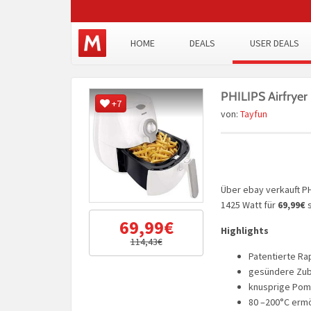
HOME
DEALS
USER DEALS
PHILIPS Airfryer
+7
von:
Tayfun
Über ebay verkauft PH
1425 Watt für
69,99€
s
69,99€
Highlights
114,43€
Patentierte Ra
gesündere Zube
knusprige Pomm
80 –200°C ermö