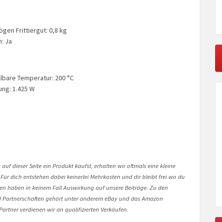
en Frittiergut: 0,8 kg
n: Ja
llbare Temperatur: 200 °C
ung: 1.425 W
auf dieser Seite ein Produkt kaufst, erhalten wir oftmals eine kleine
 Für dich entstehen dabei keinerlei Mehrkosten und dir bleibt frei wo du
onen haben in keinem Fall Auswirkung auf unsere Beiträge. Zu den
Partnerschaften gehört unter anderem eBay und das Amazon
artner verdienen wir an qualifizierten Verkäufen.