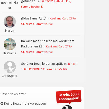
gefunden...
in
🍦 *TOP* Raffaello Eis /
noch ein Ga
Ferrero Rocher E
st
@dasSams: 😉🙂
in
Kaufland Card XTRA
Glücksrad kommt zurüc
Martin
Da kann man endliche mal wieder am
Rad drehen 🎡
in
Kaufland Card XTRA
Glücksrad kommt zurüc
dasSams
Schöner Deal, leider zu spät..
in
🔥 *EFF.
190€ ERSPARNIS* Xiaomi 17T 256GB
ChrisSpar1
Unser Newsletter
Keine Deals mehr verpassen