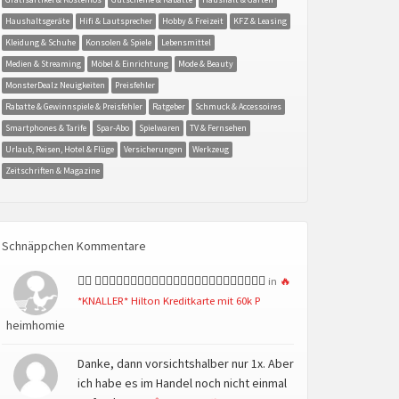
Haushaltsgeräte
Hifi & Lautsprecher
Hobby & Freizeit
KFZ & Leasing
Kleidung & Schuhe
Konsolen & Spiele
Lebensmittel
Medien & Streaming
Möbel & Einrichtung
Mode & Beauty
MonsterDealz Neuigkeiten
Preisfehler
Rabatte & Gewinnspiele & Preisfehler
Ratgeber
Schmuck & Accessoires
Smartphones & Tarife
Spar-Abo
Spielwaren
TV & Fernsehen
Urlaub, Reisen, Hotel & Flüge
Versicherungen
Werkzeug
Zeitschriften & Magazine
Schnäppchen Kommentare
👍🏻 👍🏻👍🏻👍🏻👍🏻👍🏻👍🏻👍🏻👍🏻👍🏻👍🏻👍🏻👍🏻
in
🔥
*KNALLER* Hilton Kreditkarte mit 60k P
heimhomie
Danke, dann vorsichtshalber nur 1x. Aber
ich habe es im Handel noch nicht einmal