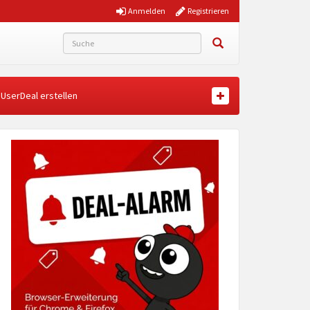
Anmelden
Registrieren
UserDeal erstellen