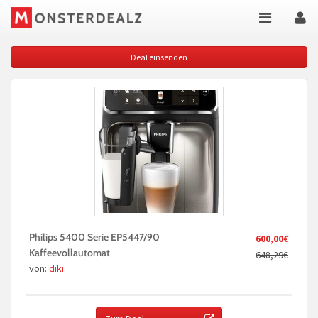
Deal einsenden
Philips 5400 Serie EP5447/90
600,00€
Kaffeevollautomat
648,29€
von:
diki