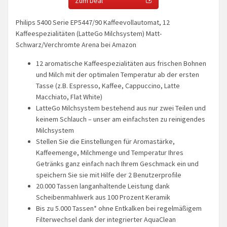
Zum Deal
Philips 5400 Serie EP5447/90 Kaffeevollautomat, 12
Kaffeespezialitäten (LatteGo Milchsystem) Matt-
Schwarz/Verchromte Arena bei Amazon
12 aromatische Kaffeespezialitäten aus frischen Bohnen
und Milch mit der optimalen Temperatur ab der ersten
Tasse (z.B. Espresso, Kaffee, Cappuccino, Latte
Macchiato, Flat White)
LatteGo Milchsystem bestehend aus nur zwei Teilen und
keinem Schlauch – unser am einfachsten zu reinigendes
Milchsystem
Stellen Sie die Einstellungen für Aromastärke,
Kaffeemenge, Milchmenge und Temperatur Ihres
Getränks ganz einfach nach Ihrem Geschmack ein und
speichern Sie sie mit Hilfe der 2 Benutzerprofile
20.000 Tassen langanhaltende Leistung dank
Scheibenmahlwerk aus 100 Prozent Keramik
Bis zu 5.000 Tassen* ohne Entkalken bei regelmäßigem
Filterwechsel dank der integrierter AquaClean