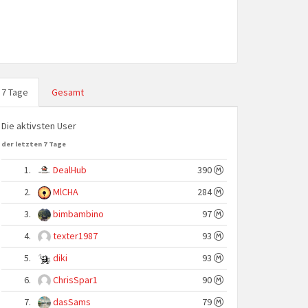
7 Tage
Gesamt
Die aktivsten User
der letzten 7 Tage
1.
DealHub
390
2.
MlCHA
284
3.
bimbambino
97
4.
texter1987
93
5.
diki
93
6.
ChrisSpar1
90
7.
dasSams
79