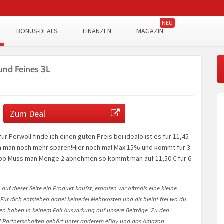
BONUS-DEALS
FINANZEN
MAGAZIN
und Feines 3L
Zum Deal
 für Perwoll finde ich einen guten Preis bei idealo ist es für 11,45
nn man noch mehr sparen!Hier noch mal Max 15% und kommt für 3
Abo Muss man Menge 2 abnehmen so kommt man auf 11,50 € für 6
auf dieser Seite ein Produkt kaufst, erhalten wir oftmals eine kleine
 Für dich entstehen dabei keinerlei Mehrkosten und dir bleibt frei wo du
onen haben in keinem Fall Auswirkung auf unsere Beiträge. Zu den
Partnerschaften gehört unter anderem eBay und das Amazon