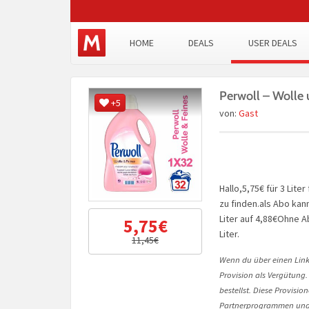
HOME
DEALS
USER DEALS
Perwoll – Wolle 
+5
von:
Gast
Hallo,5,75€ für 3 Liter
zu finden.als Abo ka
Liter auf 4,88€Ohne 
5,75€
Liter.
11,45€
Wenn du über einen Link 
Provision als Vergütung.
bestellst. Diese Provisi
Partnerprogrammen und 