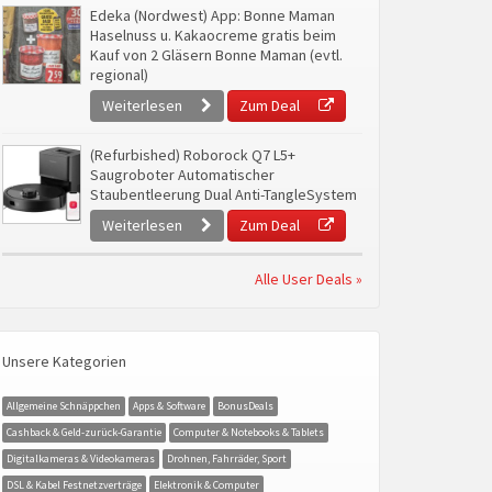
Edeka (Nordwest) App: Bonne Maman
Haselnuss u. Kakaocreme gratis beim
Kauf von 2 Gläsern Bonne Maman (evtl.
regional)
Weiterlesen
Zum Deal
(Refurbished) Roborock Q7 L5+
Saugroboter Automatischer
Staubentleerung Dual Anti-TangleSystem
Weiterlesen
Zum Deal
Alle User Deals »
Unsere Kategorien
Allgemeine Schnäppchen
Apps & Software
BonusDeals
Cashback & Geld-zurück-Garantie
Computer & Notebooks & Tablets
Digitalkameras & Videokameras
Drohnen, Fahrräder, Sport
DSL & Kabel Festnetzverträge
Elektronik & Computer