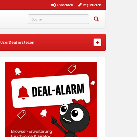
Anmelden
Registrieren
UserDeal erstellen