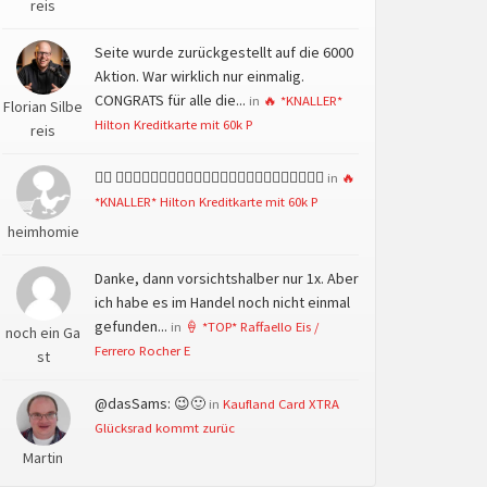
reis
Seite wurde zurückgestellt auf die 6000
Aktion. War wirklich nur einmalig.
CONGRATS für alle die...
in
🔥 *KNALLER*
Florian Silbe
Hilton Kreditkarte mit 60k P
reis
👍🏻 👍🏻👍🏻👍🏻👍🏻👍🏻👍🏻👍🏻👍🏻👍🏻👍🏻👍🏻👍🏻
in
🔥
*KNALLER* Hilton Kreditkarte mit 60k P
heimhomie
Danke, dann vorsichtshalber nur 1x. Aber
ich habe es im Handel noch nicht einmal
gefunden...
in
🍦 *TOP* Raffaello Eis /
noch ein Ga
Ferrero Rocher E
st
@dasSams: 😉🙂
in
Kaufland Card XTRA
Glücksrad kommt zurüc
Martin