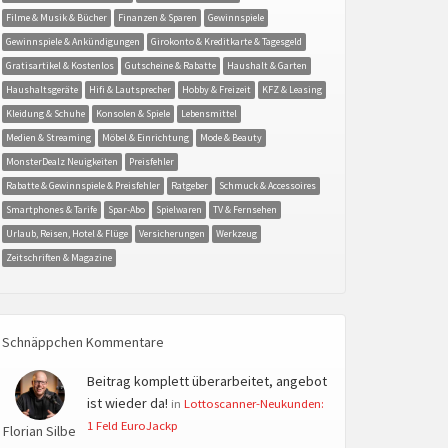
Filme & Musik & Bücher
Finanzen & Sparen
Gewinnspiele
Gewinnspiele & Ankündigungen
Girokonto & Kreditkarte & Tagesgeld
Gratisartikel & Kostenlos
Gutscheine & Rabatte
Haushalt & Garten
Haushaltsgeräte
Hifi & Lautsprecher
Hobby & Freizeit
KFZ & Leasing
Kleidung & Schuhe
Konsolen & Spiele
Lebensmittel
Medien & Streaming
Möbel & Einrichtung
Mode & Beauty
MonsterDealz Neuigkeiten
Preisfehler
Rabatte & Gewinnspiele & Preisfehler
Ratgeber
Schmuck & Accessoires
Smartphones & Tarife
Spar-Abo
Spielwaren
TV & Fernsehen
Urlaub, Reisen, Hotel & Flüge
Versicherungen
Werkzeug
Zeitschriften & Magazine
Schnäppchen Kommentare
Beitrag komplett überarbeitet, angebot
ist wieder da!
in
Lottoscanner-Neukunden:
1 Feld EuroJackp
Florian Silbe