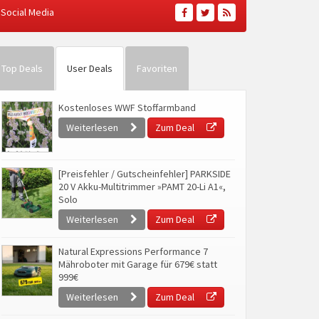
Social Media
Top Deals
User Deals
Favoriten
Kostenloses WWF Stoffarmband
Weiterlesen
Zum Deal
[Preisfehler / Gutscheinfehler] PARKSIDE
20 V Akku-Multitrimmer »PAMT 20-Li A1«,
Solo
Weiterlesen
Zum Deal
Natural Expressions Performance 7
Mähroboter mit Garage für 679€ statt
999€
Weiterlesen
Zum Deal