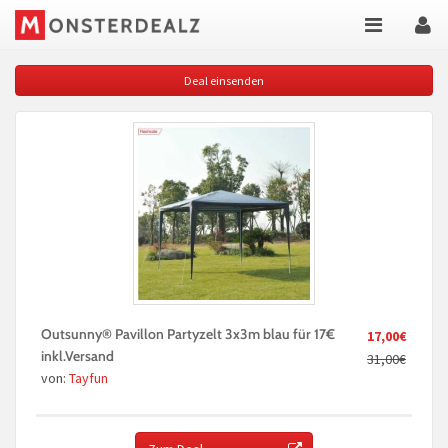
Deal einsenden
Outsunny® Pavillon Partyzelt 3x3m blau für 17€
17,00€
inkl.Versand
31,00€
von:
Tayfun