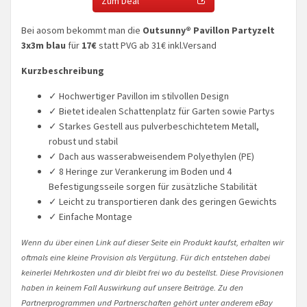
Zum Deal
Bei aosom bekommt man die
Outsunny® Pavillon Partyzelt
3x3m blau
für
17€
statt PVG ab 31€ inkl.Versand
Kurzbeschreibung
✓ Hochwertiger Pavillon im stilvollen Design
✓ Bietet idealen Schattenplatz für Garten sowie Partys
✓ Starkes Gestell aus pulverbeschichtetem Metall,
robust und stabil
✓ Dach aus wasserabweisendem Polyethylen (PE)
✓ 8 Heringe zur Verankerung im Boden und 4
Befestigungsseile sorgen für zusätzliche Stabilität
✓ Leicht zu transportieren dank des geringen Gewichts
✓ Einfache Montage
Wenn du über einen Link auf dieser Seite ein Produkt kaufst, erhalten wir
oftmals eine kleine Provision als Vergütung. Für dich entstehen dabei
keinerlei Mehrkosten und dir bleibt frei wo du bestellst. Diese Provisionen
haben in keinem Fall Auswirkung auf unsere Beiträge. Zu den
Partnerprogrammen und Partnerschaften gehört unter anderem eBay