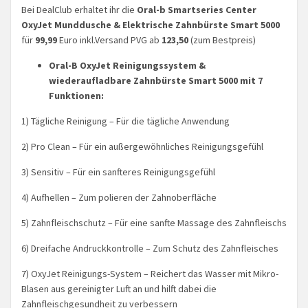
Bei DealClub erhaltet ihr die
Oral-b Smartseries Center
OxyJet Munddusche & Elektrische Zahnbürste Smart 5000
für
99,99
Euro inkl.Versand PVG ab
123,50
(zum Bestpreis)
Oral-B OxyJet Reinigungssystem &
wiederaufladbare Zahnbürste Smart 5000 mit 7
Funktionen:
1) Tägliche Reinigung – Für die tägliche Anwendung
2) Pro Clean – Für ein außergewöhnliches Reinigungsgefühl
3) Sensitiv – Für ein sanfteres Reinigungsgefühl
4) Aufhellen – Zum polieren der Zahnoberfläche
5) Zahnfleischschutz – Für eine sanfte Massage des Zahnfleischs
6) Dreifache Andruckkontrolle – Zum Schutz des Zahnfleisches
7) OxyJet Reinigungs-System – Reichert das Wasser mit Mikro-
Blasen aus gereinigter Luft an und hilft dabei die
Zahnfleischgesundheit zu verbessern