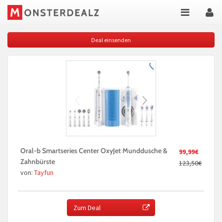
Deal einsenden
Oral-b Smartseries Center OxyJet Munddusche &
99,99€
Zahnbürste
123,50€
von:
Tayfun
Zum Deal