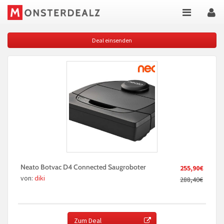
Deal einsenden
Neato Botvac D4 Connected Saugroboter
255,90€
von:
diki
288,40€
Zum Deal