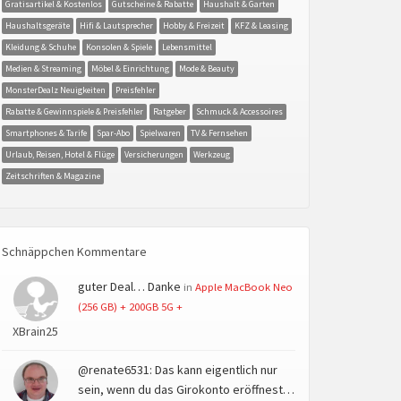
Gratisartikel & Kostenlos
Gutscheine & Rabatte
Haushalt & Garten
Haushaltsgeräte
Hifi & Lautsprecher
Hobby & Freizeit
KFZ & Leasing
Kleidung & Schuhe
Konsolen & Spiele
Lebensmittel
Medien & Streaming
Möbel & Einrichtung
Mode & Beauty
MonsterDealz Neuigkeiten
Preisfehler
Rabatte & Gewinnspiele & Preisfehler
Ratgeber
Schmuck & Accessoires
Smartphones & Tarife
Spar-Abo
Spielwaren
TV & Fernsehen
Urlaub, Reisen, Hotel & Flüge
Versicherungen
Werkzeug
Zeitschriften & Magazine
Schnäppchen Kommentare
guter Deal… Danke
in
Apple MacBook Neo
(256 GB) + 200GB 5G +
XBrain25
@renate6531: Das kann eigentlich nur
sein, wenn du das Girokonto eröffnest…