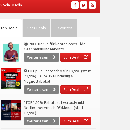
Social Media
Top Deals
User Deals
Favoriten
😎 200€ Bonus für kostenloses Tide
Geschäftskundenkonto
Weiterlesen
Zum Deal
⚽ BILDplus Jahresabo für 19,99€ (statt
79,99€) + GRATIS Bundesliga-
Magnettabelle!
Weiterlesen
Zum Deal
*TOP* 50% Rabatt auf waipu.tv inkl.
Netflix - bereits ab 9€/Monat (statt
17,99€)
Weiterlesen
Zum Deal