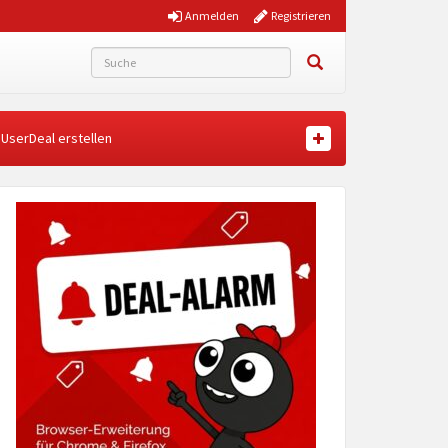
Anmelden
Registrieren
UserDeal erstellen