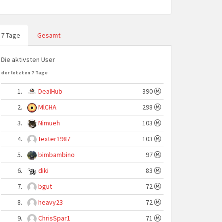
7 Tage
Gesamt
Die aktivsten User
der letzten 7 Tage
1.
DealHub
390
2.
MlCHA
298
3.
Nimueh
103
4.
texter1987
103
5.
bimbambino
97
6.
diki
83
7.
bgut
72
8.
heavy23
72
9.
ChrisSpar1
71