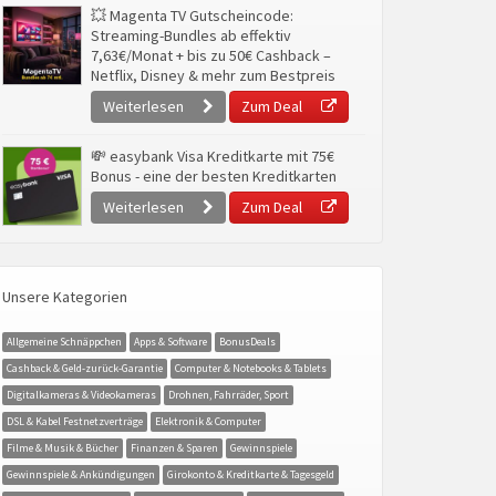
💥 Magenta TV Gutscheincode:
Streaming-Bundles ab effektiv
7,63€/Monat + bis zu 50€ Cashback –
Netflix, Disney & mehr zum Bestpreis
Weiterlesen
Zum Deal
💸 easybank Visa Kreditkarte mit 75€
Bonus - eine der besten Kreditkarten
Weiterlesen
Zum Deal
Unsere Kategorien
Allgemeine Schnäppchen
Apps & Software
BonusDeals
Cashback & Geld-zurück-Garantie
Computer & Notebooks & Tablets
Digitalkameras & Videokameras
Drohnen, Fahrräder, Sport
DSL & Kabel Festnetzverträge
Elektronik & Computer
Filme & Musik & Bücher
Finanzen & Sparen
Gewinnspiele
Gewinnspiele & Ankündigungen
Girokonto & Kreditkarte & Tagesgeld