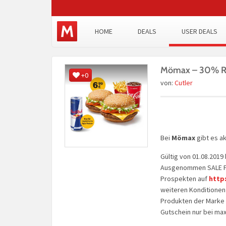
HOME
DEALS
USER DEALS
Mömax – 30% Rab
+0
von:
Cutler
Bei
Mömax
gibt es ak
Gültig von 01.08.2019
Ausgenommen SALE Pro
Prospekten auf
http
weiteren Konditionen 
Produkten der Marke 
Gutschein nur bei max