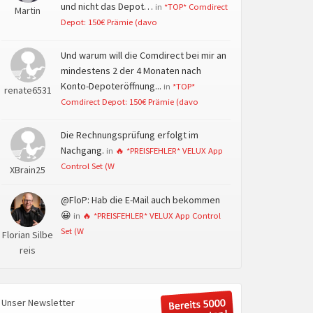
und nicht das Depot…
in
*TOP* Comdirect
Martin
Depot: 150€ Prämie (davo
Und warum will die Comdirect bei mir an
mindestens 2 der 4 Monaten nach
Konto-Depoteröffnung...
in
*TOP*
renate6531
Comdirect Depot: 150€ Prämie (davo
Die Rechnungsprüfung erfolgt im
Nachgang.
in
🔥 *PREISFEHLER* VELUX App
Control Set (W
XBrain25
@FloP: Hab die E-Mail auch bekommen
😀
in
🔥 *PREISFEHLER* VELUX App Control
Set (W
Florian Silbe
reis
Unser Newsletter