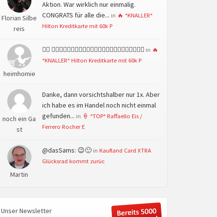
Aktion. War wirklich nur einmalig.
CONGRATS für alle die...
in
🔥 *KNALLER*
Florian Silbe
Hilton Kreditkarte mit 60k P
reis
👍🏻 👍🏻👍🏻👍🏻👍🏻👍🏻👍🏻👍🏻👍🏻👍🏻👍🏻👍🏻👍🏻
in
🔥
*KNALLER* Hilton Kreditkarte mit 60k P
heimhomie
Danke, dann vorsichtshalber nur 1x. Aber
ich habe es im Handel noch nicht einmal
gefunden...
in
🍦 *TOP* Raffaello Eis /
noch ein Ga
Ferrero Rocher E
st
@dasSams: 😉🙂
in
Kaufland Card XTRA
Glücksrad kommt zurüc
Martin
Unser Newsletter