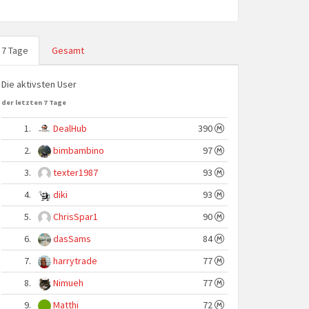
7 Tage
Gesamt
Die aktivsten User
der letzten 7 Tage
1.
DealHub
390
2.
bimbambino
97
3.
texter1987
93
4.
diki
93
5.
ChrisSpar1
90
6.
dasSams
84
7.
harrytrade
77
8.
Nimueh
77
9.
Matthi
72