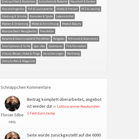
Gratisartikel & Kostenlos
Gutscheine & Rabatte
Haushalt & Garten
Haushaltsgeräte
Hifi & Lautsprecher
Hobby & Freizeit
KFZ & Leasing
Kleidung & Schuhe
Konsolen & Spiele
Lebensmittel
Medien & Streaming
Möbel & Einrichtung
Mode & Beauty
MonsterDealz Neuigkeiten
Preisfehler
Rabatte & Gewinnspiele & Preisfehler
Ratgeber
Schmuck & Accessoires
Smartphones & Tarife
Spar-Abo
Spielwaren
TV & Fernsehen
Urlaub, Reisen, Hotel & Flüge
Versicherungen
Werkzeug
Zeitschriften & Magazine
Schnäppchen Kommentare
Beitrag komplett überarbeitet, angebot
ist wieder da!
in
Lottoscanner-Neukunden:
1 Feld EuroJackp
Florian Silbe
reis
Seite wurde zurückgestellt auf die 6000