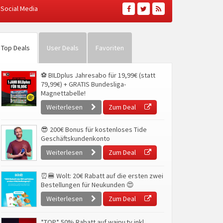
Social Media
Top Deals
User Deals
Favoriten
⚽ BILDplus Jahresabo für 19,99€ (statt
79,99€) + GRATIS Bundesliga-
Magnettabelle!
Weiterlesen
Zum Deal
😎 200€ Bonus für kostenloses Tide
Geschäftskundenkonto
Weiterlesen
Zum Deal
⏰🍔 Wolt: 20€ Rabatt auf die ersten zwei
Bestellungen für Neukunden 😍
Weiterlesen
Zum Deal
*TOP* 50% Rabatt auf waipu.tv inkl.