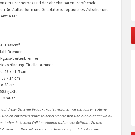
tion der Brennerbox und der abnehmbaren Tropfschale
gen.Die Auflaufform und Grillplatte ist optionales Zubehör und
 enthalten.
che: 1980cm²
tahl-Brenner
ckguss-Seitenbrenner
iezozündung für alle Brenner
he: 58 x 41,5 cm
 58 x 14 cm
 ø 28 cm
983 g/Std.
 50 mBar
auf dieser Seite ein Produkt kaufst, erhalten wir oftmals eine kleine
 Für dich entstehen dabei keinerlei Mehrkosten und dir bleibt frei wo du
onen haben in keinem Fall Auswirkung auf unsere Beiträge. Zu den
Partnerschaften gehört unter anderem eBay und das Amazon