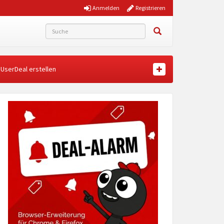
Anmelden
Registrieren
UserDeal erstellen