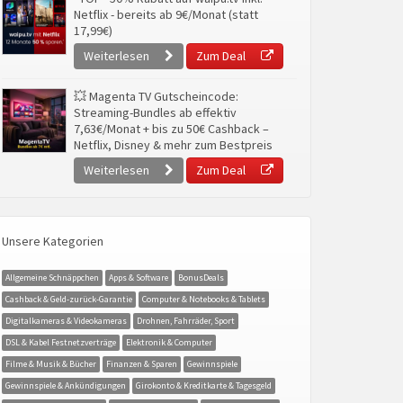
Netflix - bereits ab 9€/Monat (statt
17,99€)
Weiterlesen
Zum Deal
💥 Magenta TV Gutscheincode:
Streaming-Bundles ab effektiv
7,63€/Monat + bis zu 50€ Cashback –
Netflix, Disney & mehr zum Bestpreis
Weiterlesen
Zum Deal
Unsere Kategorien
Allgemeine Schnäppchen
Apps & Software
BonusDeals
Cashback & Geld-zurück-Garantie
Computer & Notebooks & Tablets
Digitalkameras & Videokameras
Drohnen, Fahrräder, Sport
DSL & Kabel Festnetzverträge
Elektronik & Computer
Filme & Musik & Bücher
Finanzen & Sparen
Gewinnspiele
Gewinnspiele & Ankündigungen
Girokonto & Kreditkarte & Tagesgeld