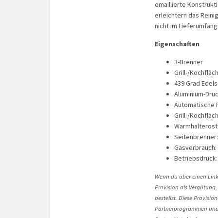
emaillierte Konstruk
erleichtern das Reini
nicht im Lieferumfang
Eigenschaften
3-Brenner
Grill-/Kochflä
439 Grad Edels
Aluminium-Dru
Automatische P
Grill-/Kochfläc
Warmhalterost:
Seitenbrenner:
Gasverbrauch: 
Betriebsdruck:
Wenn du über einen Link 
Provision als Vergütung.
bestellst. Diese Provisi
Partnerprogrammen und 