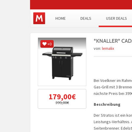
HOME
DEALS
USER DEALS
*KNALLER* CADAC
+0
von:
lemalix
Bei Voelkner im Rah
Gas-Grill mit 3 Brenne
nächste Preis bei 399
179,00€
399,00€
Beschreibung
Der Stratos ist ein k
Leistungs-Verhältnis.
Seitenbrenner. Edelst