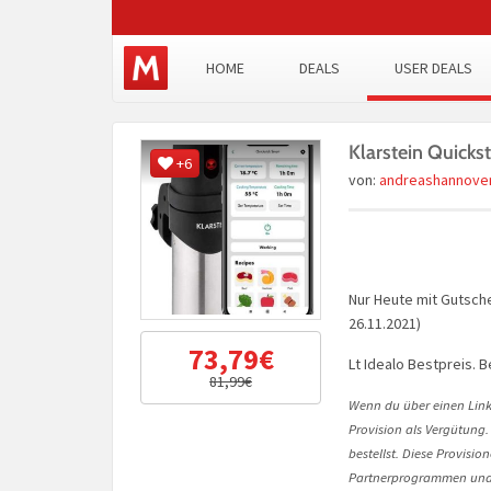
HOME
DEALS
USER DEALS
Klarstein Quicks
+6
von:
andreashannove
Nur Heute mit Gutsch
26.11.2021)
73,79€
Lt Idealo Bestpreis.
81,99€
Wenn du über einen Link 
Provision als Vergütung.
bestellst. Diese Provisi
Partnerprogrammen und 