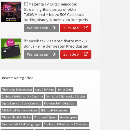
💥 Magenta TV Gutscheincode:
Streaming-Bundles ab effektiv
7,63€/Monat + bis zu 50€ Cashback –
Netflix, Disney & mehr zum Bestpreis
Weiterlesen
Zum Deal
💸 easybank Visa Kreditkarte mit 75€
Bonus - eine der besten Kreditkarten
Weiterlesen
Zum Deal
Unsere Kategorien
Allgemeine Schnäppchen
Apps & Software
BonusDeals
Cashback & Geld-zurück-Garantie
Computer & Notebooks & Tablets
Digitalkameras & Videokameras
Drohnen, Fahrräder, Sport
DSL & Kabel Festnetzverträge
Elektronik & Computer
Filme & Musik & Bücher
Finanzen & Sparen
Gewinnspiele
Gewinnspiele & Ankündigungen
Girokonto & Kreditkarte & Tagesgeld