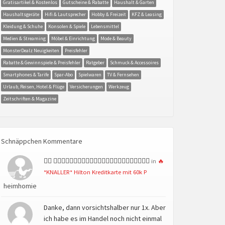
Gratisartikel & Kostenlos
Gutscheine & Rabatte
Haushalt & Garten
Haushaltsgeräte
Hifi & Lautsprecher
Hobby & Freizeit
KFZ & Leasing
Kleidung & Schuhe
Konsolen & Spiele
Lebensmittel
Medien & Streaming
Möbel & Einrichtung
Mode & Beauty
MonsterDealz Neuigkeiten
Preisfehler
Rabatte & Gewinnspiele & Preisfehler
Ratgeber
Schmuck & Accessoires
Smartphones & Tarife
Spar-Abo
Spielwaren
TV & Fernsehen
Urlaub, Reisen, Hotel & Flüge
Versicherungen
Werkzeug
Zeitschriften & Magazine
Schnäppchen Kommentare
👍🏻 👍🏻👍🏻👍🏻👍🏻👍🏻👍🏻👍🏻👍🏻👍🏻👍🏻👍🏻👍🏻
in
🔥
*KNALLER* Hilton Kreditkarte mit 60k P
heimhomie
Danke, dann vorsichtshalber nur 1x. Aber
ich habe es im Handel noch nicht einmal