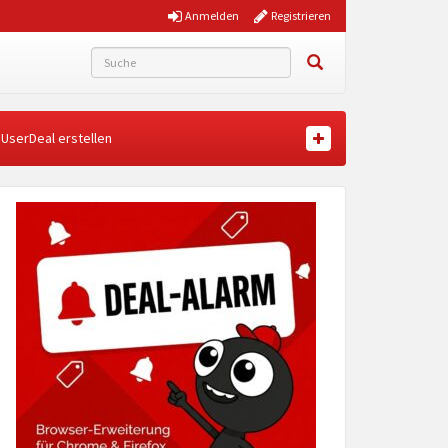
Anmelden
Registrieren
UserDeal erstellen