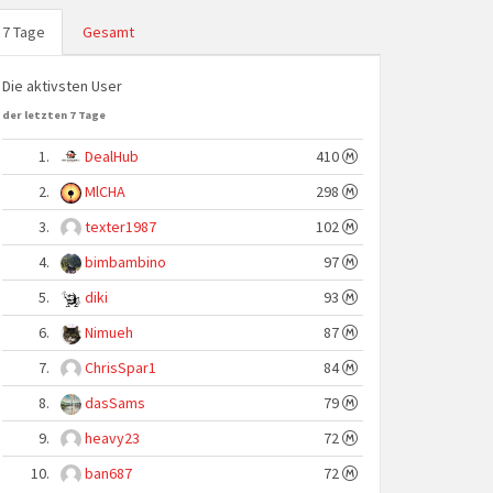
7 Tage
Gesamt
Die aktivsten User
der letzten 7 Tage
1.
DealHub
410
2.
MlCHA
298
3.
texter1987
102
4.
bimbambino
97
5.
diki
93
6.
Nimueh
87
7.
ChrisSpar1
84
8.
dasSams
79
9.
heavy23
72
10.
ban687
72