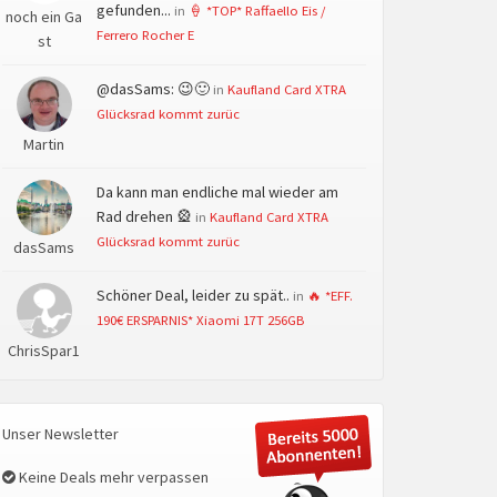
gefunden...
in
🍦 *TOP* Raffaello Eis /
noch ein Ga
Ferrero Rocher E
st
@dasSams: 😉🙂
in
Kaufland Card XTRA
Glücksrad kommt zurüc
Martin
Da kann man endliche mal wieder am
Rad drehen 🎡
in
Kaufland Card XTRA
Glücksrad kommt zurüc
dasSams
Schöner Deal, leider zu spät..
in
🔥 *EFF.
190€ ERSPARNIS* Xiaomi 17T 256GB
ChrisSpar1
Unser Newsletter
Keine Deals mehr verpassen