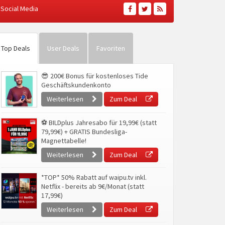
Social Media
Top Deals
User Deals
Favoriten
😎 200€ Bonus für kostenloses Tide
Geschäftskundenkonto
Weiterlesen
Zum Deal
⚽ BILDplus Jahresabo für 19,99€ (statt
79,99€) + GRATIS Bundesliga-
Magnettabelle!
Weiterlesen
Zum Deal
*TOP* 50% Rabatt auf waipu.tv inkl.
Netflix - bereits ab 9€/Monat (statt
17,99€)
Weiterlesen
Zum Deal